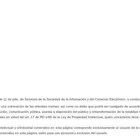
de 11 de julio, de Servicios de la Sociedad de la Información y del Comercio Electrónico, a conti
 una vulneración de las referidas normas, así como un delito que podrá ser castigado de acuerdo
ución, comunicación pú
b
lica, puesta a disposición del pú
b
lico y o/transformación de la totalidad 
ales
en virtud del art. 17 de RD 1/96 de la Ley de Propiedad Intelectual, quien unicamente tiene 
ntelectual y o/Industrial contenidos en esta página corresponde exclusivamente al usuario de la 
contenidas en esta página, salvo para uso personal y exclusivo del usuario.