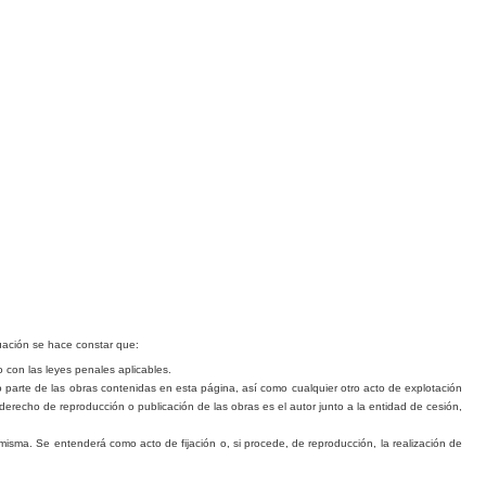
nuación se hace constar que:
 con las leyes penales aplica
b
les.
o parte de las o
b
ras contenidas en esta página, así como cualquier otro acto de explotación
derecho de reproducción o publicación de las obras es el autor junto a la entidad de cesión,
misma. Se entenderá como acto de fijación o, si procede, de reproducción, la realización de