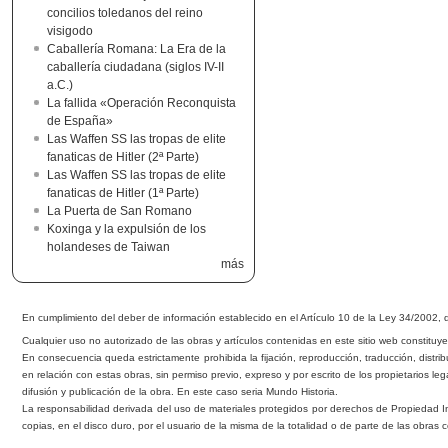
concilios toledanos del reino
visigodo
Caballería Romana: La Era de la
caballería ciudadana (siglos IV-II
a.C.)
La fallida «Operación Reconquista
de España»
Las Waffen SS las tropas de elite
fanaticas de Hitler (2ª Parte)
Las Waffen SS las tropas de elite
fanaticas de Hitler (1ª Parte)
La Puerta de San Romano
Koxinga y la expulsión de los
holandeses de Taiwan
más
En cumplimiento del de
b
er de información esta
b
lecido en el Artículo 10 de la Ley 34/2002, 
Cualquier uso no autorizado de las o
b
ras y artículos contenidas en este sitio we
b
constituye
En consecuencia queda estrictamente prohi
b
ida la fijación, reproducción, traducción, distri
b
en relación con estas o
b
ras, sin permiso previo, expreso y por escrito de los propietarios leg
difusión y publicación de la obra. En este caso seria Mundo Historia.
La responsa
b
ilidad derivada del uso de materiales protegidos por derechos de Propiedad I
copias, en el disco duro, por el usuario de la misma de la totalidad o de parte de las o
b
ras 