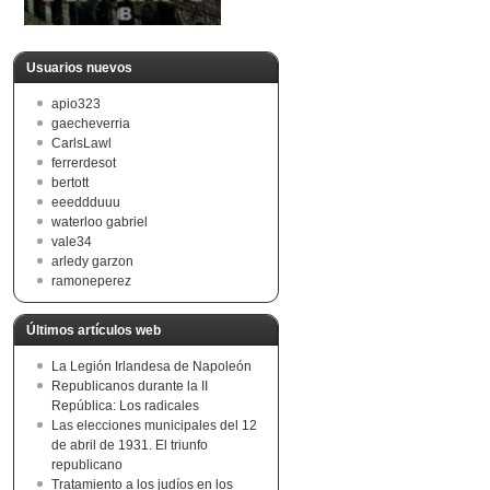
Usuarios nuevos
apio323
gaecheverria
CarlsLawl
ferrerdesot
bertott
eeeddduuu
waterloo gabriel
vale34
arledy garzon
ramoneperez
Últimos artículos web
La Legión Irlandesa de Napoleón
Republicanos durante la II
República: Los radicales
Las elecciones municipales del 12
de abril de 1931. El triunfo
republicano
Tratamiento a los judíos en los