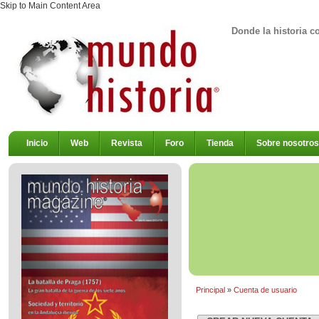
Skip to Main Content Area
Donde la historia c
Inicio
Web
Revista
Foro
Tienda
Sobre nosotros
Principal
»
Cuenta de usuario