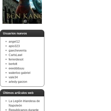
Usuarios nuevos
angel12
apio323
gaecheverria
CarlsLawl
ferrerdesot
bertott
eeeddduuu
waterloo gabriel
vale34
arledy garzon
Últimos artículos web
La Legión Irlandesa de
Napoleón
Republicanos durante