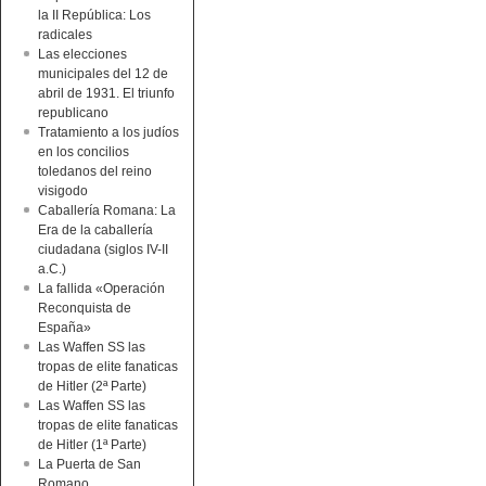
la II República: Los
radicales
Las elecciones
municipales del 12 de
abril de 1931. El triunfo
republicano
Tratamiento a los judíos
en los concilios
toledanos del reino
visigodo
Caballería Romana: La
Era de la caballería
ciudadana (siglos IV-II
a.C.)
La fallida «Operación
Reconquista de
España»
Las Waffen SS las
tropas de elite fanaticas
de Hitler (2ª Parte)
Las Waffen SS las
tropas de elite fanaticas
de Hitler (1ª Parte)
La Puerta de San
Romano