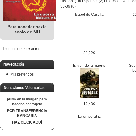
Hist. Antigua Española (2)
Hist. Medieval Esp
36-39 (6)
Isabel de Castilla
1
Para acceder hazte
socio de MH
Inicio de sesión
21,32€
Navegación
El tren de la muerte
Guer
fo
Mis preferidos
Donaciones Voluntarias
pulsa en la imagen para
12,43€
hacerlo por tarjeta
POR TRANSFERENCIA
BANCARIA
La emperatriz
HAZ CLICK AQUÍ