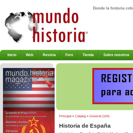
Donde la historia cob
Inicio
Web
Revista
Foro
Tienda
Sobre nosotros
Principal
»
Catalog
»
General (104)
Historia de España