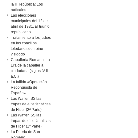
la II República: Los
radicales
Las elecciones
municipales del 12 de
abril de 1931. El triunfo
republicano
Tratamiento a los judíos
en los concilios
toledanos del reino
visigodo
Caballería Romana: La
Era de la caballería
ciudadana (siglos IV-II
a.C.)
La fallida «Operación
Reconquista de
España»
Las Waffen SS las
tropas de elite fanaticas
de Hitler (2ª Parte)
Las Waffen SS las
tropas de elite fanaticas
de Hitler (1ª Parte)
La Puerta de San
Romano