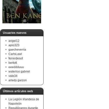
Usuarios nuevos
angel12
apio323
gaecheverria
CarlsLawl
ferrerdesot
bertott
eeeddduuu
waterloo gabriel
vale34
arledy garzon
Últimos artículos web
La Legión Irlandesa de
Napoleón
Republicanos durante