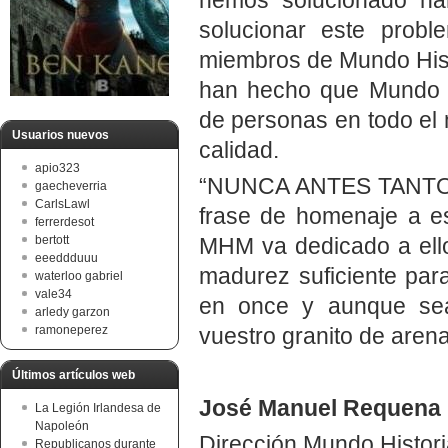
solucionar este prob
miembros de Mundo Histo
han hecho que Mundo H
de personas en todo el m
Usuarios nuevos
calidad.
apio323
“NUNCA ANTES TANTOS
gaecheverria
CarlsLawl
frase de homenaje a e
ferrerdesot
MHM va dedicado a ello
bertott
eeeddduuu
madurez suficiente par
waterloo gabriel
vale34
en once y aunque sea
arledy garzon
vuestro granito de arena
ramoneperez
Últimos artículos web
José Manuel Requena
La Legión Irlandesa de
Napoleón
Dirección Mundo Histori
Republicanos durante