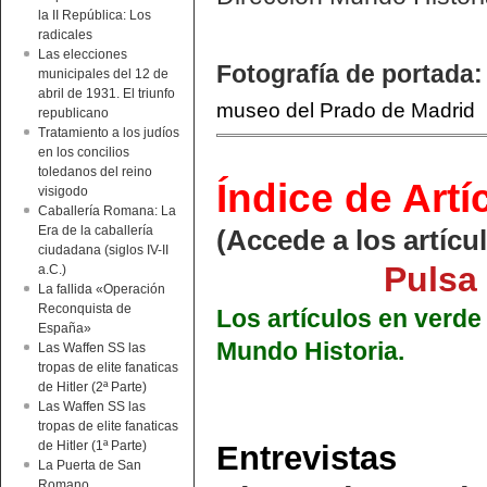
la II República: Los
radicales
Las elecciones
Fotografía de portada:
municipales del 12 de
abril de 1931. El triunfo
museo del Prado de Madrid
republicano
Tratamiento a los judíos
en los concilios
toledanos del reino
Índice de Artí
visigodo
Caballería Romana: La
Era de la caballería
(Accede a los artícu
ciudadana (siglos IV-II
Pulsa 
a.C.)
La fallida «Operación
Reconquista de
Los artículos en verde
España»
Mundo Historia.
Las Waffen SS las
tropas de elite fanaticas
de Hitler (2ª Parte)
Las Waffen SS las
tropas de elite fanaticas
de Hitler (1ª Parte)
Entrevistas
La Puerta de San
Romano