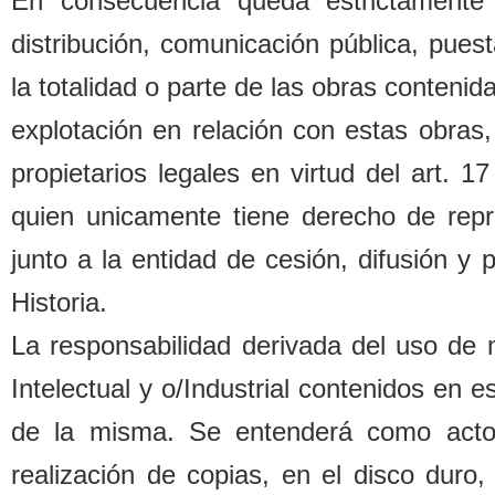
En consecuencia queda estrictamente 
distri
b
ución, comunicación pú
b
lica, pues
la totalidad o parte de las o
b
ras contenida
explotación en relación con estas o
b
ras,
propietarios legales
en virtud del art. 1
quien unicamente tiene derecho de repr
junto a la entidad de cesión, difusión y
Historia.
La responsa
b
ilidad derivada del uso de
Intelectual y o/Industrial contenidos en 
de la misma. Se entenderá como acto d
realización de copias, en el disco duro,