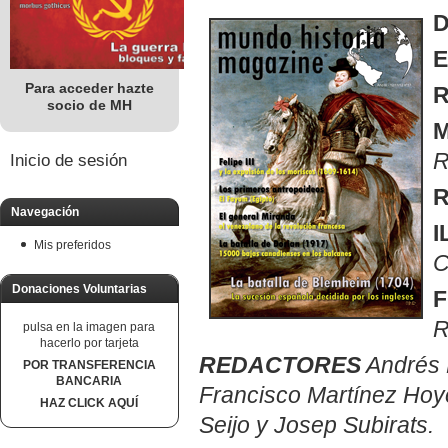
D
E
Para acceder hazte
R
socio de MH
R
Inicio de sesión
R
Navegación
I
Mis preferidos
C
Donaciones Voluntarias
R
pulsa en la imagen para
hacerlo por tarjeta
REDACTORES
Andrés 
POR TRANSFERENCIA
BANCARIA
Francisco Martínez Hoyo
HAZ CLICK AQUÍ
Seijo y Josep Subirats.