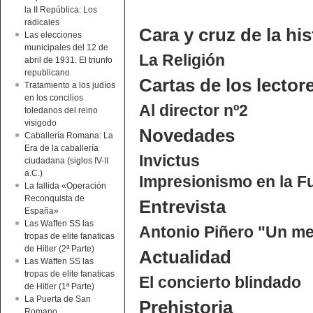
la II República: Los
radicales
Cara y cruz de la his
Las elecciones
municipales del 12 de
La Religión
abril de 1931. El triunfo
republicano
Cartas de los lector
Tratamiento a los judíos
en los concilios
Al director nº2
toledanos del reino
visigodo
Novedades
Caballería Romana: La
Era de la caballería
Invictus
ciudadana (siglos IV-II
a.C.)
Impresionismo en la F
La fallida «Operación
Reconquista de
Entrevista
España»
Las Waffen SS las
Antonio Piñero "Un me
tropas de elite fanaticas
de Hitler (2ª Parte)
Actualidad
Las Waffen SS las
tropas de elite fanaticas
El concierto blindado
de Hitler (1ª Parte)
La Puerta de San
Prehistoria
Romano