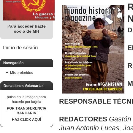
R
N
Para acceder hazte
D
socio de MH
E
Inicio de sesión
Navegación
R
Mis preferidos
M
Donaciones Voluntarias
pulsa en la imagen para
RESPONSABLE TÉCN
hacerlo por tarjeta
POR TRANSFERENCIA
BANCARIA
REDACTORES
Gastón 
HAZ CLICK AQUÍ
Juan Antonio Lucas, Joa