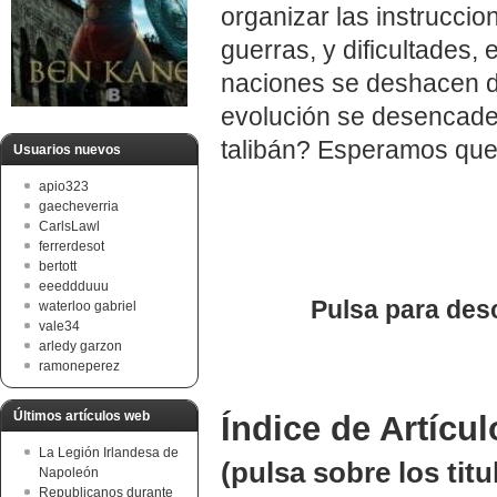
organizar las instruccio
guerras, y dificultades, 
naciones se deshacen de
evolución se desencaden
talibán? Esperamos que 
Usuarios nuevos
apio323
gaecheverria
CarlsLawl
ferrerdesot
bertott
eeeddduuu
Pulsa para des
waterloo gabriel
vale34
arledy garzon
ramoneperez
Últimos artículos web
Índice de Artícul
La Legión Irlandesa de
(pulsa sobre los tit
Napoleón
Republicanos durante