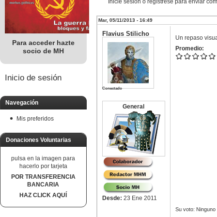
Inicie sesión o regístrese para enviar co
Mar, 05/11/2013 - 16:49
Flavius Stilicho
Un repaso visua
Para acceder hazte
Promedio:
socio de MH
Inicio de sesión
Conectado
Navegación
General
Mis preferidos
Donaciones Voluntarias
pulsa en la imagen para
hacerlo por tarjeta
POR TRANSFERENCIA
BANCARIA
HAZ CLICK AQUÍ
Desde:
23 Ene 2011
Su voto:
Ninguno