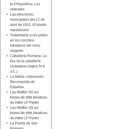
la II República: Los
radicales
Las elecciones
municipales del 12 de
abril de 1931. El triunfo
republicano
Tratamiento a los judíos
en los concilios
toledanos del reino
visigodo
Caballería Romana: La
Era de la caballería
ciudadana (siglos IV-II
a.C.)
La fallida «Operación
Reconquista de
España»
Las Waffen SS las
tropas de elite fanaticas
de Hitler (2ª Parte)
Las Waffen SS las
tropas de elite fanaticas
de Hitler (1ª Parte)
La Puerta de San
Romano