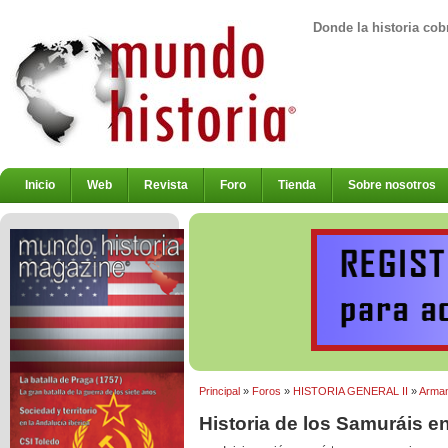
Donde la historia cob
Inicio
Web
Revista
Foro
Tienda
Sobre nosotros
Principal
»
Foros
»
HISTORIA GENERAL II
»
Armam
Historia de los Samuráis 