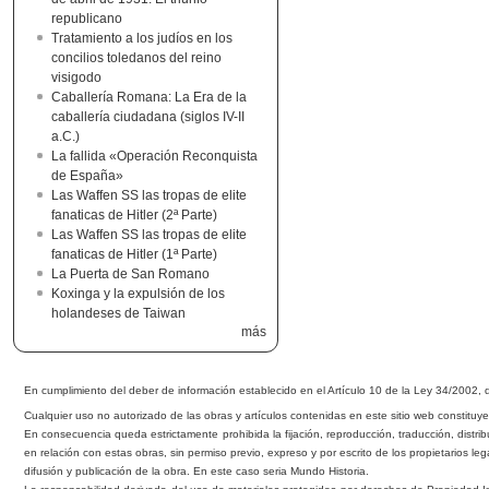
republicano
Tratamiento a los judíos en los
concilios toledanos del reino
visigodo
Caballería Romana: La Era de la
caballería ciudadana (siglos IV-II
a.C.)
La fallida «Operación Reconquista
de España»
Las Waffen SS las tropas de elite
fanaticas de Hitler (2ª Parte)
Las Waffen SS las tropas de elite
fanaticas de Hitler (1ª Parte)
La Puerta de San Romano
Koxinga y la expulsión de los
holandeses de Taiwan
más
En cumplimiento del de
b
er de información esta
b
lecido en el Artículo 10 de la Ley 34/2002, 
Cualquier uso no autorizado de las o
b
ras y artículos contenidas en este sitio we
b
constituye
En consecuencia queda estrictamente prohi
b
ida la fijación, reproducción, traducción, distri
b
en relación con estas o
b
ras, sin permiso previo, expreso y por escrito de los propietarios leg
difusión y publicación de la obra. En este caso seria Mundo Historia.