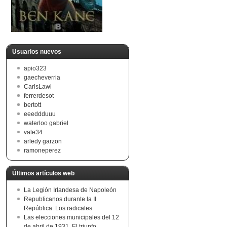
Usuarios nuevos
apio323
gaecheverria
CarlsLawl
ferrerdesot
bertott
eeeddduuu
waterloo gabriel
vale34
arledy garzon
ramoneperez
Últimos artículos web
La Legión Irlandesa de Napoleón
Republicanos durante la II
República: Los radicales
Las elecciones municipales del 12
de abril de 1931. El triunfo