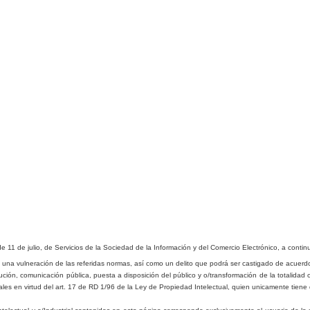
de 11 de julio, de Servicios de la Sociedad de la Información y del Comercio Electrónico, a conti
 una vulneración de las referidas normas, así como un delito que podrá ser castigado de acuerdo
ución, comunicación pú
b
lica, puesta a disposición del pú
b
lico y o/transformación de la totalidad 
ales
en virtud del art. 17 de RD 1/96 de la Ley de Propiedad Intelectual, quien unicamente tiene 