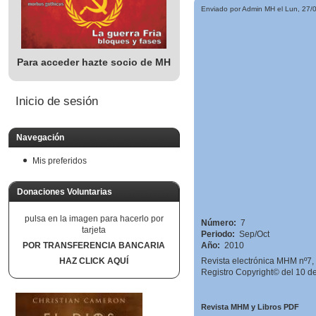
Enviado por Admin MH el Lun, 27/0
Para acceder hazte socio de MH
Inicio de sesión
Navegación
Mis preferidos
Donaciones Voluntarias
pulsa en la imagen para hacerlo por
Número:
7
tarjeta
Periodo:
Sep/Oct
POR TRANSFERENCIA BANCARIA
Año:
2010
HAZ CLICK AQUÍ
Revista electrónica MHM nº7, 
Registro Copyright© del 10 d
Revista MHM y Libros PDF