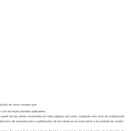
nuación se hace constar que:
 con las leyes penales aplica
b
les.
o parte de las o
b
ras contenidas en esta página, así como cualquier otro acto de explotación
derecho de reproducción o publicación de las obras es el autor junto a la entidad de cesión,