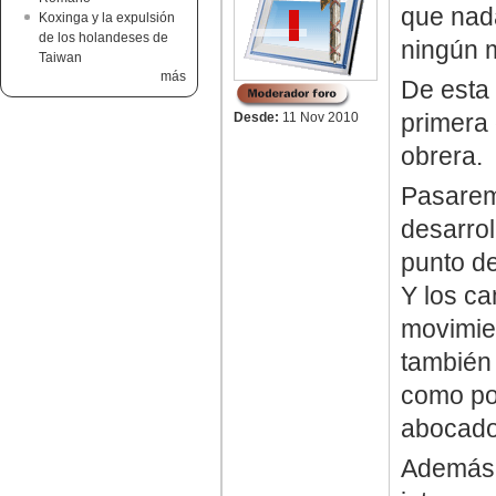
que nada
Koxinga y la expulsión
de los holandeses de
ningún 
Taiwan
más
De esta
primera 
Desde:
11 Nov 2010
obrera.
Pasaremo
desarrol
punto de
Y los ca
movimien
también 
como po
abocado 
Además a