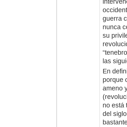
interven
occident
guerra 
nunca c
su priv
revoluc
“tenebro
las sigu
En defin
porque c
ameno y
(revoluc
no está 
del sigl
bastante