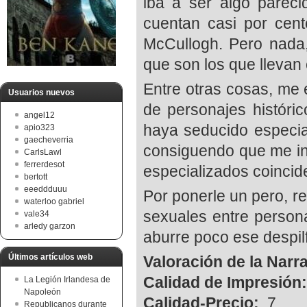
iba a ser algo pareci
cuentan casi por cen
McCullogh. Pero nada
que son los que llevan e
Entre otras cosas, me 
Usuarios nuevos
de personajes histór
angel12
haya seducido especia
apio323
gaecheverria
consiguendo que me int
CarlsLawl
ferrerdesot
especializados coincid
bertott
eeeddduuu
Por ponerle un pero, re
waterloo gabriel
sexuales entre person
vale34
arledy garzon
aburre poco ese despil
Últimos artículos web
Valoración de la Narr
Calidad de Impresión
La Legión Irlandesa de
Napoleón
Calidad-Precio:
7
Republicanos durante