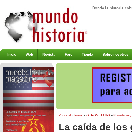
Donde la historia cob
Inicio
Web
Revista
Foro
Tienda
Sobre nosotros
Principal
»
Foros
»
OTROS TEMAS
»
Novedades, Cr
La caída de los