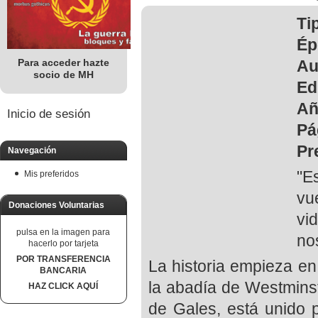
Ti
Ép
Au
Para acceder hazte
socio de MH
Ed
Añ
Inicio de sesión
Pá
Pr
Navegación
"E
Mis preferidos
vu
Donaciones Voluntarias
vi
pulsa en la imagen para
nos
hacerlo por tarjeta
POR TRANSFERENCIA
La historia empieza en
BANCARIA
la abadía de Westminste
HAZ CLICK AQUÍ
de Gales, está unido p