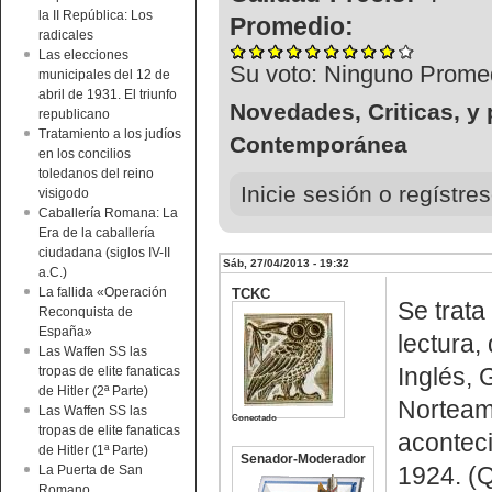
la II República: Los
Promedio:
radicales
Las elecciones
Su voto:
Ninguno
Prome
municipales del 12 de
abril de 1931. El triunfo
Novedades, Criticas, y 
republicano
Tratamiento a los judíos
Contemporánea
en los concilios
toledanos del reino
Inicie sesión o regístr
visigodo
Caballería Romana: La
Era de la caballería
ciudadana (siglos IV-II
Sáb, 27/04/2013 - 19:32
a.C.)
La fallida «Operación
TCKC
Se trata
Reconquista de
España»
lectura,
Las Waffen SS las
Inglés, 
tropas de elite fanaticas
de Hitler (2ª Parte)
Norteame
Las Waffen SS las
Conectado
tropas de elite fanaticas
acontec
de Hitler (1ª Parte)
Senador-Moderador
1924. (Q
La Puerta de San
Romano