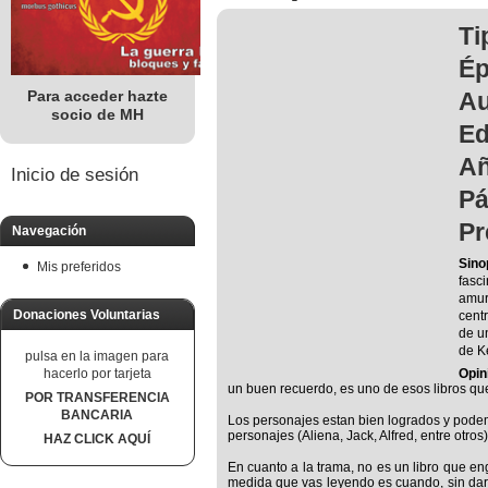
Ti
É
A
Para acceder hazte
socio de MH
Ed
Añ
Inicio de sesión
Pá
Pr
Navegación
Sino
Mis preferidos
fasc
amur
Donaciones Voluntarias
centr
de un
de K
pulsa en la imagen para
hacerlo por tarjeta
Opin
un buen recuerdo, es uno de esos libros que
POR TRANSFERENCIA
BANCARIA
Los personajes estan bien logrados y podem
personajes (Aliena, Jack, Alfred, entre otr
HAZ CLICK AQUÍ
En cuanto a la trama, no es un libro que en
medida que vas leyendo es cuando, sin dar