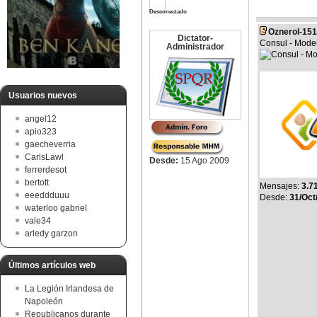
Desconectado
Oznerol-15
Dictator-
Consul - Mode
Administrador
Usuarios nuevos
angel12
apio323
gaecheverria
CarlsLawl
Desde:
15 Ago 2009
ferrerdesot
bertott
Mensajes:
3.7
eeeddduuu
Desde:
31/Oct
waterloo gabriel
vale34
arledy garzon
Últimos artículos web
La Legión Irlandesa de
Napoleón
Republicanos durante