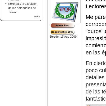
Koxinga y la expulsión
Lectores
de los holandeses de
Taiwan
Me parec
más
corrobor
"duros" 
Desde:
15 Ago 2009
impresió
comienz
en las é
En cier
poco cu
detalles
presenta
de las t
fantásti