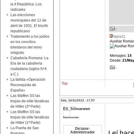
la II República: Los
radicales
Las elecciones
municipales del 12 de
abril de 1931. El triunfo
·
republicano
Tratamiento a los judíos
tapia11
Auxiliar Roma
en los concilios
toledanos del reino
visigodo
Mensajes:
14
Caballería Romana: La
Desde:
21/Ma
Era de la caballería
·
ciudadana (siglos IV-II
a.C.)
La fallida «Operación
Top
Reconquista de
España»
Las Waffen SS las
Sáb, 10/11/2012 - 17:57
tropas de elite fanaticas
de Hitler (2ª Parte)
Eli_Silmarwen
Las Waffen SS las
tropas de elite fanaticas
Desconectado
de Hitler (1ª Parte)
La Puerta de San
Dictator-
Leí hace
Administrador
Romano