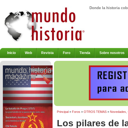
Donde la historia cob
Inicio
Web
Revista
Foro
Tienda
Sobre nosotros
Principal
»
Foros
»
OTROS TEMAS
»
Novedades, Cr
Los pilares de la