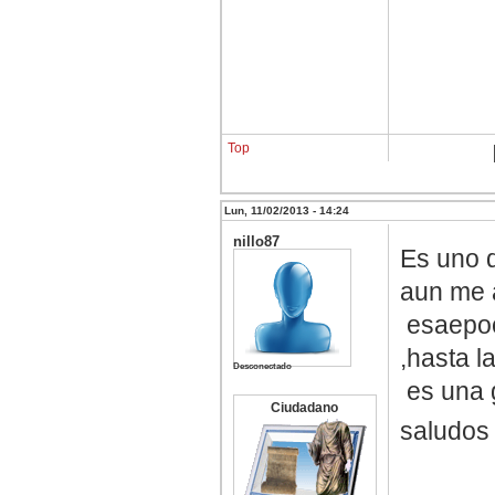
Top
Lun, 11/02/2013 - 14:24
nillo87
Es uno d
aun me a
esaepoca
,hasta l
Desconectado
es una g
Ciudadano
saludos