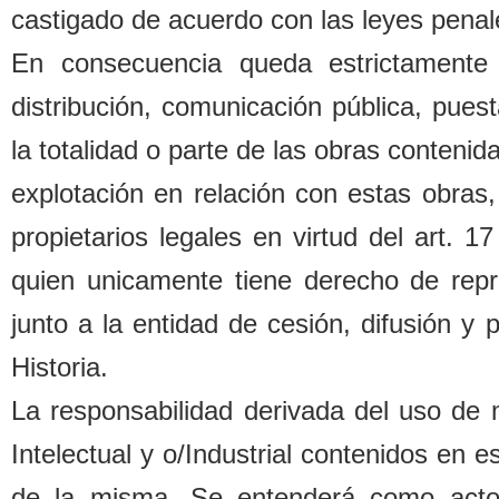
castigado de acuerdo con las leyes penal
En consecuencia queda estrictamente 
distri
b
ución, comunicación pú
b
lica, pues
la totalidad o parte de las o
b
ras contenida
explotación en relación con estas o
b
ras,
propietarios legales
en virtud del art. 1
quien unicamente tiene derecho de repr
junto a la entidad de cesión, difusión y
Historia.
La responsa
b
ilidad derivada del uso de
Intelectual y o/Industrial contenidos en 
de la misma. Se entenderá como acto d