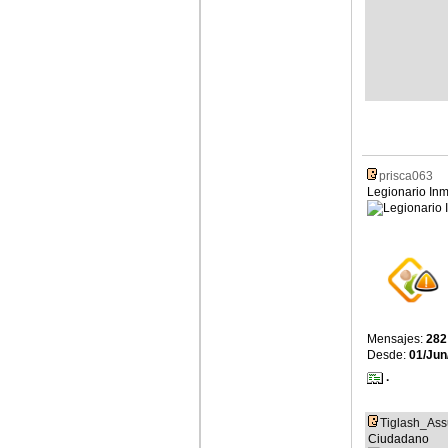
prisca063
Legionario In
Mensajes:
282
Desde:
01/Jun
·
Tiglash_Ass
Ciudadano