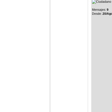
Mensajes:
9
Desde:
20/Ag