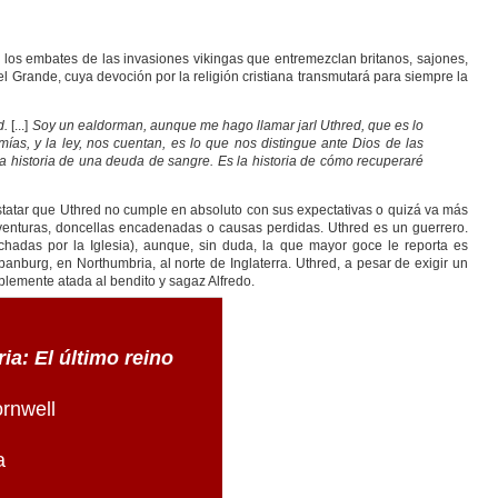
e los embates de las invasiones vikingas que entremezclan britanos, sajones,
l Grande, cuya devoción por la religión cristiana transmutará para siempre la
d.
[...]
Soy un ealdorman, aunque me hago llamar jarl Uthred, que es lo
as, y la ley, nos cuentan, es lo que nos distingue ante Dios de las
 la historia de una deuda de sangre. Es la historia de cómo recuperaré
nstatar que Uthred no cumple en absoluto con sus expectativas o quizá va más
aventuras, doncellas encadenadas o causas perdidas. Uthred es un guerrero.
hadas por la Iglesia), aunque, sin duda, la que mayor goce le reporta es
banburg, en Northumbria, al norte de Inglaterra. Uthred, a pesar de exigir un
ablemente atada al bendito y sagaz Alfredo.
a: El último reino
rnwell
a