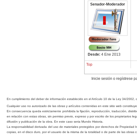
Senador-Moderador
Desde:
4 Ene 2013
Top
Inicie sesión o regístrese 
En cumplimiento del de
b
er de información esta
b
lecido en el Artículo 10 de la Ley 34/2002, 
Cualquier uso no autorizado de las o
b
ras y artículos contenidas en este sitio we
b
constituye
En consecuencia queda estrictamente prohi
b
ida la fijación, reproducción, traducción, distri
b
en relación con estas o
b
ras, sin permiso previo, expreso y por escrito de los propietarios leg
difusión y publicación de la obra. En este caso seria Mundo Historia.
La responsa
b
ilidad derivada del uso de materiales protegidos por derechos de Propiedad I
copias, en el disco duro, por el usuario de la misma de la totalidad o de parte de las o
b
ras 