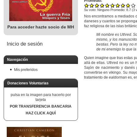
Promedio:
Su voto:
Ninguno
Promedio:
8.7
(
3
v
Nos encontramos a mediados del
daneses y cuantos se propongan 
faz religiosa de las islas británi
Para acceder hazte socio de MH
Mi nombre es Uthred. Soy
mismo, y los manuscrito
Inicio de sesión
bestias. Pero la ley no 
de mi enemigo lo que la 
Quien imagine que tras estas p
Navegación
allá de ellas. Uthred no es un
Sajón de nacimiento y danés p
Mis preferidos
convertirse en vikingo. Su mayo
tratamiento de
ealdorman
es, en
Donaciones Voluntarias
pulsa en la imagen para hacerlo por
tarjeta
POR TRANSFERENCIA BANCARIA
HAZ CLICK AQUÍ