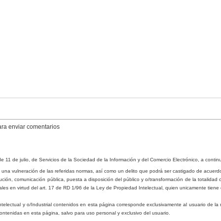
para enviar comentarios
de 11 de julio, de Servicios de la Sociedad de la Información y del Comercio Electrónico, a conti
 una vulneración de las referidas normas, así como un delito que podrá ser castigado de acuerdo
ución, comunicación pú
b
lica, puesta a disposición del pú
b
lico y o/transformación de la totalidad 
ales
en virtud del art. 17 de RD 1/96 de la Ley de Propiedad Intelectual, quien unicamente tiene 
ntelectual y o/Industrial contenidos en esta página corresponde exclusivamente al usuario de la 
contenidas en esta página, salvo para uso personal y exclusivo del usuario.