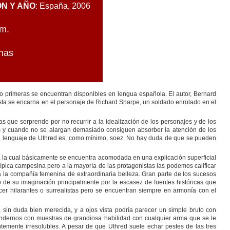
ÓN Y AÑO
: España, 2006
m.
inas
tro primeras se encuentran disponibles en lengua española. El autor, Bernard
ista se encarna en el personaje de Richard Sharpe, un soldado enrolado en el
 que sorprende por no recurrir a la idealización de los personajes y de los
s y cuando no se alargan demasiado consiguen absorber la atención de los
y el lenguaje de Uthred es, como mínimo, soez. No hay duda de que se pueden
d, la cual básicamente se encuentra acomodada en una explicación superficial
típica campesina pero a la mayoría de las protagonistas las podemos calificar
a la compañía femenina de extraordinaria belleza. Gran parte de los sucesos
to de su imaginación principalmente por la escasez de fuentes históricas que
er hilarantes o surrealistas pero se encuentran siempre en armonía con el
 sin duda bien merecida, y a ojos vista podría parecer un simple bruto con
ndernos con muestras de grandiosa habilidad con cualquier arma que se le
temente irresolubles. A pesar de que Uthred suele echar pestes de las tres