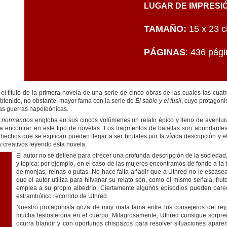
LUGAR DE IMPRESI
TAMAÑO:
15 x 23 c
PÁGINAS
: 436 pág
el título de la primera novela de una serie de cinco obras de las cuales las cua
obtenido, no obstante, mayor fama con la serie de
El sable y el fusil
, cuyo protagon
las guerras napoleónicas.
y normandos
engloba en sus cincos volúmenes un relato épico y lleno de aventuras
encontrar en este tipo de novelas. Los fragmentos de batallas son abundante
 hechos que se explican pueden llegar a ser brutales por la vívida descripción 
 creativos leyendo esta novela.
El autor no se detiene para ofrecer una profunda descripción de la socieda
y tópica: por ejemplo, en el caso de las mujeres encontramos de fondo a la 
de monjas, reinas o putas. No hace falta añadir que a Uthred no le escase
que el autor utiliza para hilvanar su relato son, como él mismo señala, fru
emplea a su propio albedrío. Ciertamente algunos episodios pueden parec
estrambótico recorrido de Uthred.
Nuestro protagonista goza de muy mala fama entre los consejeros del rey,
mucha testosterona en el cuerpo. Milagrosamente, Uthred consigue sorpre
ocurra blandir y con oportunos chispazos para resolver situaciones aparen