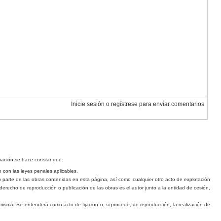
Inicie sesión o regístrese para enviar comentarios
nuación se hace constar que:
 con las leyes penales aplica
b
les.
o parte de las o
b
ras contenidas en esta página, así como cualquier otro acto de explotación
derecho de reproducción o publicación de las obras es el autor junto a la entidad de cesión,
misma. Se entenderá como acto de fijación o, si procede, de reproducción, la realización de