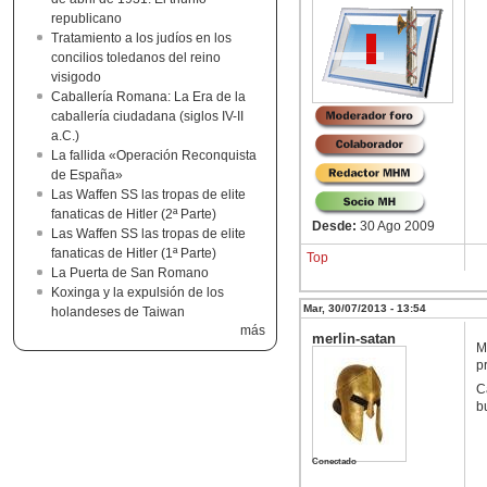
republicano
Tratamiento a los judíos en los
concilios toledanos del reino
visigodo
Caballería Romana: La Era de la
caballería ciudadana (siglos IV-II
a.C.)
La fallida «Operación Reconquista
de España»
Las Waffen SS las tropas de elite
fanaticas de Hitler (2ª Parte)
Desde:
30 Ago 2009
Las Waffen SS las tropas de elite
fanaticas de Hitler (1ª Parte)
Top
La Puerta de San Romano
Koxinga y la expulsión de los
Mar, 30/07/2013 - 13:54
holandeses de Taiwan
más
merlin-satan
M
p
C
b
Conectado