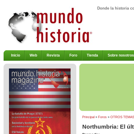
Donde la historia c
Inicio
Web
Revista
Foro
Tienda
Sobre nosotros
Principal
»
Foros
»
OTROS TEMA
Northumbria: El úl