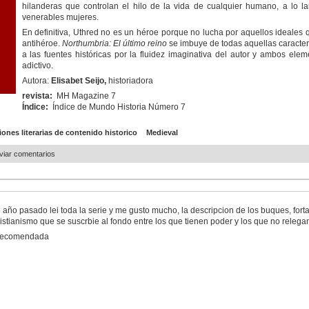
hilanderas que controlan el hilo de la vida de cualquier humano, a lo 
venerables mujeres.
En definitiva, Uthred no es un héroe porque no lucha por aquellos ideales 
antihéroe.
Northumbria: El último reino
se imbuye de todas aquellas caracterís
a las fuentes históricas por la fluidez imaginativa del autor y ambos eleme
adictivo.
Autora:
Elisabet Seijo,
historiadora
revista:
MH Magazine 7
Índice:
Índice de Mundo Historia Número 7
ones literarias de contenido historico
Medieval
nviar comentarios
l año pasado lei toda la serie y me gusto mucho, la descripcion de los buques, for
ristianismo que se suscrbie al fondo entre los que tienen poder y los que no relegan
ecomendada