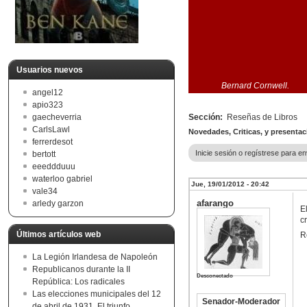
Usuarios nuevos
Bernard Cornwell.
angel12
apio323
gaecheverria
Sección:
Reseñas de Libros
CarlsLawl
Novedades, Criticas, y presentaci
ferrerdesot
Inicie sesión o regístrese para e
bertott
eeeddduuu
waterloo gabriel
Jue, 19/01/2012 - 20:42
vale34
afarango
arledy garzon
E
c
Últimos artículos web
R
La Legión Irlandesa de Napoleón
Republicanos durante la II
Desconectado
República: Los radicales
Las elecciones municipales del 12
Senador-Moderador
de abril de 1931. El triunfo