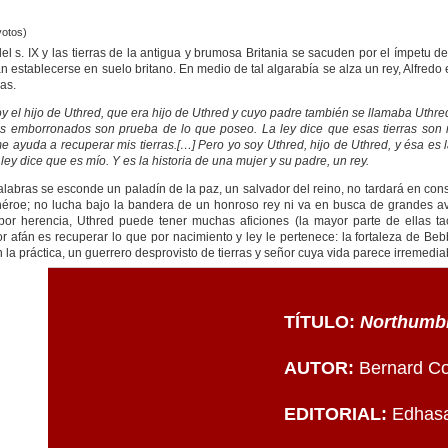
otos)
 s. IX y las tierras de la antigua y brumosa Britania se sacuden por el ímpetu d
establecerse en suelo britano. En medio de tal algarabía se alza un rey, Alfredo e
cas.
 el hijo de Uthred, que era hijo de Uthred y cuyo padre también se llamaba Uthre
s emborronados son prueba de lo que poseo. La ley dice que esas tierras son mí
me ayuda a recuperar mis tierras.[…] Pero yo soy Uthred, hijo de Uthred, y ésa es
ley dice que es mío. Y es la historia de una mujer y su padre, un rey.
alabras se esconde un paladín de la paz, un salvador del reino, no tardará en co
 héroe; no lucha bajo la bandera de un honroso rey ni va en busca de grandes 
or herencia, Uthred puede tener muchas aficiones (la mayor parte de ellas tac
r afán es recuperar lo que por nacimiento y ley le pertenece: la fortaleza de Beb
 la práctica, un guerrero desprovisto de tierras y señor cuya vida parece irremedi
TÍTULO:
Northumbri
AUTOR:
Bernard Co
EDITORIAL:
Edhas