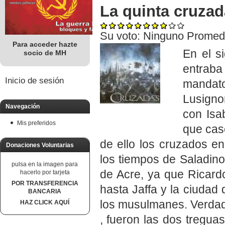
La quinta cruzad
Su voto:
Ninguno
Promed
Para acceder hazte
En el si
socio de MH
entraba
Inicio de sesión
mandat
Lusigno
Navegación
con Isa
Mis preferidos
que casó
de ello los cruzados e
Donaciones Voluntarias
los tiempos de Saladino,
pulsa en la imagen para
de Acre, ya que Ricardo
hacerlo por tarjeta
POR TRANSFERENCIA
hasta Jaffa y la ciudad
BANCARIA
los musulmanes. Verdad
HAZ CLICK AQUÍ
, fueron las dos tregua