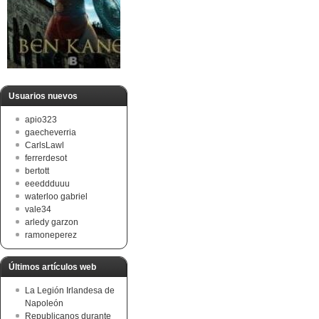
Usuarios nuevos
apio323
gaecheverria
CarlsLawl
ferrerdesot
bertott
eeeddduuu
waterloo gabriel
vale34
arledy garzon
ramoneperez
Últimos artículos web
La Legión Irlandesa de
Napoleón
Republicanos durante