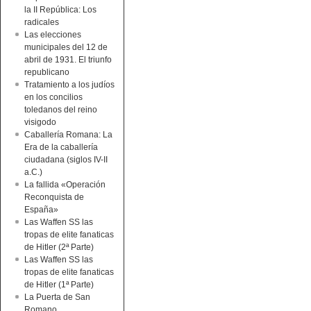
la II República: Los
radicales
Las elecciones
municipales del 12 de
abril de 1931. El triunfo
republicano
Tratamiento a los judíos
en los concilios
toledanos del reino
visigodo
Caballería Romana: La
Era de la caballería
ciudadana (siglos IV-II
a.C.)
La fallida «Operación
Reconquista de
España»
Las Waffen SS las
tropas de elite fanaticas
de Hitler (2ª Parte)
Las Waffen SS las
tropas de elite fanaticas
de Hitler (1ª Parte)
La Puerta de San
Romano