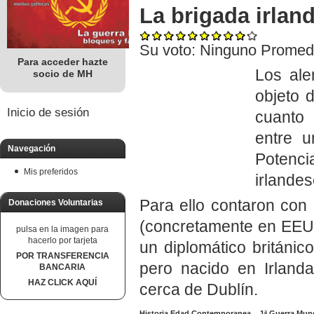
La brigada irland
Su voto:
Ninguno
Promed
Para acceder hazte
Los ale
socio de MH
objeto 
Inicio de sesión
cuanto 
entre u
Navegación
Potenci
Mis preferidos
irlandes
Para ello contaron con l
Donaciones Voluntarias
(concretamente en EEU
pulsa en la imagen para
hacerlo por tarjeta
un diplomático británico
POR TRANSFERENCIA
pero nacido en Irland
BANCARIA
HAZ CLICK AQUÍ
cerca de Dublín.
Historia Edad Contemporanea
1ª Guerra Mun