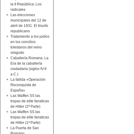
la II República: Los
radicales
Las elecciones
municipales del 12 de
abril de 1931. El triunfo
republicano
Tratamiento a los judíos
en los concilios
toledanos del reino
visigodo
Caballería Romana: La
Era de la caballería
ciudadana (siglos IV-II
a.C.)
La fallida «Operación
Reconquista de
España»
Las Waffen SS las
tropas de elite fanaticas
de Hitler (2ª Parte)
Las Waffen SS las
tropas de elite fanaticas
de Hitler (1ª Parte)
La Puerta de San
Romano