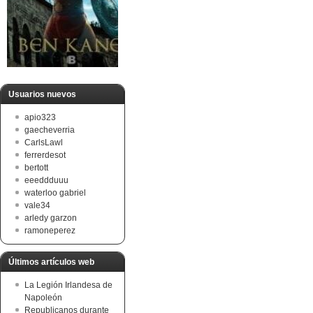
Usuarios nuevos
apio323
gaecheverria
CarlsLawl
ferrerdesot
bertott
eeeddduuu
waterloo gabriel
vale34
arledy garzon
ramoneperez
Últimos artículos web
La Legión Irlandesa de
Napoleón
Republicanos durante