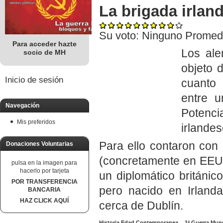
La brigada irland
Su voto:
Ninguno
Promed
Para acceder hazte
Los ale
socio de MH
objeto 
Inicio de sesión
cuanto 
entre u
Navegación
Potenci
Mis preferidos
irlandes
Para ello contaron con l
Donaciones Voluntarias
(concretamente en EEU
pulsa en la imagen para
hacerlo por tarjeta
un diplomático británico
POR TRANSFERENCIA
pero nacido en Irland
BANCARIA
HAZ CLICK AQUÍ
cerca de Dublín.
Historia Edad Contemporanea
1ª Guerra Mun