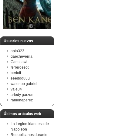
Usuarios nuevos
apio323
gaecheverria
CarlsLawl
ferrerdesot
bertott
eeeddduuu
waterloo gabriel
vale34
arledy garzon
ramoneperez
Últimos artículos web
La Legión Irlandesa de
Napoleón
Republicanos durante