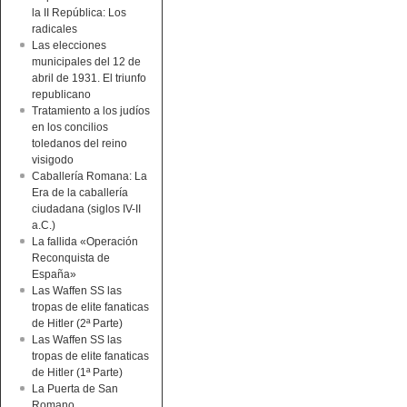
la II República: Los
radicales
Las elecciones
municipales del 12 de
abril de 1931. El triunfo
republicano
Tratamiento a los judíos
en los concilios
toledanos del reino
visigodo
Caballería Romana: La
Era de la caballería
ciudadana (siglos IV-II
a.C.)
La fallida «Operación
Reconquista de
España»
Las Waffen SS las
tropas de elite fanaticas
de Hitler (2ª Parte)
Las Waffen SS las
tropas de elite fanaticas
de Hitler (1ª Parte)
La Puerta de San
Romano