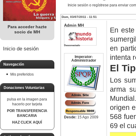
Inicie sesión o regístrese para enviar co
Dom, 03/07/2011 - 11:51
Admin MH
Para acceder hazte
En este
socio de MH
sumergib
Desconectado
en part
Inicio de sesión
intenta 
Imperator-
Administrador
Navegación
El Tip
Mis preferidos
Los sume
arma su
Donaciones Voluntarias
Mundial
pulsa en la imagen para
hacerlo por tarjeta
origen e
POR TRANSFERENCIA
568 fuer
BANCARIA
Desde:
15 Ago 2009
HAZ CLICK AQUÍ
69 el cu