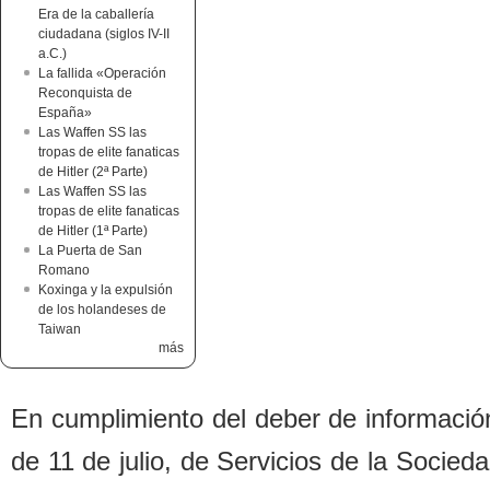
Era de la caballería
ciudadana (siglos IV-II
a.C.)
La fallida «Operación
Reconquista de
España»
Las Waffen SS las
tropas de elite fanaticas
de Hitler (2ª Parte)
Las Waffen SS las
tropas de elite fanaticas
de Hitler (1ª Parte)
La Puerta de San
Romano
Koxinga y la expulsión
de los holandeses de
Taiwan
más
En cumplimiento del de
b
er de informació
de 11 de julio, de Servicios de la Socied