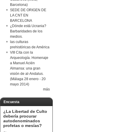
Barcelona)
SEDE DE ORIGEN DE
LA CNT EN
BARCELONA
¿Dónde está Ucrania?
Barbaridades de los
medios.
las culturas
prehistóricas de América
VIII Cita con la
Arqueología. Homenaje
a Manuel Acién
Almansa: una gran
visión de al-Andalus.
(Málaga 28 enero - 20
mayo 2014)
más
Encuesta
¿La Libertad de Culto
debería procurar
autodenominados
profetas o mesías?