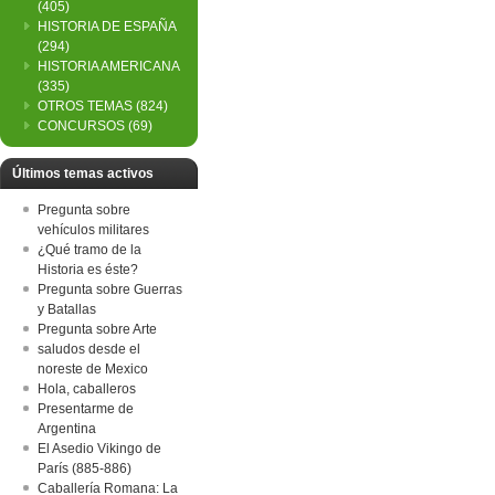
(405)
HISTORIA DE ESPAÑA
(294)
HISTORIA AMERICANA
(335)
OTROS TEMAS
(824)
CONCURSOS
(69)
Últimos temas activos
Pregunta sobre
vehículos militares
¿Qué tramo de la
Historia es éste?
Pregunta sobre Guerras
y Batallas
Pregunta sobre Arte
saludos desde el
noreste de Mexico
Hola, caballeros
Presentarme de
Argentina
El Asedio Vikingo de
París (885-886)
Caballería Romana: La