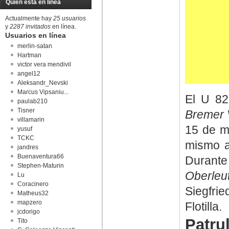
Quién está en línea
Actualmente hay
25 usuarios
y
2287 invitados
en línea.
Usuarios en línea
merlin-satan
Hartman
victor vera mendivil
angel12
Aleksandr_Nevski
Marcus Vipsaniu...
El U 82
paulab210
Tisner
Bremer 
villamarin
15 de m
yusuf
TCKC
mismo a
jandres
Buenaventura66
Durante
Stephen-Maturin
Oberleu
Lu
Coracinero
Siegfr
Matheus32
mapzero
Flotilla.
jcdorigo
Patru
Tito