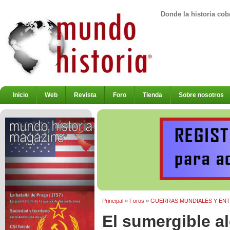
Donde la historia cob
Inicio
Web
Revista
Foro
Tienda
Sobre nosotros
Principal
»
Foros
»
GUERRAS MUNDIALES Y EN
El sumergible a