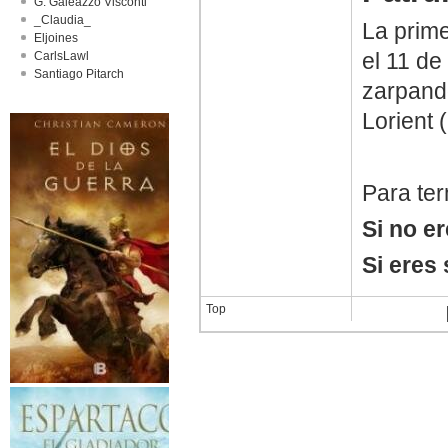
G. Galeazzo Visconti
_Claudia_
La prime
Eljoines
el 11 de
CarlsLawl
Santiago Pitarch
zarpand
Lorient (
Para ter
Si no e
Si eres
Top