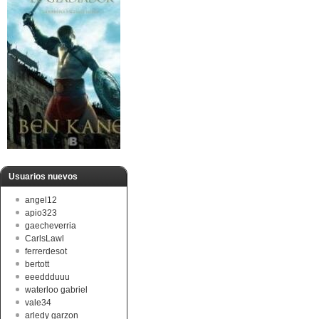
Usuarios nuevos
angel12
apio323
gaecheverria
CarlsLawl
ferrerdesot
bertott
eeeddduuu
waterloo gabriel
vale34
arledy garzon