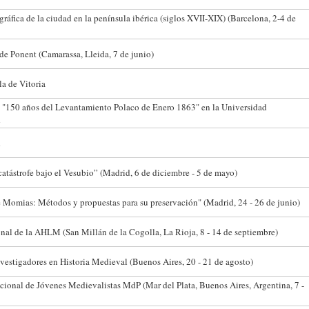
ráfica de la ciudad en la península ibérica (siglos XVII-XIX) (Barcelona, 2-4 de
de Ponent (Camarassa, Lleida, 7 de junio)
la de Vitoria
l "150 años del Levantamiento Polaco de Enero 1863" en la Universidad
d
d
tástrofe bajo el Vesubio” (Madrid, 6 de diciembre - 5 de mayo)
e Momias: Métodos y propuestas para su preservación" (Madrid, 24 - 26 de junio)
al de la AHLM (San Millán de la Cogolla, La Rioja, 8 - 14 de septiembre)
nvestigadores en Historia Medieval (Buenos Aires, 20 - 21 de agosto)
cional de Jóvenes Medievalistas MdP (Mar del Plata, Buenos Aires, Argentina, 7 -