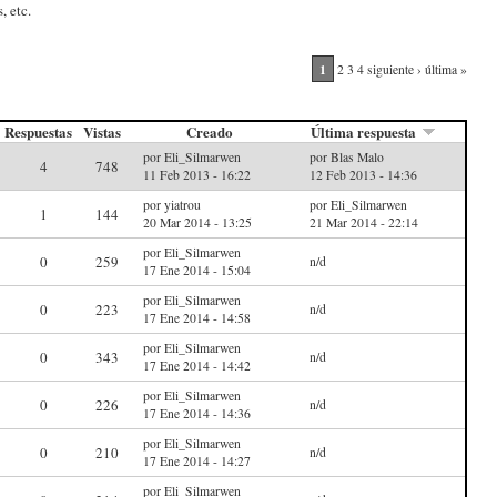
, etc.
1
2
3
4
siguiente ›
última »
Respuestas
Vistas
Creado
Última respuesta
por Eli_Silmarwen
por Blas Malo
4
748
11 Feb 2013 - 16:22
12 Feb 2013 - 14:36
por yiatrou
por Eli_Silmarwen
1
144
20 Mar 2014 - 13:25
21 Mar 2014 - 22:14
por Eli_Silmarwen
0
259
n/d
17 Ene 2014 - 15:04
por Eli_Silmarwen
0
223
n/d
17 Ene 2014 - 14:58
por Eli_Silmarwen
0
343
n/d
17 Ene 2014 - 14:42
por Eli_Silmarwen
0
226
n/d
17 Ene 2014 - 14:36
por Eli_Silmarwen
0
210
n/d
17 Ene 2014 - 14:27
por Eli_Silmarwen