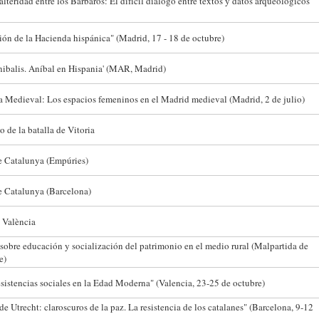
lteridad entre los Bárbaros: El difícil diálogo entre textos y datos arqueológicos"
ón de la Hacienda hispánica" (Madrid, 17 - 18 de octubre)
ibalis. Aníbal en Hispania' (MAR, Madrid)
a Medieval: Los espacios femeninos en el Madrid medieval (Madrid, 2 de julio)
 de la batalla de Vitoria
 Catalunya (Empúries)
 Catalunya (Barcelona)
 València
sobre educación y socialización del patrimonio en el medio rural (Malpartida de
e)
istencias sociales en la Edad Moderna" (Valencia, 23-25 de octubre)
e Utrecht: claroscuros de la paz. La resistencia de los catalanes" (Barcelona, 9-12