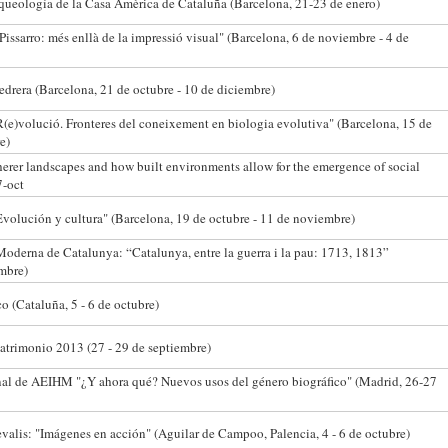
queología de la Casa Amèrica de Cataluña (Barcelona, 21-23 de enero)
Pissarro: més enllà de la impressió visual" (Barcelona, 6 de noviembre - 4 de
drera (Barcelona, 21 de octubre - 10 de diciembre)
R(e)volució. Fronteres del coneixement en biologia evolutiva" (Barcelona, 15 de
e)
erer landscapes and how built environments allow for the emergence of social
7-oct
Evolución y cultura" (Barcelona, 19 de octubre - 11 de noviembre)
Moderna de Catalunya: “Catalunya, entre la guerra i la pau: 1713, 1813”
mbre)
o (Cataluña, 5 - 6 de octubre)
atrimonio 2013 (27 - 29 de septiembre)
nal de AEIHM "¿Y ahora qué? Nuevos usos del género biográfico" (Madrid, 26-27
valis: "Imágenes en acción" (Aguilar de Campoo, Palencia, 4 - 6 de octubre)