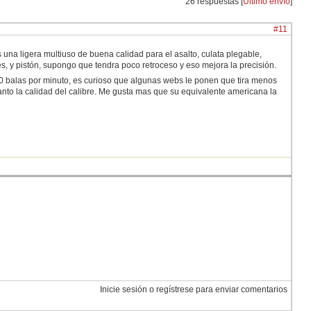
26 respuestas [
Último envío
]
#11
na ligera multiuso de buena calidad para el asalto, culata plegable,
s, y pistón, supongo que tendra poco retroceso y eso mejora la precisión.
 balas por minuto, es curioso que algunas webs le ponen que tira menos
anto la calidad del calibre. Me gusta mas que su equivalente americana la
Inicie sesión o regístrese para enviar comentarios