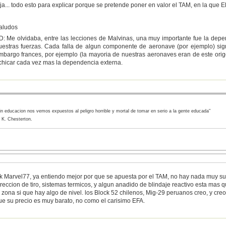
aja... todo esto para explicar porque se pretende poner en valor el TAM, en la que 
aludos
D: Me olvidaba, entre las lecciones de Malvinas, una muy importante fue la dep
uestras fuerzas. Cada falla de algun componente de aeronave (por ejemplo) sign
mbargo frances, por ejemplo (la mayoria de nuestras aeronaves eran de este orig
chicar cada vez mas la dependencia externa.
in educacion nos vemos expuestos al peligro horrible y mortal de tomar en serio a la gente educada"
 K. Chesterton.
k Marvel77, ya entiendo mejor por que se apuesta por el TAM, no hay nada muy sup
ireccion de tiro, sistemas termicos, y algun anadido de blindaje reactivo esta mas 
a zona si que hay algo de nivel. los Block 52 chilenos, Mig-29 peruanos creo, y c
ue su precio es muy barato, no como el carisimo EFA.