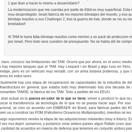
1 que iban a hacer lo mismo a desarrollarlo?
La modernizacion que me cuentas por parte de Elbit es muy superficial. Esta
muy desprotegido. Israel fabrica de los mejores blindajes del mundo, y eso 
blindaje reactivo a sus Challerger 2, tras la guerra de Irak, donde se vio su
toneladas!!
Al TAM le haria falta blindaje reactivo como minimo y un pack de proteccion
por israel. Pero todo sera cuestion de presupuesto. No se habla alli de compr
i claro, conozco las limitaciones del TAM. Ocurre que por ahora, es el unico medio b
o hay mejores tanques que el TAM. Hay Leopard I en Brasil y algo ruso en Peru, 
lindaje, pero es un vehiculo muy versatil, con un arma todavia poderosa, y que 
enos en estos lares.
ctualmente hay una etapa de recuperacion de capacidades de la industria de defen
nfraestructura en general, que estaba todo muy deteriorado tras una decada de 
esmantelo TAMSE, la fabrica de los TAM. Todo a pedido de los EEUU.
l plan actual es la
puesta en valor de lo que se tiene
, volver a producir lo que se
uscar la transferencia de tecnologia de lo que no se pueda hacer aqui. Por eso
acional, se creo un acuerdo con EMBRAER de Brasil, para fabricar partes del KC1
uien va a construir las POM (Patrulleros Oceanicos Multiproposito), mientras se l
uego suponemos vendra la etapa de las adquisiciones rotulantes (muy a futuro). En 
al vez nos dejen sumarnos, y podamos volar ambos paises algun Rafale (creo que 
a cantidad de acuerdos en maeria de defensa que tenemos en conjunto ambos pai