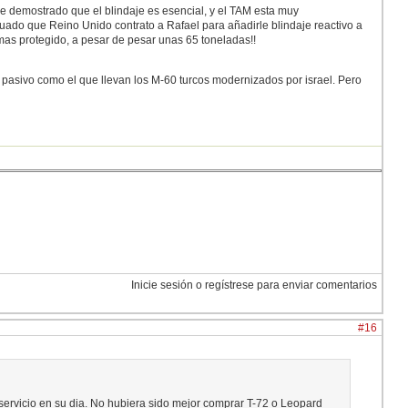
e demostrado que el blindaje es esencial, y el TAM esta muy
guado que Reino Unido contrato a Rafael para añadirle blindaje reactivo a
 mas protegido, a pesar de pesar unas 65 toneladas!!
 pasivo como el que llevan los M-60 turcos modernizados por israel. Pero
Inicie sesión o regístrese para enviar comentarios
#16
ervicio en su dia. No hubiera sido mejor comprar T-72 o Leopard