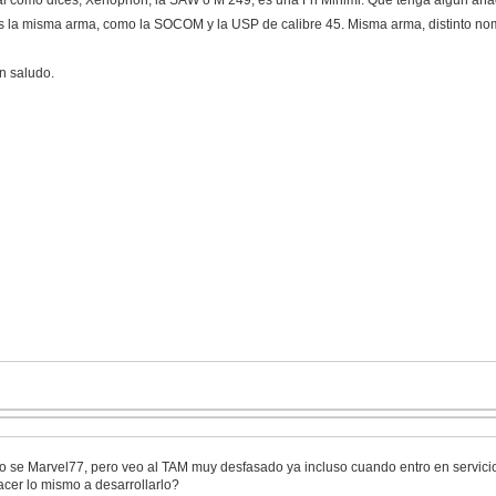
al como dices, Xenophon, la SAW o M 249, es una Fn Minimi. Que tenga algún añadid
s la misma arma, como la SOCOM y la USP de calibre 45. Misma arma, distinto no
n saludo.
o se Marvel77, pero veo al TAM muy desfasado ya incluso cuando entro en servicio
acer lo mismo a desarrollarlo?