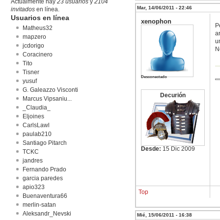
Actualmente hay
23 usuarios
y
2104
Mar, 14/06/2011 - 22:46
invitados
en línea.
Usuarios en línea
xenophon
P
Matheus32
a
mapzero
u
jcdorigo
N
Coracinero
Tito
Tisner
Desconectado
yusuf
G. Galeazzo Visconti
Decurión
Marcus Vipsaniu...
_Claudia_
Eljoines
CarlsLawl
paulab210
Santiago Pitarch
Desde:
15 Dic 2009
TCKC
jandres
Fernando Prado
garcia paredes
apio323
Top
Buenaventura66
merlin-satan
Aleksandr_Nevski
Mié, 15/06/2011 - 16:38