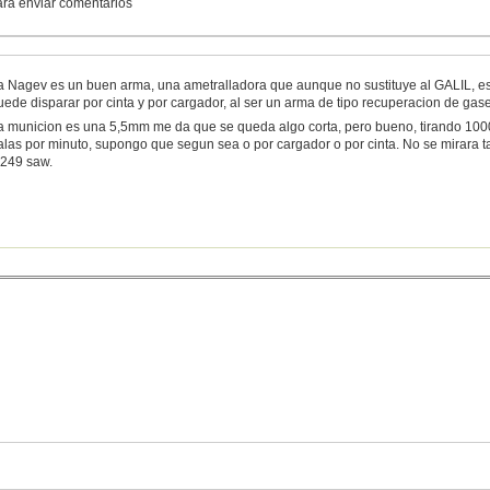
para enviar comentarios
a Nagev es un buen arma, una ametralladora que aunque no sustituye al GALIL, es u
uede disparar por cinta y por cargador, al ser un arma de tipo recuperacion de gase
a municion es una 5,5mm me da que se queda algo corta, pero bueno, tirando 1000
alas por minuto, supongo que segun sea o por cargador o por cinta. No se mirara t
249 saw.