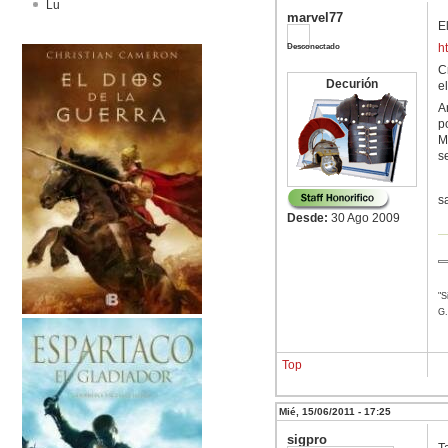
Lu
marvel77
El
Desconectado
h
C
Decurión
e
A
p
M
s
s
Desde:
30 Ago 2009
"S
G.
Top
Mié, 15/06/2011 - 17:25
sigpro