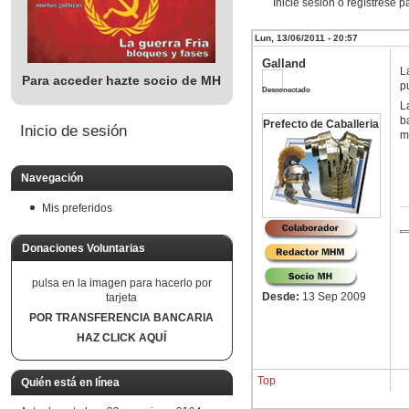
Inicie sesión o regístrese 
Lun, 13/06/2011 - 20:57
Galland
L
Para acceder hazte socio de MH
p
Desconectado
L
b
Prefecto de Caballeria
Inicio de sesión
m
Navegación
Mis preferidos
Donaciones Voluntarias
pulsa en la imagen para hacerlo por
Desde:
13 Sep 2009
tarjeta
POR TRANSFERENCIA BANCARIA
HAZ CLICK AQUÍ
Top
Quién está en línea