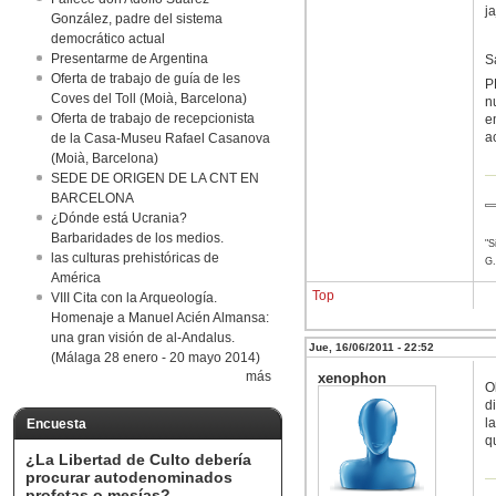
j
González, padre del sistema
democrático actual
Presentarme de Argentina
S
Oferta de trabajo de guía de les
P
Coves del Toll (Moià, Barcelona)
n
Oferta de trabajo de recepcionista
e
a
de la Casa-Museu Rafael Casanova
(Moià, Barcelona)
SEDE DE ORIGEN DE LA CNT EN
BARCELONA
¿Dónde está Ucrania?
Barbaridades de los medios.
"S
las culturas prehistóricas de
G.
América
Top
VIII Cita con la Arqueología.
Homenaje a Manuel Acién Almansa:
una gran visión de al-Andalus.
Jue, 16/06/2011 - 22:52
(Málaga 28 enero - 20 mayo 2014)
más
xenophon
O
d
l
Encuesta
q
¿La Libertad de Culto debería
procurar autodenominados
profetas o mesías?