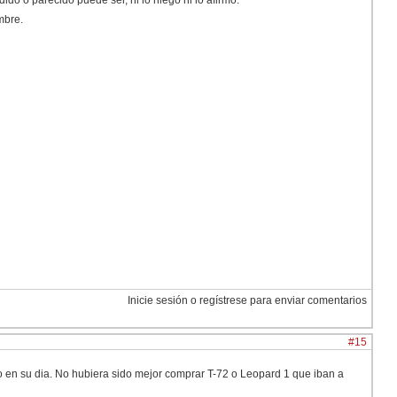
o o parecido puede ser, ni lo niego ni lo afirmo.
mbre.
Inicie sesión o regístrese para enviar comentarios
#15
 en su dia. No hubiera sido mejor comprar T-72 o Leopard 1 que iban a