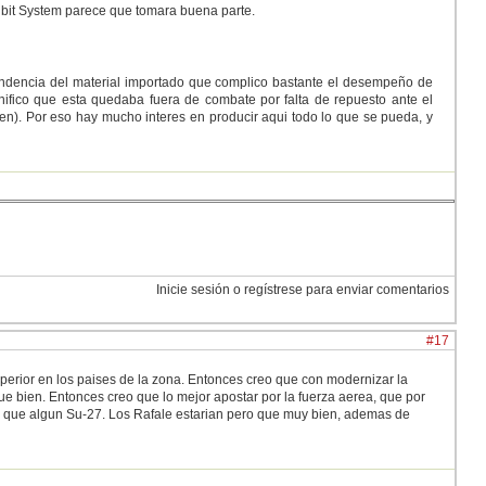
Elbit System parece que tomara buena parte.
endencia del material importado que complico bastante el desempeño de
ifico que esta quedaba fuera de combate por falta de repuesto ante el
en). Por eso hay mucho interes en producir aqui todo lo que se pueda, y
Inicie sesión o regístrese para enviar comentarios
#17
erior en los paises de la zona. Entonces creo que con modernizar la
que bien. Entonces creo que lo mejor apostar por la fuerza aerea, que por
reo que algun Su-27. Los Rafale estarian pero que muy bien, ademas de