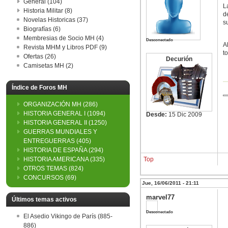
General (104)
L
Historia Militar (8)
d
Novelas Historicas (37)
s
Biografías (6)
Membresias de Socio MH (4)
Desconectado
A
Revista MHM y Libros PDF (9)
t
Ofertas (26)
Decurión
Camisetas MH (2)
Índice de Foros MH
ORGANIZACIÓN MH
(286)
HISTORIA GENERAL I
(1094)
Desde:
15 Dic 2009
HISTORIA GENERAL II
(1250)
GUERRAS MUNDIALES Y
ENTREGUERRAS
(405)
HISTORIA DE ESPAÑA
(294)
HISTORIA AMERICANA
(335)
Top
OTROS TEMAS
(824)
CONCURSOS
(69)
Jue, 16/06/2011 - 21:11
marvel77
Últimos temas activos
Desconectado
El Asedio Vikingo de París (885-
886)