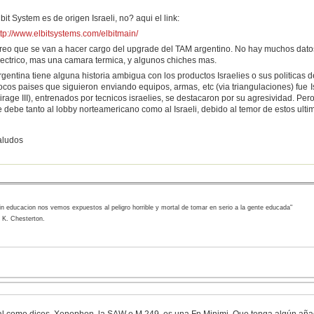
bit System es de origen Israeli, no? aqui el link:
ttp://www.elbitsystems.com/elbitmain/
reo que se van a hacer cargo del upgrade del TAM argentino. No hay muchos datos,
lectrico, mas una camara termica, y algunos chiches mas.
rgentina tiene alguna historia ambigua con los productos Israelies o sus politicas
ocos paises que siguieron enviando equipos, armas, etc (via triangulaciones) fue Isr
irage III), entrenados por tecnicos israelies, se destacaron por su agresividad. Pe
e debe tanto al lobby norteamericano como al Israeli, debido al temor de estos ulti
aludos
in educacion nos vemos expuestos al peligro horrible y mortal de tomar en serio a la gente educada"
 K. Chesterton.