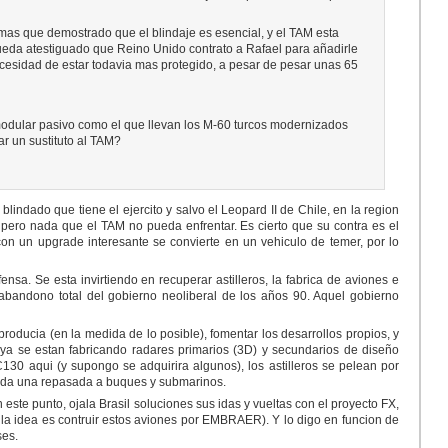
 mas que demostrado que el blindaje es esencial, y el TAM esta
queda atestiguado que Reino Unido contrato a Rafael para añadirle
 necesidad de estar todavia mas protegido, a pesar de pesar unas 65
 modular pasivo como el que llevan los M-60 turcos modernizados
ar un sustituto al TAM?
lindado que tiene el ejercito y salvo el Leopard II de Chile, en la region
pero nada que el TAM no pueda enfrentar. Es cierto que su contra es el
con un upgrade interesante se convierte en un vehiculo de temer, por lo
sa. Se esta invirtiendo en recuperar astilleros, la fabrica de aviones e
abandono total del gobierno neoliberal de los años 90. Aquel gobierno
 producia (en la medida de lo posible), fomentar los desarrollos propios, y
 ya se estan fabricando radares primarios (3D) y secundarios de diseño
30 aqui (y supongo se adquirira algunos), los astilleros se pelean por
es da una repasada a buques y submarinos.
este punto, ojala Brasil soluciones sus idas y vueltas con el proyecto FX,
la idea es contruir estos aviones por EMBRAER). Y lo digo en funcion de
ses.