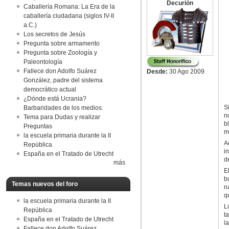
Decurión
Caballería Romana: La Era de la
caballería ciudadana (siglos IV-II
a.C.)
Los secretos de Jesús
Pregunta sobre armamento
Pregunta sobre Zoología y
Paleontología
Fallece don Adolfo Suárez
Desde:
30 Ago 2009
González, padre del sistema
democrático actual
¿Dónde está Ucrania?
S
Barbaridades de los medios.
n
Tema para Dudas y realizar
b
Preguntas
m
la escuela primaria durante la II
A
República
i
España en el Tratado de Utrecht
d
más
E
b
Temas nuevos del foro
n
q
la escuela primaria durante la II
L
República
t
España en el Tratado de Utrecht
l
Fallece don Adolfo Suárez