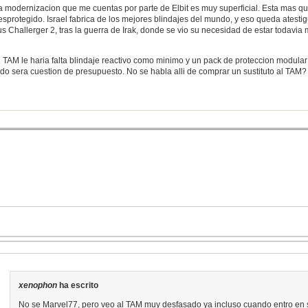
a modernizacion que me cuentas por parte de Elbit es muy superficial. Esta mas qu
esprotegido. Israel fabrica de los mejores blindajes del mundo, y eso queda atesti
us Challerger 2, tras la guerra de Irak, donde se vio su necesidad de estar todavia
l TAM le haria falta blindaje reactivo como minimo y un pack de proteccion modular
odo sera cuestion de presupuesto. No se habla alli de comprar un sustituto al TAM?
xenophon
ha escrito
No se Marvel77, pero veo al TAM muy desfasado ya incluso cuando entro en s