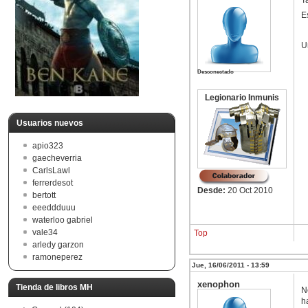
T
E
U
Desconectado
Legionario Inmunis
Usuarios nuevos
apio323
gaecheverria
CarlsLawl
ferrerdesot
Desde:
20 Oct 2010
bertott
eeeddduuu
waterloo gabriel
vale34
Top
arledy garzon
ramoneperez
Jue, 16/06/2011 - 13:59
xenophon
Tienda de libros MH
N
h