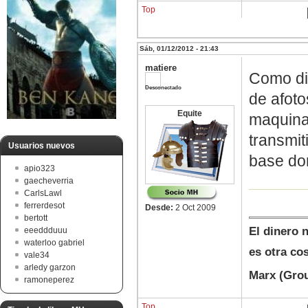
Top
Sáb, 01/12/2012 - 21:43
matiere
Como di
Desconectado
de afoto
Equite
maquina 
transmit
Usuarios nuevos
base don
apio323
gaecheverria
CarlsLawl
ferrerdesot
Desde:
2 Oct 2009
bertott
El dinero 
eeeddduuu
waterloo gabriel
es otra co
vale34
arledy garzon
Marx (Gro
ramoneperez
Top