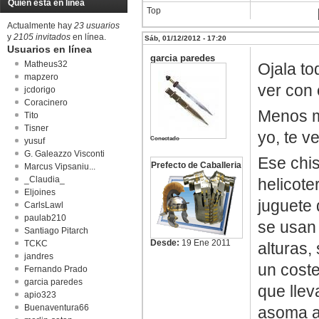
Quién está en línea
Top
Actualmente hay
23 usuarios
y
2105 invitados
en línea.
Sáb, 01/12/2012 - 17:20
Usuarios en línea
garcia paredes
Matheus32
Ojala to
mapzero
ver con
jcdorigo
Coracinero
Menos m
Tito
Tisner
yo, te v
Conectado
yusuf
G. Galeazzo Visconti
Ese chi
Prefecto de Caballeria
Marcus Vipsaniu...
_Claudia_
helicote
Eljoines
juguete 
CarlsLawl
paulab210
se usan 
Santiago Pitarch
Desde:
19 Ene 2011
TCKC
alturas,
jandres
un coste
Fernando Prado
garcia paredes
que llev
apio323
Buenaventura66
asoma a 