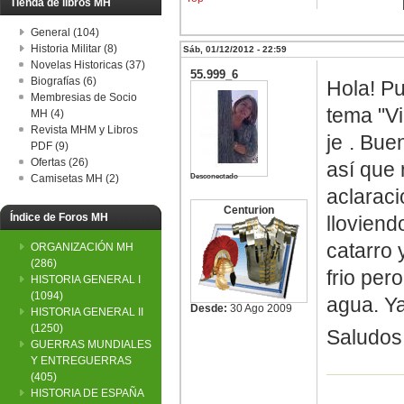
Tienda de libros MH
General (104)
Historia Militar (8)
Sáb, 01/12/2012 - 22:59
Novelas Historicas (37)
55.999_6
Biografías (6)
Hola! Pu
Membresias de Socio
tema "Vi
MH (4)
Revista MHM y Libros
je
. Bue
PDF (9)
Ofertas (26)
así que 
Desconectado
Camisetas MH (2)
aclaraci
Centurion
Índice de Foros MH
lloviend
catarro 
ORGANIZACIÓN MH
(286)
frio pe
HISTORIA GENERAL I
(1094)
agua. Ya
Desde:
30 Ago 2009
HISTORIA GENERAL II
(1250)
Saludos
GUERRAS MUNDIALES
Y ENTREGUERRAS
(405)
HISTORIA DE ESPAÑA