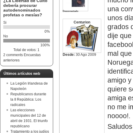
mucho fr
¿La Libertad de Culto
debería procurar
una con
autodenominados
Desconectado
profetas o mesías?
unos dí
Centurion
Si
grados d
0%
dije que
No
faceboo
100%
Total de votos: 1
mal que 
Desde:
30 Ago 2009
2 comments
Encuestas
anteriores
Noruega
identifi
Últimos artículos web
amigo y 
La Legión Irlandesa de
quiere s
Napoleón
Republicanos durante
amiga es
la II República: Los
radicales
no me im
Las elecciones
noooo!.
municipales del 12 de
abril de 1931. El triunfo
Saludos
republicano
Tratamiento a los judíos