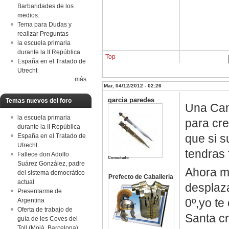
Barbaridades de los
medios.
Tema para Dudas y
realizar Preguntas
la escuela primaria
durante la II República
Top
España en el Tratado de
Utrecht
más
Mar, 04/12/2012 - 02:26
garcia paredes
Temas nuevos del foro
Una Cana
la escuela primaria
para cre
durante la II República
que si s
España en el Tratado de
Utrecht
tendras 
Fallece don Adolfo
Conectado
Suárez González, padre
Ahora mi
del sistema democrático
Prefecto de Caballeria
actual
desplaza
Presentarme de
0º,yo te
Argentina
Oferta de trabajo de
Santa cr
guía de les Coves del
Toll (Moià, Barcelona)