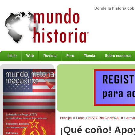
Donde la historia cob
Inicio
Web
Revista
Foro
Tienda
Sobre nosotros
Principal
»
Foros
»
HISTORIA GENERAL II
»
Armam
¡Qué coño! Apoy