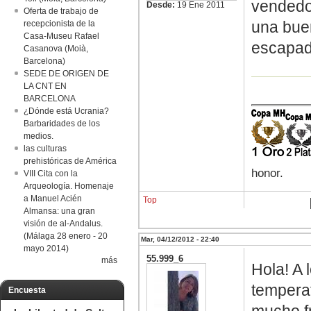
vendedo
Desde:
19 Ene 2011
Oferta de trabajo de
una buen
recepcionista de la
Casa-Museu Rafael
escapadi
Casanova (Moià,
Barcelona)
SEDE DE ORIGEN DE
LA CNT EN
BARCELONA
¿Dónde está Ucrania?
Barbaridades de los
medios.
las culturas
prehistóricas de América
honor.
VIII Cita con la
Arqueología. Homenaje
a Manuel Acién
Top
Almansa: una gran
visión de al-Andalus.
(Málaga 28 enero - 20
Mar, 04/12/2012 - 22:40
mayo 2014)
55.999_6
más
Hola! A 
temperat
Encuesta