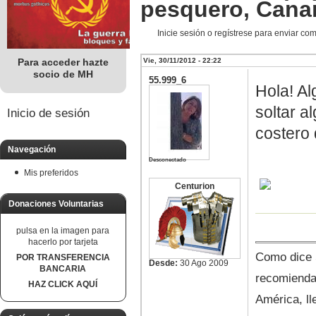
pesquero, Cana
Inicie sesión o regístrese para enviar co
Para acceder hazte
Vie, 30/11/2012 - 22:22
socio de MH
55.999_6
Hola! Al
soltar a
Inicio de sesión
costero 
Navegación
Desconectado
Mis preferidos
Centurion
Donaciones Voluntarias
pulsa en la imagen para
hacerlo por tarjeta
Como dice S
POR TRANSFERENCIA
Desde:
30 Ago 2009
BANCARIA
recomienda
HAZ CLICK AQUÍ
América, ll