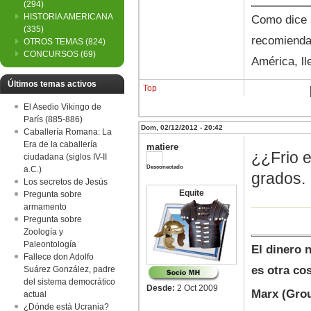
(294)
HISTORIA AMERICANA
Como dice S
(335)
recomienda
OTROS TEMAS
(824)
CONCURSOS
(69)
América, ll
Últimos temas activos
Top
El Asedio Vikingo de
París (885-886)
Dom, 02/12/2012 - 20:42
Caballería Romana: La
Era de la caballería
matiere
¿¿Frio 
ciudadana (siglos IV-II
Desconectado
a.C.)
grados.
Los secretos de Jesús
Equite
Pregunta sobre
armamento
Pregunta sobre
Zoología y
Paleontología
El dinero 
Fallece don Adolfo
es otra co
Suárez González, padre
del sistema democrático
Desde:
2 Oct 2009
Marx (Gro
actual
¿Dónde está Ucrania?