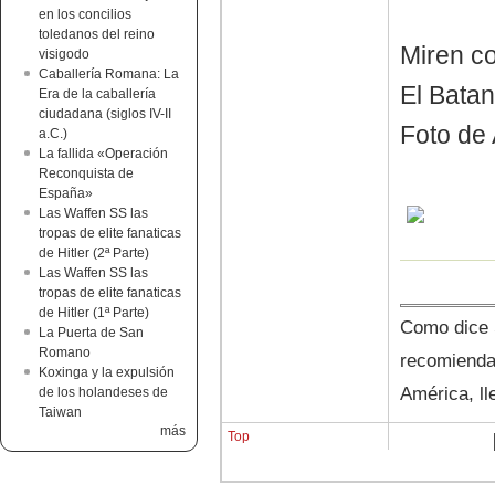
en los concilios
toledanos del reino
Miren co
visigodo
Caballería Romana: La
El Batan
Era de la caballería
ciudadana (siglos IV-II
Foto de
a.C.)
La fallida «Operación
Reconquista de
España»
Las Waffen SS las
tropas de elite fanaticas
de Hitler (2ª Parte)
Las Waffen SS las
tropas de elite fanaticas
de Hitler (1ª Parte)
Como dice S
La Puerta de San
Romano
recomienda
Koxinga y la expulsión
América, ll
de los holandeses de
Taiwan
más
Top