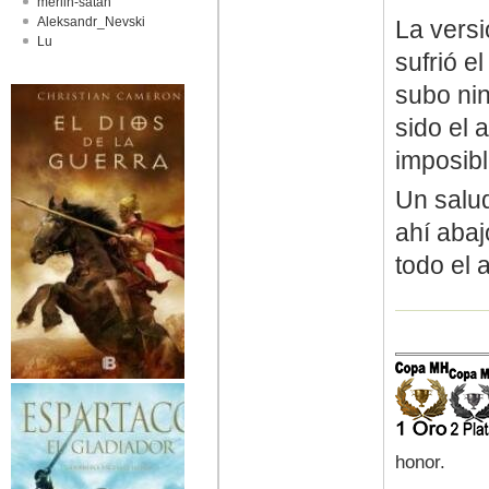
merlin-satan
Aleksandr_Nevski
La versi
Lu
sufrió e
subo nin
sido el 
imposibl
Un salud
ahí abaj
todo el 
honor.