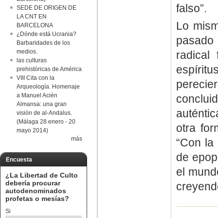
falso”.
SEDE DE ORIGEN DE
LA CNT EN
Lo mism
BARCELONA
¿Dónde está Ucrania?
pasado 
Barbaridades de los
medios.
radical
las culturas
espíritu
prehistóricas de América
VIII Cita con la
perecie
Arqueología. Homenaje
a Manuel Acién
conclu
Almansa: una gran
auténtic
visión de al-Andalus.
(Málaga 28 enero - 20
otra fo
mayo 2014)
más
“Con la 
de epop
Encuesta
el mundo
¿La Libertad de Culto
debería procurar
creyend
autodenominados
profetas o mesías?
Si