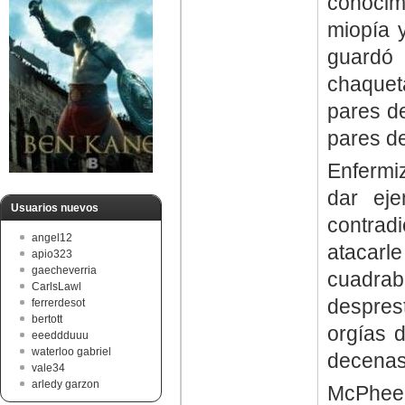
conocim
miopía y
guardó
chaquet
pares de
pares d
Enfermi
dar eje
Usuarios nuevos
contrad
angel12
atacar
apio323
gaecheverria
cuadra
CarlsLawl
despres
ferrerdesot
bertott
orgías d
eeeddduuu
waterloo gabriel
decenas
vale34
arledy garzon
McPhee