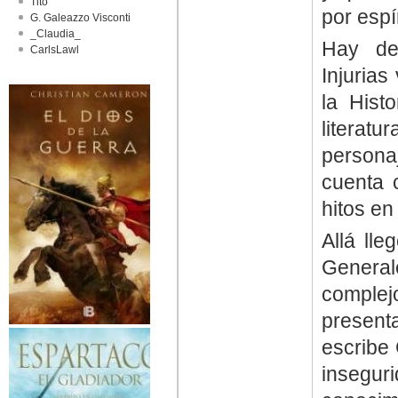
Tito
por espí
G. Galeazzo Visconti
_Claudia_
Hay de
CarlsLawl
Injurias
la Histo
literat
persona
cuenta 
hitos en
Allá lle
General
complej
present
escribe
insegu