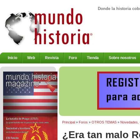
Donde la historia cob
Inicio
Web
Revista
Foro
Tienda
Sobre nosotros
Principal
»
Foros
»
OTROS TEMAS
»
Novedades, Cr
¿Era tan malo R