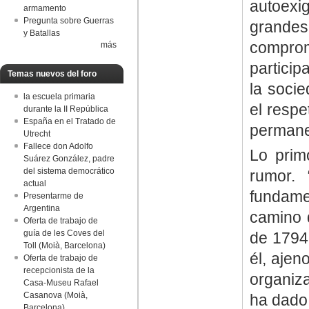
autoexi
armamento
Pregunta sobre Guerras
grande
y Batallas
compro
más
particip
Temas nuevos del foro
la socie
la escuela primaria
el respe
durante la II República
España en el Tratado de
permanen
Utrecht
Fallece don Adolfo
Lo prim
Suárez González, padre
del sistema democrático
rumor.
actual
fundame
Presentarme de
Argentina
camino d
Oferta de trabajo de
guía de les Coves del
de 1794
Toll (Moià, Barcelona)
él, aje
Oferta de trabajo de
recepcionista de la
organiz
Casa-Museu Rafael
Casanova (Moià,
ha dado 
Barcelona)