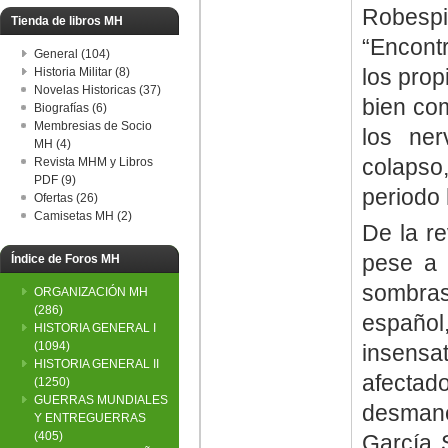
Robespi
Tienda de libros MH
“Encont
General (104)
los prop
Historia Militar (8)
Novelas Historicas (37)
bien com
Biografías (6)
Membresias de Socio
los ner
MH (4)
colapso
Revista MHM y Libros
PDF (9)
periodo 
Ofertas (26)
Camisetas MH (2)
De la re
pese a 
Índice de Foros MH
sombra
ORGANIZACIÓN MH
(286)
español,
HISTORIA GENERAL I
(1094)
insensa
HISTORIA GENERAL II
afectad
(1250)
GUERRAS MUNDIALES
desmane
Y ENTREGUERRAS
(405)
García 