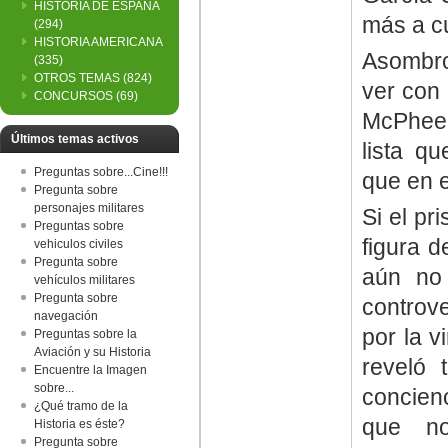
HISTORIA DE ESPAÑA
más a cu
(294)
HISTORIA AMERICANA
Asombro
(335)
OTROS TEMAS
(824)
ver con 
CONCURSOS
(69)
McPhee.
Últimos temas activos
lista q
Preguntas sobre...Cine!!!
que en 
Pregunta sobre
personajes militares
Si el pr
Preguntas sobre
figura d
vehiculos civiles
Pregunta sobre
aún no
vehículos militares
Pregunta sobre
controve
navegación
por la v
Preguntas sobre la
Aviación y su Historia
reveló 
Encuentre la Imagen
sobre...
concienc
¿Qué tramo de la
que no
Historia es éste?
Pregunta sobre