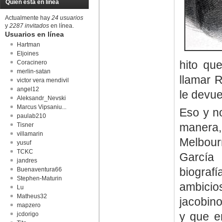
Quién está en línea
Actualmente hay
24 usuarios
y
2287 invitados
en línea.
Usuarios en línea
Hartman
Eljoines
hito qu
Coracinero
merlin-satan
llamar 
victor vera mendivil
angel12
le devue
Aleksandr_Nevski
Marcus Vipsaniu...
Eso y n
paulab210
manera, 
Tisner
villamarin
Melbour
yusuf
TCKC
García
jandres
biograf
Buenaventura66
Stephen-Maturin
ambicio
Lu
Matheus32
jacobin
mapzero
y que em
jcdorigo