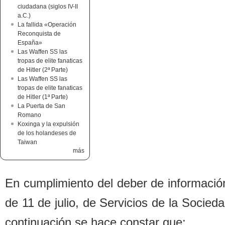
ciudadana (siglos IV-II
a.C.)
La fallida «Operación
Reconquista de
España»
Las Waffen SS las
tropas de elite fanaticas
de Hitler (2ª Parte)
Las Waffen SS las
tropas de elite fanaticas
de Hitler (1ª Parte)
La Puerta de San
Romano
Koxinga y la expulsión
de los holandeses de
Taiwan
más
En cumplimiento del de
b
er de informació
de 11 de julio, de Servicios de la Socied
continuación se hace constar que: