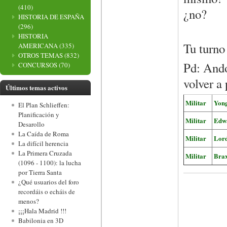
(410)
¿no?
HISTORIA DE ESPAÑA
(296)
HISTORIA
Tu turno
AMERICANA
(335)
OTROS TEMAS
(832)
Pd: Ando
CONCURSOS
(70)
volver a
Últimos temas activos
Militar
Yon
El Plan Schlieffen:
Planificación y
Militar
Edw
Desarollo
La Caída de Roma
Militar
Lor
La difícil herencia
La Primera Cruzada
Militar
Bra
(1096 - 1100): la lucha
por Tierra Santa
¿Qué usuarios del foro
recordáis o echáis de
menos?
¡¡¡Hala Madrid !!!
Babilonia en 3D