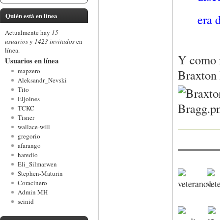
Quién está en línea
era 
Actualmente hay
15
usuarios
y
1423 invitados
en
línea.
Y como n
Usuarios en línea
mapzero
Braxton
Aleksandr_Nevski
Tito
Eljoines
TCKC
Tisner
wallace-will
gregorio
afarango
haredio
Eli_Silmarwen
Stephen-Maturin
Coracinero
Admin MH
seinid