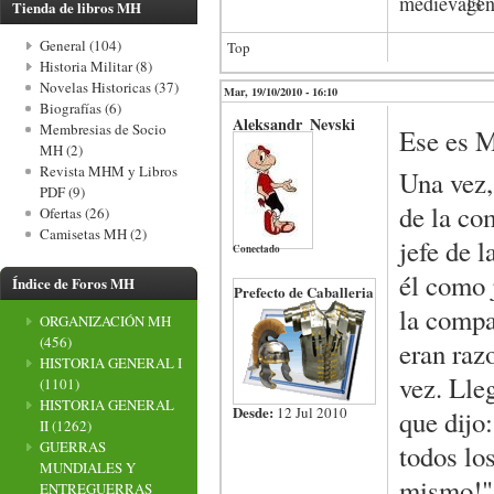
Tienda de libros MH
General (104)
Top
Historia Militar (8)
Novelas Historicas (37)
Mar, 19/10/2010 - 16:10
Biografías (6)
Aleksandr_Nevski
Membresias de Socio
Ese es M
MH (2)
Revista MHM y Libros
Una vez,
PDF (9)
de la co
Ofertas (26)
Camisetas MH (2)
jefe de 
Conectado
él como 
Índice de Foros MH
Prefecto de Caballeria
la compa
ORGANIZACIÓN MH
(456)
eran raz
HISTORIA GENERAL I
vez. Lleg
(1101)
HISTORIA GENERAL
Desde:
12 Jul 2010
que dijo
II
(1262)
GUERRAS
todos los
MUNDIALES Y
mismo!".
ENTREGUERRAS