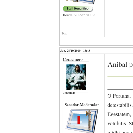
Desde:
20 Sep 2009
Top
Jue, 28/10/2010 - 15:43
Coracinero
Anibal p
Conectado
O Fortuna, 
detestabili
Senador-Moderador
Egestatem, 
volubilis. 
midhi quo q