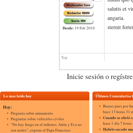
salutis et v
angaria. Ha
sternit for
Desde:
19 Feb 2010
Top
Inicie sesión o regístr
Lo mas leido hoy
Últimos Comentarios
Bueno pues por fi
Hoy:
hace 13 horas 31 
Pregunta sobre armamento
Cuando se abrió e
Preguntas sobre vehiculos civiles
hace 1 día 7 horas
“No hay fuego en el infierno; Adán y Eva no
Habéis sacado una
son reales”, expone el Papa Francisco