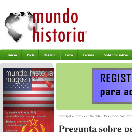
Inicio
Web
Revista
Foro
Tienda
Sobre nosotros
Principal
»
Foros
»
CONCURSOS
»
Concursos resp
Pregunta sobre pe