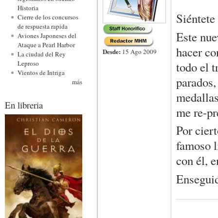
Historia
Siéntete 
Cierre de los concursos
de respuesta rapida
Este nu
Aviones Japoneses del
Ataque a Pearl Harbor
hacer co
Desde:
15 Ago 2009
La ciudad del Rey
todo el 
Leproso
Vientos de Intriga
parados, 
más
medallas
En libreria
me re-pre
Por cier
famoso li
con él, e
Enseguid