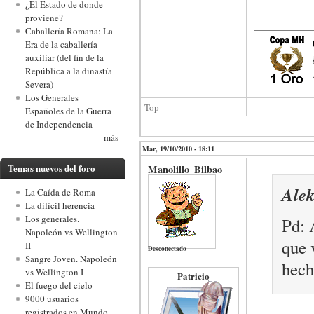
¿El Estado de donde
proviene?
Caballería Romana: La
Era de la caballería
auxiliar (del fin de la
República a la dinastía
Severa)
Los Generales
Top
Españoles de la Guerra
de Independencia
más
Mar, 19/10/2010 - 18:11
Temas nuevos del foro
Manolillo_Bilbao
Alek
La Caída de Roma
La difícil herencia
Los generales.
Pd: 
Napoleón vs Wellington
que 
II
Desconectado
Sangre Joven. Napoleón
hech
vs Wellington I
Patricio
El fuego del cielo
9000 usuarios
registrados en Mundo