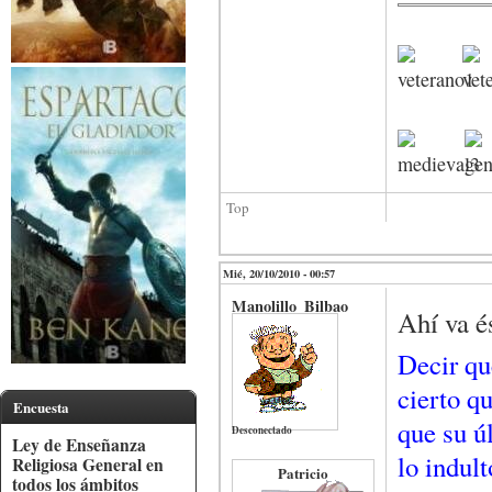
Top
Mié, 20/10/2010 - 00:57
Manolillo_Bilbao
Ahí va é
Decir que
cierto q
Encuesta
que su ú
Desconectado
Ley de Enseñanza
lo indul
Religiosa General en
Patricio
todos los ámbitos