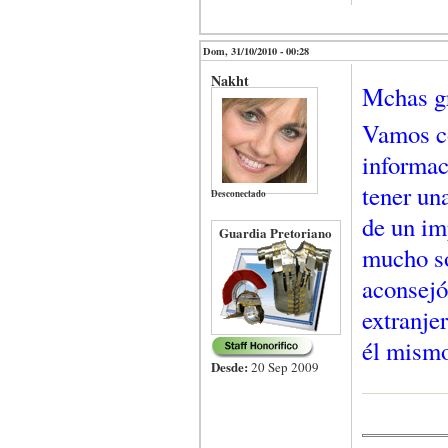
Dom, 31/10/2010 - 00:28
Nakht
Mchas gr
Vamos co
informac
tener un
Desconectado
de un im
Guardia Pretoriano
mucho so
aconsejó
extranje
él mismo
Desde:
20 Sep 2009