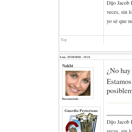
Dijo Jacob 
veces, sin l
yo sé que no
Top
Lun, 25/10/2010 - 15:11
Nakht
¿No hay 
Estamos 
posiblem
Desconectado
Guardia Pretoriano
Dijo Jacob 
veces, sin l