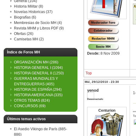
General (104)
Historia Militar (8)
Novelas Historicas (37)
Biografías (6)
Membresias de Socio MH (4)
Revista MHM y Libros PDF (9)
Ofertas (26)
Camisetas MH (2)
Índice de Foros MH
Desde:
8 Nov 2009
ORGANIZACIÓN MH
(286)
HISTORIA GENERAL I
(1094)
HISTORIA GENERAL II
(1250)
Top
GUERRAS MUNDIALES Y
Mié, 29/12/2010 - 23:30
ENTREGUERRAS
(405)
HISTORIA DE ESPAÑA
(294)
yenod
1-
HISTORIA AMERICANA
(335)
Desconectado
OTROS TEMAS
(824)
CONCURSOS
(69)
Centurion
To
Últimos temas activos
El Asedio Vikingo de París (885-
886)