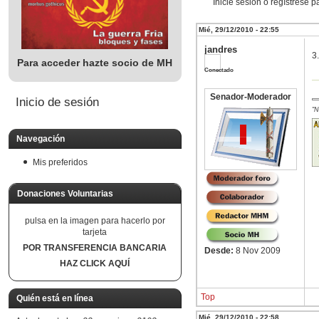
Inicie sesión o regístrese 
Mié, 29/12/2010 - 22:55
jandres
3
Para acceder hazte socio de MH
Conectado
Senador-Moderador
Inicio de sesión
"N
Navegación
Mis preferidos
Donaciones Voluntarias
pulsa en la imagen para hacerlo por
tarjeta
POR TRANSFERENCIA BANCARIA
Desde:
8 Nov 2009
HAZ CLICK AQUÍ
Top
Quién está en línea
Mié, 29/12/2010 - 22:58