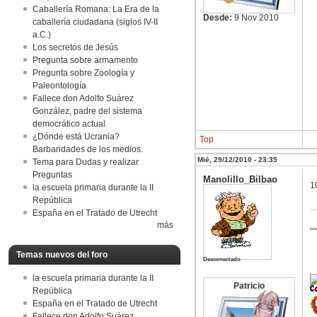
Caballería Romana: La Era de la
Desde:
9 Nov 2010
caballería ciudadana (siglos IV-II
a.C.)
Los secretos de Jesús
Pregunta sobre armamento
Pregunta sobre Zoología y
Paleontología
Fallece don Adolfo Suárez
González, padre del sistema
democrático actual
¿Dónde está Ucrania?
Top
Barbaridades de los medios.
Mié, 29/12/2010 - 23:35
Tema para Dudas y realizar
Preguntas
Manolillo_Bilbao
1
la escuela primaria durante la II
República
España en el Tratado de Utrecht
más
Temas nuevos del foro
Desconectado
la escuela primaria durante la II
Patricio
República
España en el Tratado de Utrecht
Fallece don Adolfo Suárez