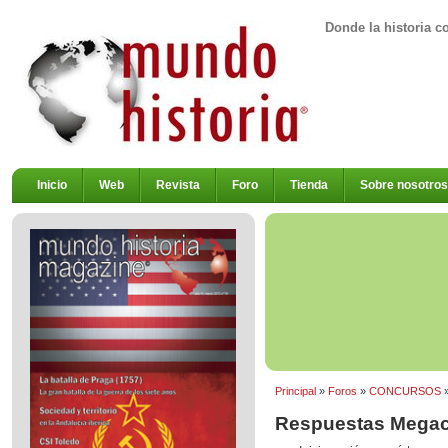
Donde la historia c
Inicio
Web
Revista
Foro
Tienda
Sobre nosotros
Principal
»
Foros
»
CONCURSOS
Respuestas Megaco