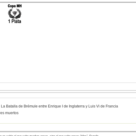
. La Batalla de Brémule entre Enrique I de Inglaterra y Luis Vi de Francia
res muertos
o es sabio el que sabe muchas cosas, sino el que sabe cosas útiles". Esquilo