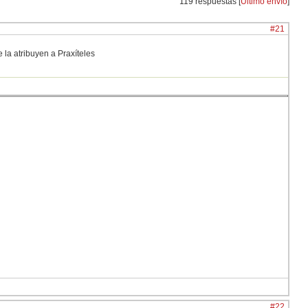
119 respuestas [
Último envío
]
#21
la atribuyen a Praxíteles
#22