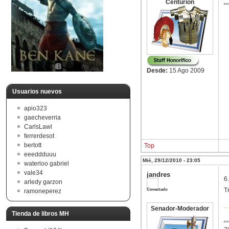
Centurion
Desde:
15 Ago 2009
Usuarios nuevos
apio323
gaecheverria
CarlsLawl
ferrerdesot
bertott
Top
eeeddduuu
Mié, 29/12/2010 - 23:05
waterloo gabriel
vale34
jandres
6
arledy garzon
Conectado
T
ramoneperez
Senador-Moderador
Tienda de libros MH
"N