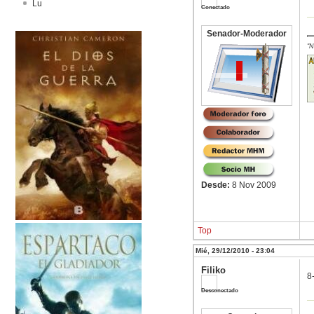
Lu
Conectado
Senador-Moderador
"N
Desde:
8 Nov 2009
Top
Mié, 29/12/2010 - 23:04
Filiko
8-
Desconectado