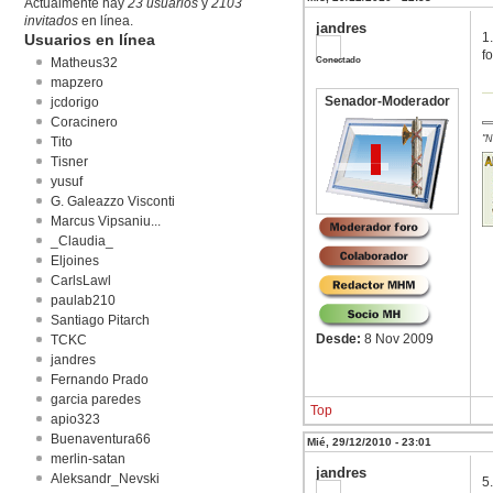
Actualmente hay
23 usuarios
y
2103
invitados
en línea.
jandres
1
Usuarios en línea
f
Conectado
Matheus32
mapzero
Senador-Moderador
jcdorigo
Coracinero
"N
Tito
Tisner
yusuf
G. Galeazzo Visconti
Marcus Vipsaniu...
_Claudia_
Eljoines
CarlsLawl
paulab210
Santiago Pitarch
Desde:
8 Nov 2009
TCKC
jandres
Fernando Prado
garcia paredes
Top
apio323
Buenaventura66
Mié, 29/12/2010 - 23:01
merlin-satan
jandres
Aleksandr_Nevski
5