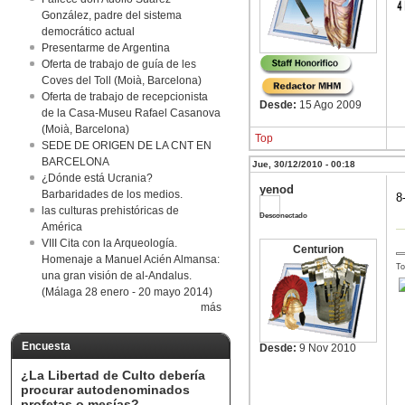
González, padre del sistema
democrático actual
Presentarme de Argentina
Oferta de trabajo de guía de les
Coves del Toll (Moià, Barcelona)
Oferta de trabajo de recepcionista
Desde:
15 Ago 2009
de la Casa-Museu Rafael Casanova
(Moià, Barcelona)
Top
SEDE DE ORIGEN DE LA CNT EN
BARCELONA
Jue, 30/12/2010 - 00:18
¿Dónde está Ucrania?
yenod
Barbaridades de los medios.
8
las culturas prehistóricas de
Desconectado
América
VIII Cita con la Arqueología.
Centurion
Homenaje a Manuel Acién Almansa:
To
una gran visión de al-Andalus.
(Málaga 28 enero - 20 mayo 2014)
más
Encuesta
Desde:
9 Nov 2010
¿La Libertad de Culto debería
procurar autodenominados
profetas o mesías?