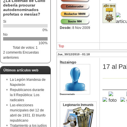
¿La Libertad de Culto
debería procurar
autodenominados
profetas o mesías?
Si
Desde:
8 Nov 2009
0%
No
100%
Top
Total de votos: 1
2 comments
Encuestas
Jue, 30/12/2010 - 01:18
anteriores
Ituzaingo
17 al P
Últimos artículos web
La Legión Irlandesa de
Napoleón
Republicanos durante
Desconectado
la II República: Los
radicales
Legionario Inmunis
Las elecciones
municipales del 12 de
abril de 1931. El triunfo
republicano
Tratamiento a los judíos