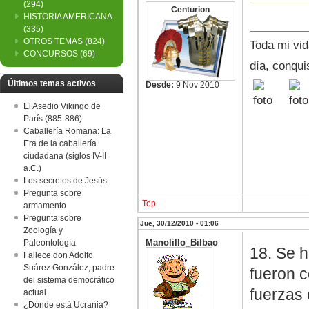
(294)
Centurion
HISTORIA AMERICANA
(335)
OTROS TEMAS
(824)
Toda mi vid
CONCURSOS
(69)
día, conqui
Últimos temas activos
Desde:
9 Nov 2010
El Asedio Vikingo de
París (885-886)
Caballería Romana: La
Era de la caballería
ciudadana (siglos IV-II
a.C.)
Los secretos de Jesús
Pregunta sobre
Top
armamento
Pregunta sobre
Jue, 30/12/2010 - 01:06
Zoología y
Manolillo_Bilbao
Paleontología
18. Se h
Fallece don Adolfo
Suárez González, padre
fueron c
del sistema democrático
fuerzas
actual
¿Dónde está Ucrania?