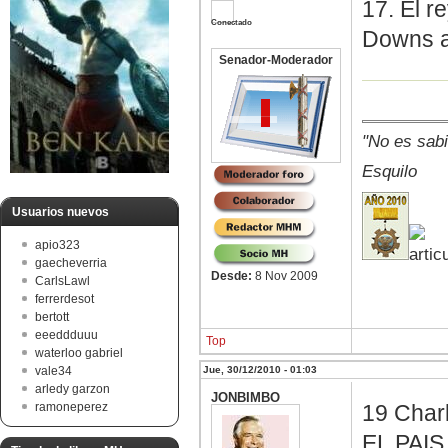
17. El 
Conectado
Downs a
Senador-Moderador
"No es sabi
Esquilo
Usuarios nuevos
apio323
gaecheverria
Desde:
8 Nov 2009
CarlsLawl
ferrerdesot
bertott
eeeddduuu
Top
waterloo gabriel
Jue, 30/12/2010 - 01:03
vale34
arledy garzon
JONBIMBO
19 Char
ramoneperez
EL PAI