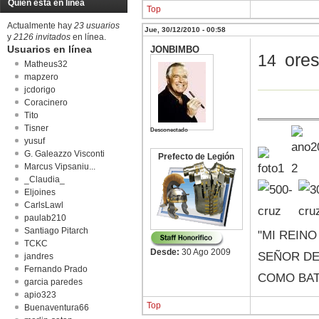
Quién está en línea
Top
Actualmente hay
23 usuarios
Jue, 30/12/2010 - 00:58
y
2126 invitados
en línea.
Usuarios en línea
JONBIMBO
ores
14
Matheus32
mapzero
jcdorigo
Coracinero
Tito
Tisner
Desconectado
yusuf
G. Galeazzo Visconti
Prefecto de Legión
Marcus Vipsaniu...
_Claudia_
Eljoines
CarlsLawl
paulab210
Santiago Pitarch
"MI REIN
TCKC
Desde:
30 Ago 2009
SEÑOR DE 
jandres
Fernando Prado
COMO BAT
garcia paredes
apio323
Top
Buenaventura66