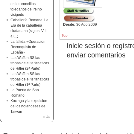
en los concilios
toledanos del reino
visigodo
Caballería Romana: La
Desde:
30 Ago 2009
Era de la caballería
ciudadana (siglos IV-II
Top
a.C.)
La fallida «Operación
Inicie sesión o regíst
Reconquista de
España»
enviar comentarios
Las Waffen SS las
tropas de elite fanaticas
de Hitler (2ª Parte)
Las Waffen SS las
tropas de elite fanaticas
de Hitler (1ª Parte)
La Puerta de San
Romano
Koxinga y la expulsión
de los holandeses de
Taiwan
más