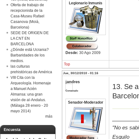
Legionario Inmunis
Oferta de trabajo de
recepcionista de la
Casa-Museu Rafael
Casanova (Moià,
Barcelona)
SEDE DE ORIGEN DE
LA CNT EN
BARCELONA
¿Dónde está Ucrania?
Desde:
30 Ago 2009
Barbaridades de los
medios.
Top
las culturas
prehistóricas de América
Jue, 30/12/2010 - 01:16
VIII Cita con la
jandres
Arqueología. Homenaje
13. Se a
a Manuel Acién
Conectado
Barcelon
Almansa: una gran
visión de al-Andalus.
Senador-Moderador
(Málaga 28 enero - 20
mayo 2014)
más
"No es sabi
Encuesta
Esquilo