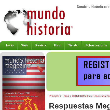
Donde la historia cob
Inicio
Web
Revista
Foro
Tienda
Sobre nosotros
Principal
»
Foros
»
CONCURSOS
»
Concursos por
Respuestas Meg