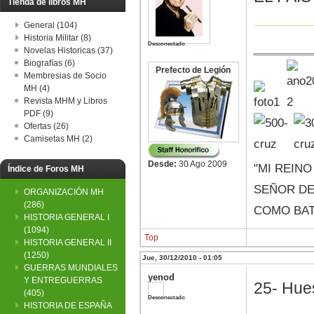
Tienda de libros MH
General (104)
Historia Militar (8)
Desconectado
Novelas Historicas (37)
Biografías (6)
Prefecto de Legión
Membresias de Socio
MH (4)
Revista MHM y Libros
PDF (9)
Ofertas (26)
Camisetas MH (2)
Desde:
30 Ago 2009
"MI REIN
Índice de Foros MH
SEÑOR DE 
ORGANIZACIÓN MH
(286)
COMO BAT
HISTORIA GENERAL I
(1094)
Top
HISTORIA GENERAL II
(1250)
Jue, 30/12/2010 - 01:05
GUERRAS MUNDIALES
yenod
Y ENTREGUERRAS
25- Hue
(405)
Desconectado
HISTORIA DE ESPAÑA