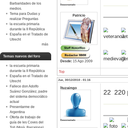
Barbaridades de los
Desconectado
medios.
Tema para Dudas y
Patricio
realizar Preguntas
la escuela primaria
durante la II República
España en el Tratado de
Utrecht
más
Temas nuevos del foro
Desde:
15 Ago 2009
la escuela primaria
durante la II República
Top
España en el Tratado de
Jue, 30/12/2010 - 01:16
Utrecht
Fallece don Adolfo
Ituzaingo
22 220 
Suárez González, padre
del sistema democrático
actual
Presentarme de
Argentina
Oferta de trabajo de
Desconectado
guía de les Coves del
Toll (Moià, Barcelona)