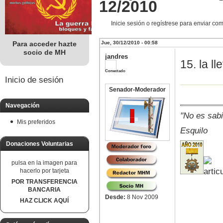
12/2010
Inicie sesión o regístrese para enviar co
Para acceder hazte
Jue, 30/12/2010 - 00:58
socio de MH
jandres
15. la l
Conectado
Inicio de sesión
Senador-Moderador
Navegación
"No es sabi
Mis preferidos
Esquilo
Donaciones Voluntarias
pulsa en la imagen para
hacerlo por tarjeta
POR TRANSFERENCIA
BANCARIA
Desde:
8 Nov 2009
HAZ CLICK AQUÍ