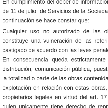
En cumplimiento del de
b
er de informació
de 11 de julio, de Servicios de la Socied
continuación se hace constar que:
Cualquier uso no autorizado de las o
constituye una vulneración de las refe
castigado de acuerdo con las leyes penal
En consecuencia queda estrictamente 
distri
b
ución, comunicación pú
b
lica, pues
la totalidad o parte de las o
b
ras contenida
explotación en relación con estas o
b
ras,
propietarios legales
en virtud del art. 1
quien unicamente tiene derecho de repr