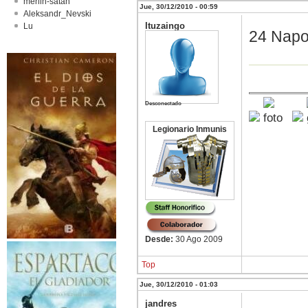
merlin-satan
Jue, 30/12/2010 - 00:59
Aleksandr_Nevski
Ituzaingo
Lu
24 Napol
Desconectado
Legionario Inmunis
Desde:
30 Ago 2009
Top
Jue, 30/12/2010 - 01:03
jandres