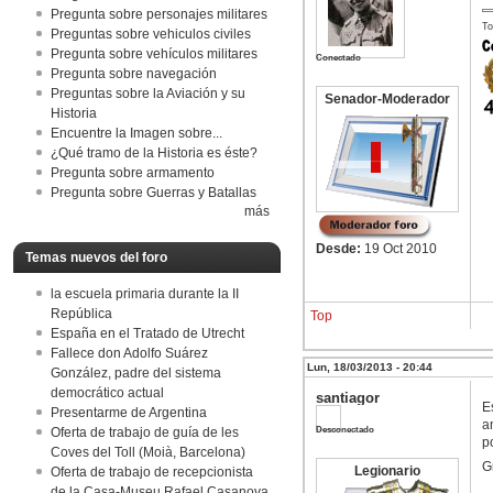
Pregunta sobre personajes militares
To
Preguntas sobre vehiculos civiles
Pregunta sobre vehículos militares
Conectado
Pregunta sobre navegación
Preguntas sobre la Aviación y su
Senador-Moderador
Historia
Encuentre la Imagen sobre...
¿Qué tramo de la Historia es éste?
Pregunta sobre armamento
Pregunta sobre Guerras y Batallas
más
Desde:
19 Oct 2010
Temas nuevos del foro
la escuela primaria durante la II
República
Top
España en el Tratado de Utrecht
Fallece don Adolfo Suárez
Lun, 18/03/2013 - 20:44
González, padre del sistema
democrático actual
santiagor
E
Presentarme de Argentina
a
Desconectado
Oferta de trabajo de guía de les
p
Coves del Toll (Moià, Barcelona)
G
Legionario
Oferta de trabajo de recepcionista
de la Casa-Museu Rafael Casanova