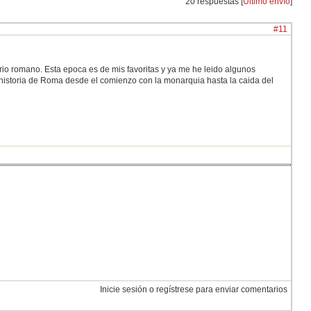
20 respuestas [
Último envío
]
#11
io romano. Esta epoca es de mis favoritas y ya me he leido algunos
a historia de Roma desde el comienzo con la monarquia hasta la caida del
Inicie sesión o regístrese para enviar comentarios