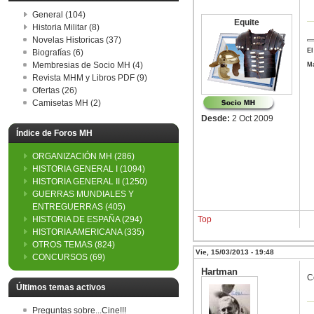
General (104)
Equite
Historia Militar (8)
Novelas Historicas (37)
El
Biografías (6)
Membresias de Socio MH (4)
Ma
Revista MHM y Libros PDF (9)
Ofertas (26)
Camisetas MH (2)
Desde:
2 Oct 2009
Índice de Foros MH
ORGANIZACIÓN MH
(286)
HISTORIA GENERAL I
(1094)
HISTORIA GENERAL II
(1250)
GUERRAS MUNDIALES Y
ENTREGUERRAS
(405)
HISTORIA DE ESPAÑA
(294)
Top
HISTORIA AMERICANA
(335)
OTROS TEMAS
(824)
Vie, 15/03/2013 - 19:48
CONCURSOS
(69)
Hartman
C
Últimos temas activos
Preguntas sobre...Cine!!!