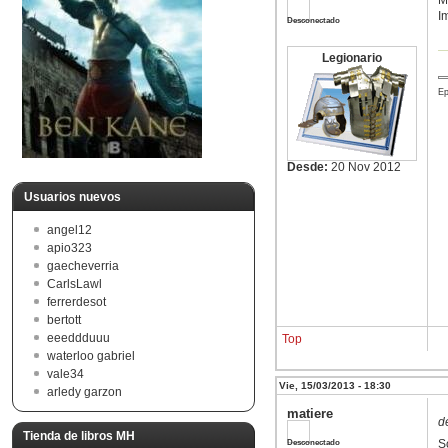
M
I
Desconectado
Legionario
Ep
Desde:
20 Nov 2012
Usuarios nuevos
angel12
apio323
gaecheverria
CarlsLawl
ferrerdesot
bertott
eeeddduuu
Top
waterloo gabriel
vale34
Vie, 15/03/2013 - 18:30
arledy garzon
matiere
d
Tienda de libros MH
Desconectado
S