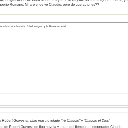
uchas gracias, el de Indro Montanelli ya me lo lei y fue un libro muy interesante, y
mperio Romano. Mirare el de yo Claudio, pero de que autor es??
oca historica favorita: Edad antigua, y la Rusia imperial.
e Robert Graves en plan mas novelado "Yo Claudio" y "Claudio el Dios"
on de Robert Graves son tipo novela y tratan del tiempo del emperador Claudio.