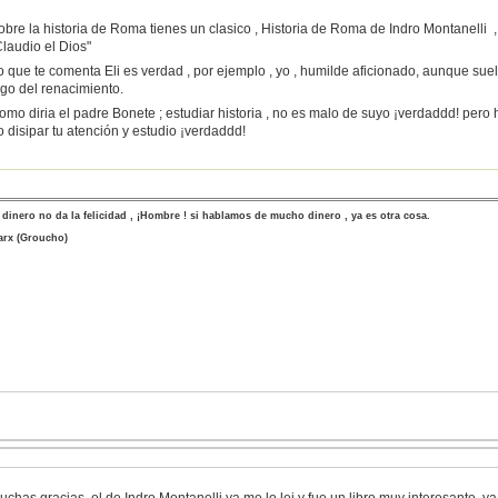
obre la historia de Roma tienes un clasico , Historia de Roma de Indro Montanelli 
Claudio el Dios"
o que te comenta Eli es verdad , por ejemplo , yo , humilde aficionado, aunque suelo
lgo del renacimiento.
omo diria el padre Bonete ; estudiar historia , no es malo de suyo ¡verdaddd! pero 
o disipar tu atención y estudio ¡verdaddd!
 dinero no da la felicidad , ¡Hombre ! si hablamos de mucho dinero , ya es otra cosa.
rx (Groucho)