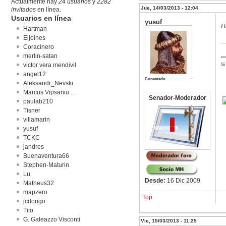
Actualmente hay
24 usuarios
y
2282
Jue, 14/03/2013 - 12:04
invitados
en línea.
Usuarios en línea
yusuf
H
Hartman
Eljoines
Coracinero
merlin-satan
victor vera mendivil
Si
angel12
Conectado
Aleksandr_Nevski
Marcus Vipsaniu...
Senador-Moderador
paulab210
Tisner
villamarin
yusuf
TCKC
jandres
Buenaventura66
Stephen-Maturin
Lu
Desde:
16 Dic 2009
Matheus32
mapzero
Top
jcdorigo
Tito
G. Galeazzo Visconti
Vie, 15/03/2013 - 11:25