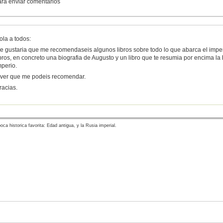
para enviar comentarios
ola a todos:
e gustaria que me recomendaseis algunos libros sobre todo lo que abarca el imper
ibros, en concreto una biografia de Augusto y un libro que te resumia por encima l
mperio.
 ver que me podeis recomendar.
racias.
oca historica favorita: Edad antigua, y la Rusia imperial.