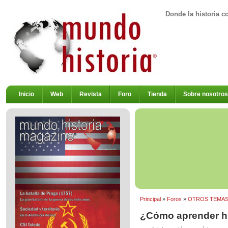
Donde la historia c
Inicio
Web
Revista
Foro
Tienda
Sobre nosotros
Principal
»
Foros
»
OTROS TEMA
¿Cómo aprender hi