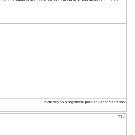
a que te resumia la historia desde la creacion de Roma hasta la caida del
Inicie sesión o regístrese para enviar comentarios
#15