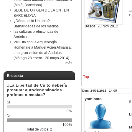
(Moià, Barcelona)
SEDE DE ORIGEN DE LA CNT EN
BARCELONA
Ep
¿Dónde está Ucrania?
Barbaridades de los medios.
Desde:
20 Nov 2012
las culturas prehistóricas de
América
VIII Cita con la Arqueología.
Homenaje a Manuel Acién Almansa:
una gran visión de al-Andalus.
(Málaga 28 enero - 20 mayo 2014)
más
Encuesta
Top
¿La Libertad de Culto debería
procurar autodenominados
Dom, 24/03/2013 - 14:05
profetas o mesías?
yomismo
¡
Si
0%
E
No
100%
M
Total de votos: 2