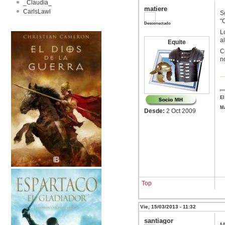
_Claudia_
matiere
CarlsLawl
S
"
Desconectado
L
a
Equite
C
n
El
Ma
Desde:
2 Oct 2009
Top
Vie, 15/03/2013 - 11:32
santiagor