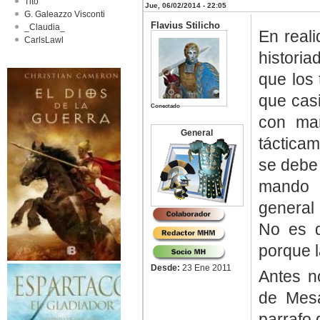
Tito
Jue, 06/02/2014 - 22:05
G. Galeazzo Visconti
Flavius Stilicho
_Claudia_
En real
CarlsLawl
historia
que los 
que cas
Conectado
con ma
General
táctica
se debe 
mando 
general 
No es 
porque l
Desde:
23 Ene 2011
Antes n
de Mesa
parrafo 