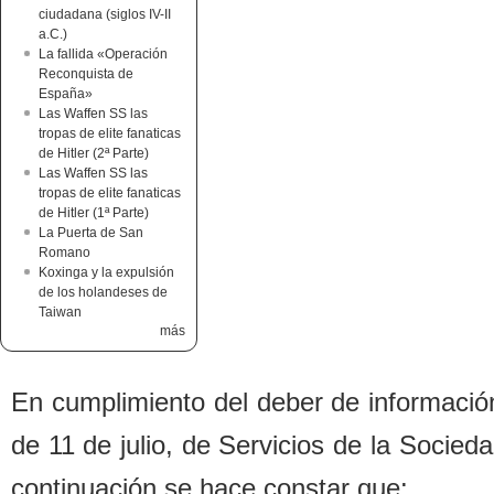
ciudadana (siglos IV-II
a.C.)
La fallida «Operación
Reconquista de
España»
Las Waffen SS las
tropas de elite fanaticas
de Hitler (2ª Parte)
Las Waffen SS las
tropas de elite fanaticas
de Hitler (1ª Parte)
La Puerta de San
Romano
Koxinga y la expulsión
de los holandeses de
Taiwan
más
En cumplimiento del de
b
er de informació
de 11 de julio, de Servicios de la Socied
continuación se hace constar que: