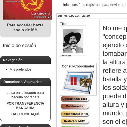
Inicie sesión o regístrese para enviar co
Jue, 06/02/2014 - 21:40
Tito
Para acceder hazte
No me q
socio de MH
"concepc
ejército
Inicio de sesión
tomaban 
Conectado
Navegación
la altur
Consul-Coordinador
refiere 
Mis preferidos
batalla 
Donaciones Voluntarias
los sol
pulsa en la imagen para
puede d
hacerlo por tarjeta
altura y
POR TRANSFERENCIA
BANCARIA
mundo, 
HAZ CLICK AQUÍ
son el e