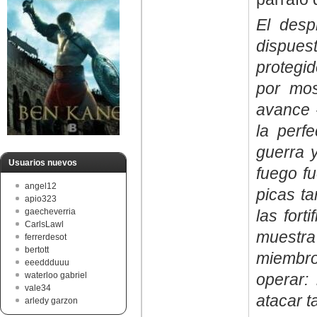
El despl
dispuest
protegid
por mos
avance -
la perf
guerra 
Usuarios nuevos
fuego fu
angel12
picas ta
apio323
las fort
gaecheverria
CarlsLawl
muestra
ferrerdesot
bertott
miembros
eeeddduuu
operar: 
waterloo gabriel
vale34
atacar t
arledy garzon