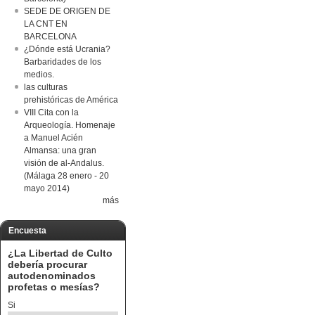
SEDE DE ORIGEN DE
LA CNT EN
BARCELONA
¿Dónde está Ucrania?
Barbaridades de los
medios.
las culturas
prehistóricas de América
VIII Cita con la
Arqueología. Homenaje
a Manuel Acién
Almansa: una gran
visión de al-Andalus.
(Málaga 28 enero - 20
mayo 2014)
más
Encuesta
¿La Libertad de Culto
debería procurar
autodenominados
profetas o mesías?
Si