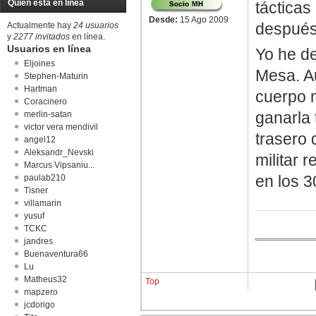
Quién está en línea
tácticas
Desde:
15 Ago 2009
después,
Actualmente hay
24 usuarios
y
2277 invitados
en línea.
Usuarios en línea
Yo he d
Eljoines
Mesa. Au
Stephen-Maturin
Hartman
cuerpo m
Coracinero
ganarla 
merlin-satan
victor vera mendivil
trasero 
angel12
Aleksandr_Nevski
militar 
Marcus Vipsaniu...
en los 3
paulab210
Tisner
villamarin
yusuf
TCKC
jandres
Buenaventura66
Lu
Matheus32
Top
mapzero
jcdorigo