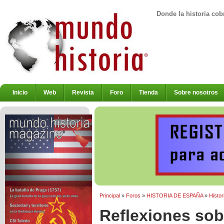
Donde la historia cob
Inicio
Web
Revista
Foro
Tienda
Sobre nosotros
Principal
»
Foros
»
HISTORIA DE ESPAÑA
»
Histor
Reflexiones sob