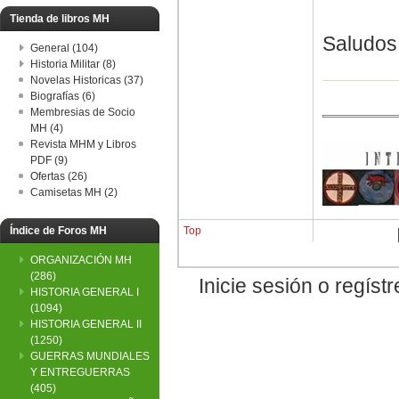
Tienda de libros MH
Saludos
General (104)
Historia Militar (8)
Novelas Historicas (37)
Biografías (6)
Membresias de Socio
MH (4)
Revista MHM y Libros
PDF (9)
Ofertas (26)
Camisetas MH (2)
Índice de Foros MH
Top
ORGANIZACIÓN MH
(286)
Inicie sesión o regís
HISTORIA GENERAL I
(1094)
HISTORIA GENERAL II
(1250)
GUERRAS MUNDIALES
Y ENTREGUERRAS
(405)