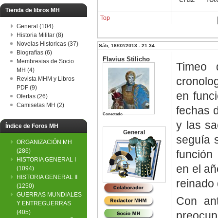
Tienda de libros MH
Top
General (104)
Historia Militar (8)
Novelas Historicas (37)
Sáb, 16/02/2013 - 21:34
Biografías (6)
Flavius Stilicho
Membresias de Socio
Timeo 
MH (4)
cronolo
Revista MHM y Libros
PDF (9)
en func
Ofertas (26)
Camisetas MH (2)
fechas d
Conectado
y las s
Índice de Foros MH
General
seguía 
ORGANIZACIÓN MH
(286)
función
HISTORIA GENERAL I
en el añ
(1094)
HISTORIA GENERAL II
reinado 
(1250)
GUERRAS MUNDIALES
Con ant
Y ENTREGUERRAS
(405)
preocup