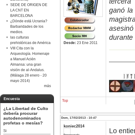
tercera
SEDE DE ORIGEN DE
ganó la 
LA CNT EN
BARCELONA
magistr
¿Dónde está Ucrania?
asesinó 
Barbaridades de los
medios.
durante 
las culturas
Desde:
23 Ene 2011
prehistóricas de América
VIII Cita con la
Arqueología. Homenaje
a Manuel Acién
Almansa: una gran
visión de al-Andalus.
(Málaga 28 enero - 20
mayo 2014)
más
Encuesta
Top
¿La Libertad de Culto
debería procurar
autodenominados
Dom, 17/02/2013 - 10:47
profetas o mesías?
koniec2014
Lo entie
Si
Desconectado