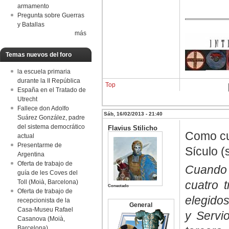
armamento
Pregunta sobre Guerras
y Batallas
más
Temas nuevos del foro
la escuela primaria
durante la II República
Top
España en el Tratado de
Utrecht
Fallece don Adolfo
Sáb, 16/02/2013 - 21:40
Suárez González, padre
del sistema democrático
Flavius Stilicho
Como cu
actual
Presentarme de
Sículo (
Argentina
Oferta de trabajo de
Cuando 
guía de les Coves del
cuatro t
Toll (Moià, Barcelona)
Conectado
Oferta de trabajo de
elegidos
recepcionista de la
General
Casa-Museu Rafael
y Servio
Casanova (Moià,
Barcelona)