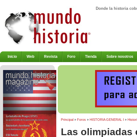
Donde la historia cob
Inicio
Web
Revista
Foro
Tienda
Sobre nosotros
Principal
»
Foros
»
HISTORIA GENERAL I
»
Histor
Las olimpiadas