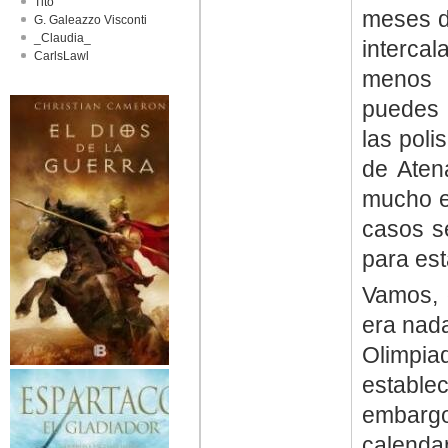
Tito
meses d
G. Galeazzo Visconti
_Claudia_
interc
CarlsLawl
menos p
puedes i
las poli
de Atena
mucho e
casos s
para est
Vamos, 
era nada
Olimpia
estable
embarg
calenda