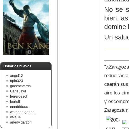
No se s
bien, as
domine 
Un salu
"¿Zaragoza 
Usuarios nuevos
reducirán a
angel12
apio323
caerán sus 
gaecheverria
CarlsLawl
aire los ci
ferrerdesot
y escombro
bertott
eeeddduuu
Zaragoza nu
waterloo gabriel
vale34
arledy garzon