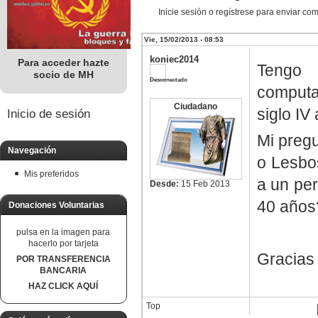
Inicie sesión o regístrese para enviar co
Vie, 15/02/2013 - 08:53
koniec2014
Para acceder hazte
Tengo 
socio de MH
Desconectado
computa
Ciudadano
siglo IV
Inicio de sesión
Mi preg
Navegación
o Lesbos
Mis preferidos
a un per
Desde:
15 Feb 2013
40 años
Donaciones Voluntarias
pulsa en la imagen para
hacerlo por tarjeta
Gracias
POR TRANSFERENCIA
BANCARIA
HAZ CLICK AQUÍ
Top