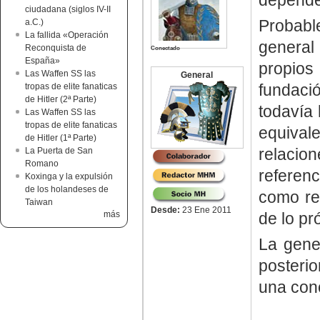
depende
ciudadana (siglos IV-II
Probabl
a.C.)
La fallida «Operación
general
Reconquista de
Conectado
España»
propio
Las Waffen SS las
General
fundaci
tropas de elite fanaticas
de Hitler (2ª Parte)
todavía 
Las Waffen SS las
tropas de elite fanaticas
equivale
de Hitler (1ª Parte)
relaci
La Puerta de San
Romano
referen
Koxinga y la expulsión
de los holandeses de
como re
Taiwan
Desde:
23 Ene 2011
más
de lo pr
La gene
posterio
una con