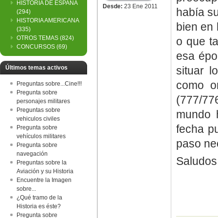
HISTORIA DE ESPAÑA
Desde:
23 Ene 2011
había su
(294)
HISTORIA AMERICANA
bien en 
(335)
OTROS TEMAS
(824)
o que ta
CONCURSOS
(69)
esa épo
situar 
Últimos temas activos
como or
Preguntas sobre...Cine!!!
Pregunta sobre
(777/77
personajes militares
Preguntas sobre
mundo h
vehiculos civiles
fecha p
Pregunta sobre
vehículos militares
paso nec
Pregunta sobre
navegación
Saludos
Preguntas sobre la
Aviación y su Historia
Encuentre la Imagen
sobre...
¿Qué tramo de la
Historia es éste?
Pregunta sobre