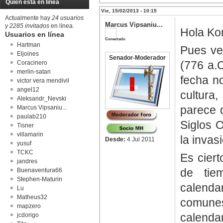
Quién está en línea
Vie, 15/02/2013 - 10:15
Actualmente hay
24 usuarios
Marcus Vipsaniu...
y
2285 invitados
en línea.
Hola Ko
Usuarios en línea
Conectado
Hartman
Pues ve
Eljoines
Senador-Moderador
(776 a.C
Coracinero
merlin-satan
fecha no
victor vera mendivil
angel12
cultura
Aleksandr_Nevski
parece q
Marcus Vipsaniu...
paulab210
Siglos O
Tisner
villamarin
la invas
Desde:
4 Jul 2011
yusuf
TCKC
Es cier
jandres
de tie
Buenaventura66
Stephen-Maturin
calenda
Lu
Matheus32
comune
mapzero
calenda
jcdorigo