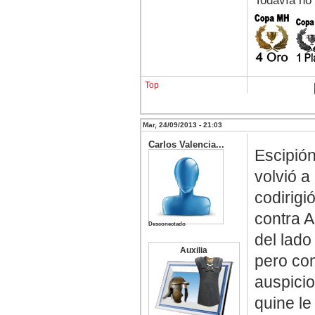
Todavía no
Top
Mar, 24/09/2013 - 21:03
Carlos Valencia...
Escipión
volvió a
codirigi
contra 
Desconectado
del lad
Auxilia
pero com
auspicio
quine le