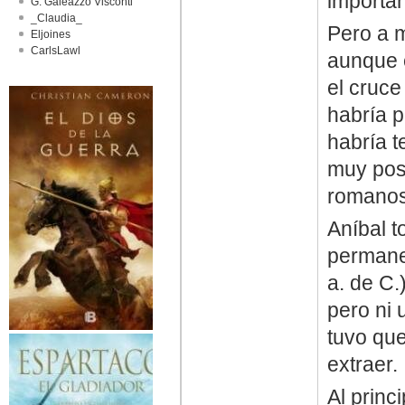
importan
G. Galeazzo Visconti
_Claudia_
Pero a 
Eljoines
CarlsLawl
aunque e
el cruce
habría p
habría t
muy pos
romanos
Aníbal 
permanec
a. de C.
pero ni
tuvo que
extraer.
Al princ