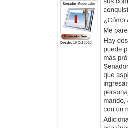
sus conf
Senador-Moderador
conquist
¿Cómo a
Me parec
Hay dos 
Desde:
19 Oct 2010
puede p
más próx
Senador.
que aspi
ingresar
personaj
mando, a
con un m
Adiciona
esa époc