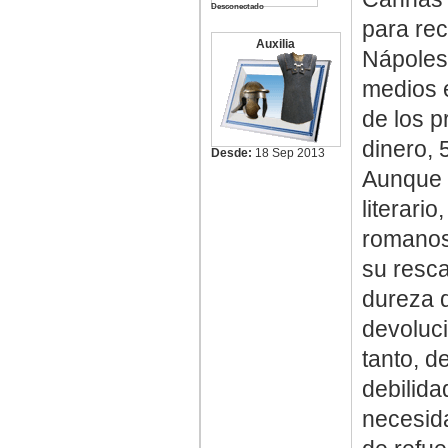
Desconectado
para rec
Auxilia
Nápoles
medios e
de los p
dinero, 
Desde:
18 Sep 2013
Aunque t
literari
romanos
su resca
dureza d
devoluci
tanto, d
debilida
necesida