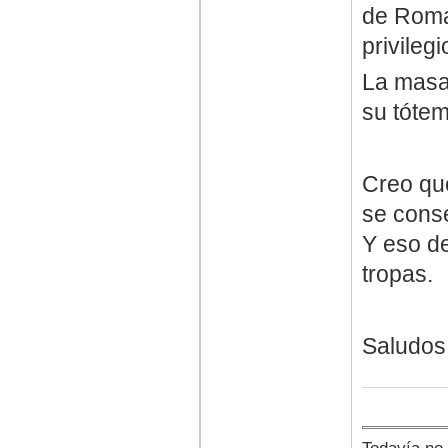
de Roma
privileg
La masa 
su tóte
Creo qu
se cons
Y eso de
tropas.
Saludos