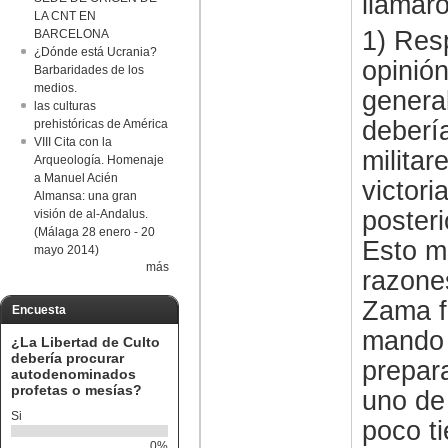
llamaro
LA CNT EN
1) Res
BARCELONA
¿Dónde está Ucrania?
opinió
Barbaridades de los
medios.
genera
las culturas
debería
prehistóricas de América
VIII Cita con la
milita
Arqueología. Homenaje
a Manuel Acién
victori
Almansa: una gran
poster
visión de al-Andalus.
(Málaga 28 enero - 20
Esto m
mayo 2014)
más
razones
Zama f
Encuesta
mando 
¿La Libertad de Culto
debería procurar
prepara
autodenominados
profetas o mesías?
uno de 
Si
poco t
0%