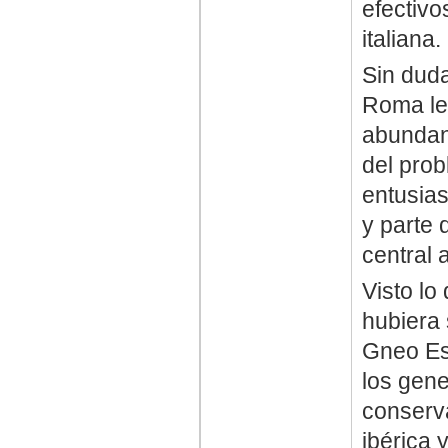
efectiv
italiana.
Sin duda
Roma le
abundanc
del prob
entusias
y parte 
central 
Visto lo
hubiera 
Gneo Esc
los gen
conserva
ibérica