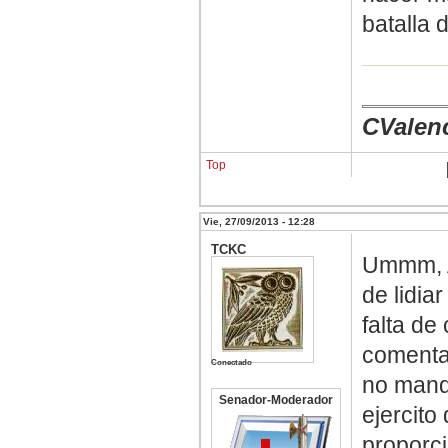
batalla 
CValen
Top
Vie, 27/09/2013 - 12:28
TCKC
Ummm, A
de lidia
falta de
comenta
Conectado
no mand
Senador-Moderador
ejercito 
proporci