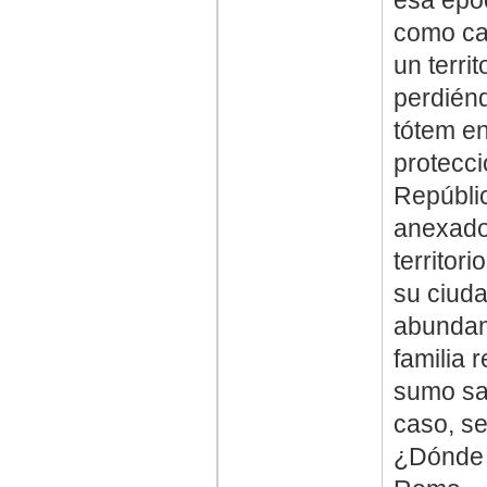
como car
un terri
perdiénd
tótem en
protecci
Repúblic
anexado
territor
su ciuda
abundanc
familia 
sumo sac
caso, se
¿Dónde 