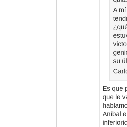
A mí
tend
¿qué
estu
vict
geni
su úl
Carl
Es que p
que le v
hablamos
Aníbal e
inferior