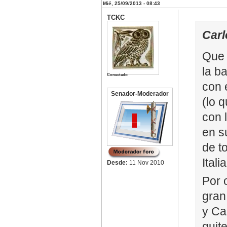
Mié, 25/09/2013 - 08:43
TCKC
Carl
Que 
la b
Conectado
con e
Senador-Moderador
(lo 
con 
en s
de t
Italia
Desde:
11 Nov 2010
Por 
gran
y Ca
quit