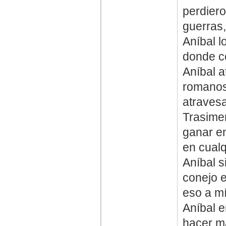
perdier
guerras,
Aníbal l
donde co
Aníbal a
romanos
atravesa
Trasime
ganar e
en cualq
Aníbal 
conejo e
eso a m
Aníbal e
hacer má