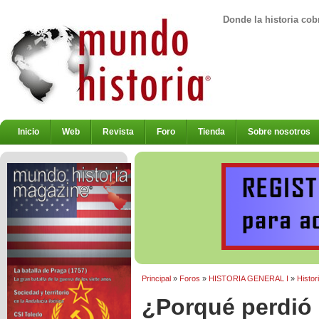
Donde la historia cob
Inicio
Web
Revista
Foro
Tienda
Sobre nosotros
Principal
»
Foros
»
HISTORIA GENERAL I
»
Histor
¿Porqué perdió 