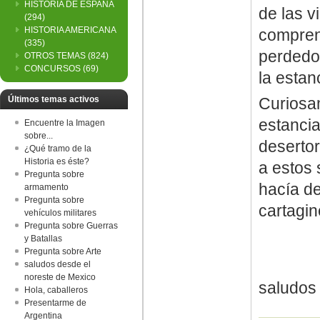
HISTORIA DE ESPAÑA
de las v
(294)
HISTORIA AMERICANA
compren
(335)
perdedor
OTROS TEMAS
(824)
CONCURSOS
(69)
la estanc
Últimos temas activos
Curiosam
estancia
Encuentre la Imagen
sobre...
desertor
¿Qué tramo de la
Historia es éste?
a estos 
Pregunta sobre
hacía de
armamento
Pregunta sobre
cartagin
vehículos militares
Pregunta sobre Guerras
y Batallas
Pregunta sobre Arte
saludos desde el
noreste de Mexico
saludos
Hola, caballeros
Presentarme de
Argentina