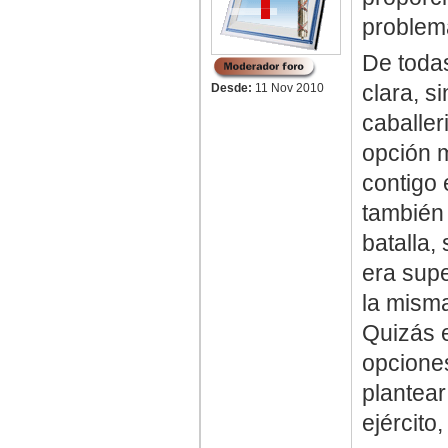
problem
De todas
clara, s
Desde:
11 Nov 2010
caballer
opción 
contigo 
también 
batalla,
era supe
la misma
Quizás e
opciones
plantear
ejército