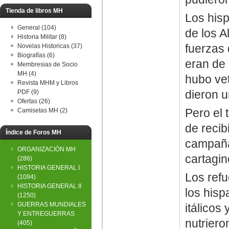
Tienda de libros MH
Los hisp
General (104)
de los A
Historia Militar (8)
fuerzas 
Novelas Historicas (37)
Biografías (6)
eran de
Membresias de Socio
MH (4)
hubo vet
Revista MHM y Libros
dieron u
PDF (9)
Ofertas (26)
Pero el 
Camisetas MH (2)
de recib
Índice de Foros MH
campañas
ORGANIZACIÓN MH
cartagin
(286)
HISTORIA GENERAL I
Los refu
(1094)
HISTORIA GENERAL II
los hisp
(1250)
GUERRAS MUNDIALES
itálicos
Y ENTREGUERRAS
nutriero
(405)