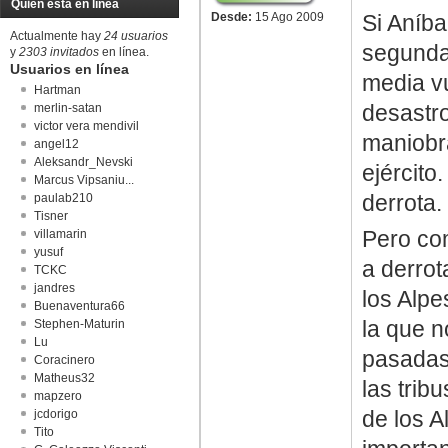
Quién está en línea
Desde:
15 Ago 2009
Si Aníba
Actualmente hay
24 usuarios
segunda 
y
2303 invitados
en línea.
Usuarios en línea
media vu
Hartman
desastro
merlin-satan
victor vera mendivil
maniobra
angel12
Aleksandr_Nevski
ejército
Marcus Vipsaniu...
derrota.
paulab210
Tisner
Pero com
villamarin
yusuf
a derrot
TCKC
jandres
los Alpe
Buenaventura66
la que 
Stephen-Maturin
Lu
pasadas 
Coracinero
Matheus32
las trib
mapzero
de los A
jcdorigo
Tito