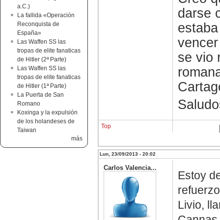
a.C.)
darse c
La fallida «Operación
estaba
Reconquista de
España»
vencer
Las Waffen SS las
tropas de elite fanaticas
se vio 
de Hitler (2ª Parte)
romana 
Las Waffen SS las
tropas de elite fanaticas
Cartago
de Hitler (1ª Parte)
La Puerta de San
Saludo
Romano
Koxinga y la expulsión
de los holandeses de
Top
Taiwan
más
Lun, 23/09/2013 - 20:02
Carlos Valencia...
Estoy de
refuerzo
Livio, l
Cannas i