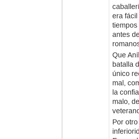
caballer
era fáci
tiempos 
antes de
romanos
Que Aníb
batalla 
único rec
mal, com
la confi
malo, de
veterano
Por otro
inferior