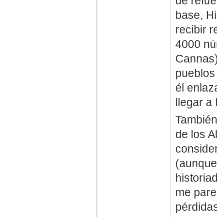
de refue
base, Hi
recibir 
4000 nú
Cannas)
pueblos 
él enlaz
llegar a
También
de los A
consider
(aunque 
historia
me parec
pérdidas