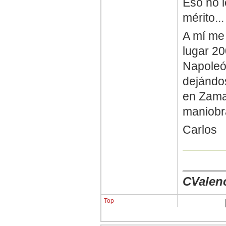
Eso no l
mérito..
A mí me 
lugar 20
Napoleón
dejándos
en Zama
maniobra
Carlos
CValen
Top