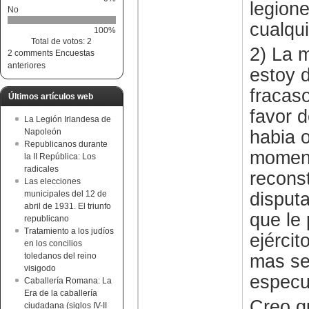
legione
No
cualqui
100%
Total de votos: 2
2) La 
2 comments
Encuestas
anteriores
estoy d
fracas
Últimos artículos web
favor 
La Legión Irlandesa de
habia o
Napoleón
Republicanos durante
moment
la II República: Los
radicales
reconst
Las elecciones
disput
municipales del 12 de
abril de 1931. El triunfo
que le
republicano
Tratamiento a los judíos
ejércit
en los concilios
mas se
toledanos del reino
visigodo
especu
Caballería Romana: La
Era de la caballería
Creo q
ciudadana (siglos IV-II