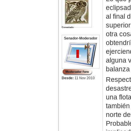
eclipsad
al final
superior
Conectado
otra cos
Senador-Moderador
obtendrí
ejercien
alguna 
balanza 
Respecto
Desde:
11 Nov 2010
desastre
una flot
también
norte de
Probable