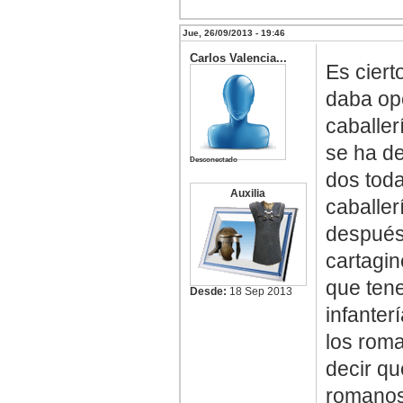
Jue, 26/09/2013 - 19:46
Carlos Valencia...
Es ciert
daba op
caballe
se ha de
Desconectado
dos toda
Auxilia
caballer
después 
cartagin
que tene
Desde:
18 Sep 2013
infanter
los roma
decir qu
romanos