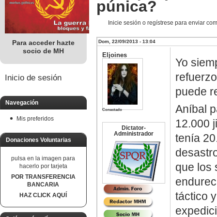
púnica?
Inicie sesión o regístrese para enviar co
Para acceder hazte
Dom, 22/09/2013 - 13:04
socio de MH
Eljoines
Yo siemp
refuerzo
Inicio de sesión
puede re
Navegación
Aníbal p
Conectado
Mis preferidos
12.000 j
Dictator-
Administrador
tenía 20
Donaciones Voluntarias
desastr
pulsa en la imagen para
que los 
hacerlo por tarjeta
POR TRANSFERENCIA
endurec
BANCARIA
táctico 
HAZ CLICK AQUÍ
expedici