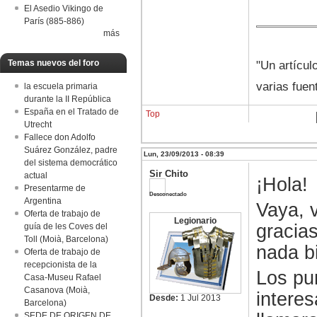
El Asedio Vikingo de
París (885-886)
más
Temas nuevos del foro
"Un artícul
varias fuen
la escuela primaria
durante la II República
España en el Tratado de
Top
Utrecht
Fallece don Adolfo
Suárez González, padre
Lun, 23/09/2013 - 08:39
del sistema democrático
Sir Chito
actual
¡Hola!
Presentarme de
Desconectado
Argentina
Vaya, v
Oferta de trabajo de
Legionario
gracia
guía de les Coves del
Toll (Moià, Barcelona)
nada b
Oferta de trabajo de
recepcionista de la
Los pu
Casa-Museu Rafael
Casanova (Moià,
intere
Desde:
1 Jul 2013
Barcelona)
SEDE DE ORIGEN DE