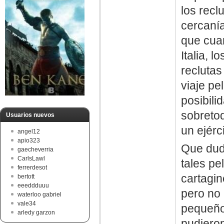
los recl
cercanía
que cuan
Italia, 
reclutas
viaje pe
posibili
sobretod
Usuarios nuevos
un ejérc
angel12
apio323
Que dud
gaecheverria
CarlsLawl
tales pe
ferrerdesot
cartagin
bertott
eeeddduuu
pero no
waterloo gabriel
vale34
pequeños
arledy garzon
pudieron