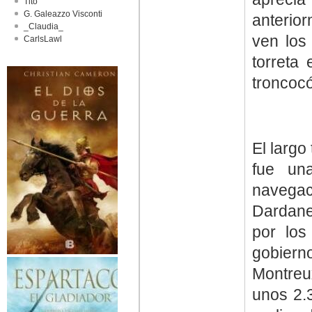
Tito
G. Galeazzo Visconti
anterio
_Claudia_
ven los
CarlsLawl
torreta
troncocó
El largo
fue un
navegaci
Dardanel
por lo
gobiern
Montreu
unos 2.