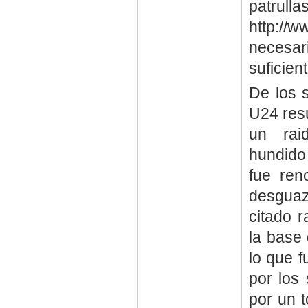
patrull
http://w
neces
suficien
De los s
U24 res
un raid
hundido 
fue ren
desguaz
citado 
la base
lo que f
por los
por un t