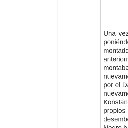
Una vez
poniénd
montad
anteri
montab
nuevame
por el 
nuevam
Konsta
propios
desemb
Negro ha