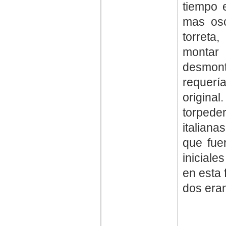
tiempo 
mas osc
torreta
montar
desmont
requerí
origina
torpede
italiana
que fue
iniciale
en esta 
dos eran