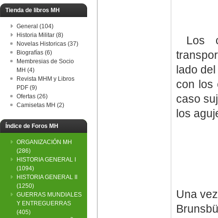
Tienda de libros MH
General (104)
Historia Militar (8)
Los ca
Novelas Historicas (37)
transpo
Biografías (6)
Membresias de Socio
lado del
MH (4)
Revista MHM y Libros
con los
PDF (9)
caso suj
Ofertas (26)
Camisetas MH (2)
los aguj
Índice de Foros MH
ORGANIZACIÓN MH
(286)
HISTORIA GENERAL I
(1094)
HISTORIA GENERAL II
(1250)
Una vez
GUERRAS MUNDIALES
Y ENTREGUERRAS
Brunsbüt
(405)