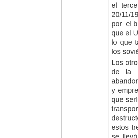
el terc
20/11/1
por el b
que el U
lo que 
los sov
Los otro
de la 
abandon
y empren
que serí
transpo
destruc
estos t
se llev