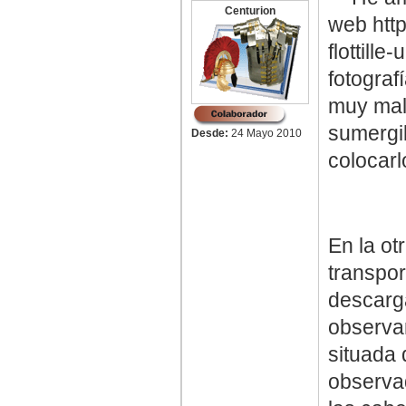
Centurion
web http
flottill
fotograf
muy mala
sumergib
Desde:
24 Mayo 2010
colocarl
En la ot
transpor
descarga
observar
situada 
observad