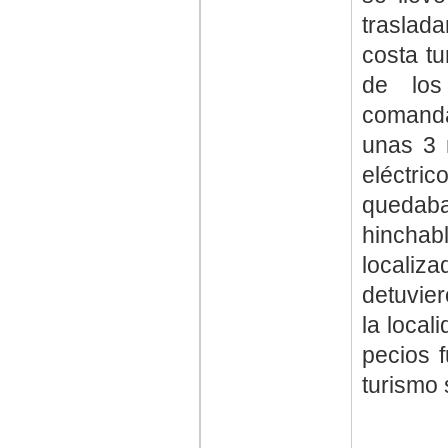
traslad
costa t
de los
comanda
unas 3 
eléctri
quedaba
hincha
locali
detuvier
la local
pecios 
turismo