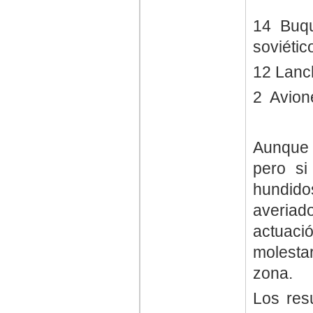
14 Buqu
soviéti
12 Lanc
2 Avion
Aunque 
pero si
hundido
averia
actuaci
molesta
zona.
Los res