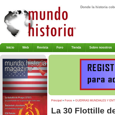
Donde la historia cob
Inicio
Web
Revista
Foro
Tienda
Sobre nosotros
Principal
»
Foros
»
GUERRAS MUNDIALES Y EN
La 30 Flottille 