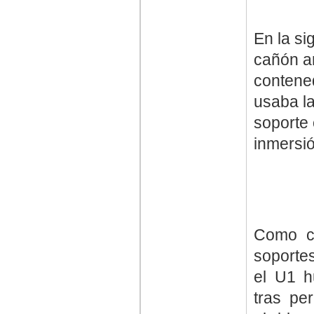
En la si
cañón a
contene
usaba l
soporte 
inmersió
Como cu
soporte
el U1 h
tras pe