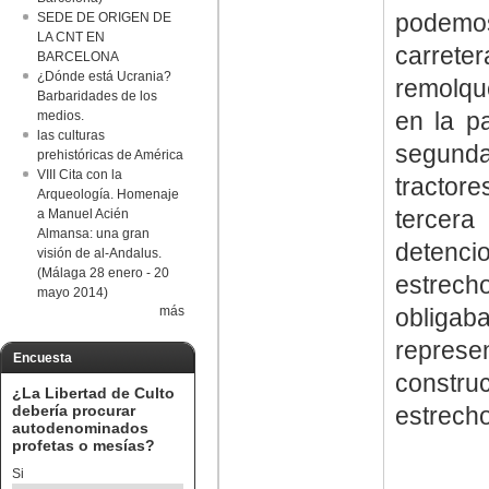
podemo
SEDE DE ORIGEN DE
LA CNT EN
carrete
BARCELONA
¿Dónde está Ucrania?
remolqu
Barbaridades de los
en la pa
medios.
las culturas
segund
prehistóricas de América
VIII Cita con la
tractore
Arqueología. Homenaje
tercer
a Manuel Acién
Almansa: una gran
detenc
visión de al-Andalus.
(Málaga 28 enero - 20
estrecho
mayo 2014)
obliga
más
repres
Encuesta
constru
¿La Libertad de Culto
estrech
debería procurar
autodenominados
profetas o mesías?
Si