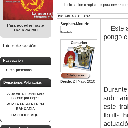
Inicie sesión o regístrese para enviar co
Mié, 03/11/2010 - 10:42
Stephen-Maturin
Para acceder hazte
- Este a
socio de MH
Conectado
pongo en
Centurion
Inicio de sesión
Navegación
Mis preferidos
Desde:
24 Mayo 2010
Donaciones Voluntarias
Durante
pulsa en la imagen para
submari
hacerlo por tarjeta
POR TRANSFERENCIA
este tr
BANCARIA
flotill
HAZ CLICK AQUÍ
actuació