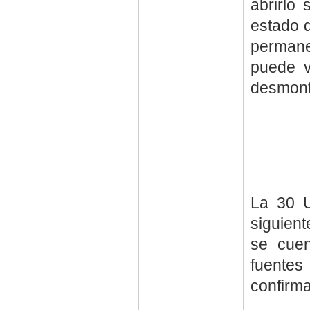
abrirlo
estado d
permane
puede v
desmonta
La 30 U-
siguient
se cuen
fuentes
confirma