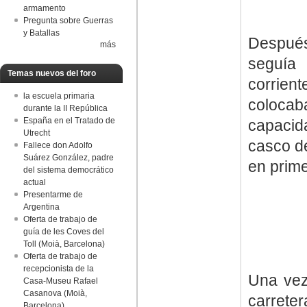
armamento
Pregunta sobre Guerras
y Batallas
Después
más
seguía 
Temas nuevos del foro
corrien
la escuela primaria
coloca
durante la II República
España en el Tratado de
capacida
Utrecht
casco d
Fallece don Adolfo
Suárez González, padre
en prime
del sistema democrático
actual
Presentarme de
Argentina
Oferta de trabajo de
guía de les Coves del
Toll (Moià, Barcelona)
Oferta de trabajo de
recepcionista de la
Una vez
Casa-Museu Rafael
Casanova (Moià,
carrete
Barcelona)