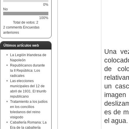
0%
No
100%
Total de votos: 2
2 comments
Encuestas
anteriores
Últimos artículos web
Una vez
La Legión Irlandesa de
colocad
Napoleón
Republicanos durante
de col
la II República: Los
relativ
radicales
Las elecciones
un casc
municipales del 12 de
abril de 1931. El triunfo
imagen
republicano
deslizam
Tratamiento a los judíos
en los concilios
es de m
toledanos del reino
visigodo
el agua.
Caballería Romana: La
Era de la caballería