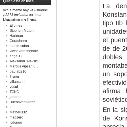
Quién está en línea
La den
Actualmente hay
24 usuarios
Konstan
y
2273 invitados
en línea.
Usuarios en línea
tipo II
Eljoines
unidades
Stephen-Maturin
Hartman
el puen
Coracinero
merlin-satan
de de 2
victor vera mendivil
dobles
angel12
Aleksandr_Nevski
montaba
Marcus Vipsaniu...
paulab210
un sopo
Tisner
efectivi
villamarin
yusuf
afirma 
TCKC
jandres
soviétic
Buenaventura66
Lu
En la s
Matheus32
de Kons
mapzero
jcdorigo
aprecia