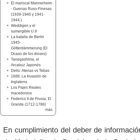
El mariscal Mannerheim
- Guerras Ruso-Finesas
(1939-1940 y 1941-
1944.)
Weddigen y el
sumergible U.9
La batalla de Berlín
1945-
Götterdämmerung (El
Ocaso de los dioses)
Tanegashima, el
Arcabuz Japonés
Delio: Atenas vs Tebas
1688: La Invasión de
Inglaterra
Los Pajes Reales
macedonios
Federico II de Prusia, El
Grande (1712-1786)
más
En cumplimiento del de
b
er de informació