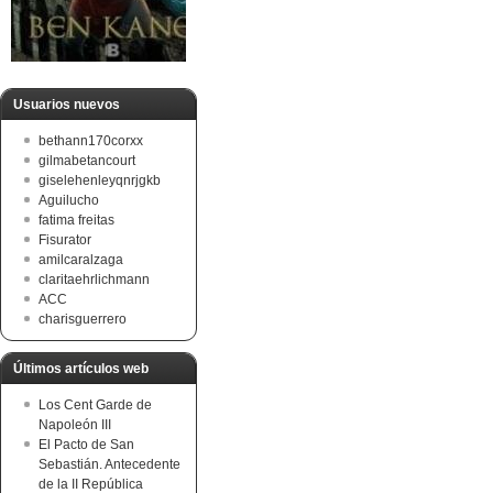
Usuarios nuevos
bethann170corxx
gilmabetancourt
giselehenleyqnrjgkb
Aguilucho
fatima freitas
Fisurator
amilcaralzaga
claritaehrlichmann
ACC
charisguerrero
Últimos artículos web
Los Cent Garde de
Napoleón III
El Pacto de San
Sebastián. Antecedente
de la II República