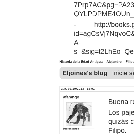
7Prp7AC&pg=PA230
QYLPDPME4OUn_Dd
-
http://books
id=agCsVj7NqvoC&
A-
s_&sig=t2LhEo_Q
Historia de la Edad Antigua
Alejandro
Filip
Eljoines's blog
Inicie 
Lun, 07/10/2013 - 18:01
afarango
Buena r
Los paje
quizás c
Filipo.
Desconectado