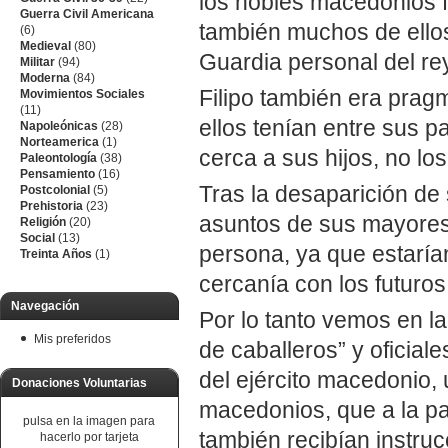
los nobles macedonios fo
Guerra Civil Americana
también muchos de ellos,
(6)
Medieval
(80)
Guardia personal del r
Militar
(94)
Moderna
(84)
Filipo también era pragm
Movimientos Sociales
(11)
ellos tenían entre sus 
Napoleónicas
(28)
Norteamerica
(1)
cerca a sus hijos, no l
Paleontología
(38)
Pensamiento
(16)
Tras la desaparición de 
Postcolonial
(5)
Prehistoria
(23)
asuntos de sus mayores
Religión
(20)
Social
(13)
persona, ya que estarían
Treinta Años
(1)
cercanía con los futuros 
Navegación
Por lo tanto vemos en l
Mis preferidos
de caballeros” y oficial
del ejército macedonio, 
Donaciones Voluntarias
macedonios, que a la par
pulsa en la imagen para
también recibían instrucc
hacerlo por tarjeta