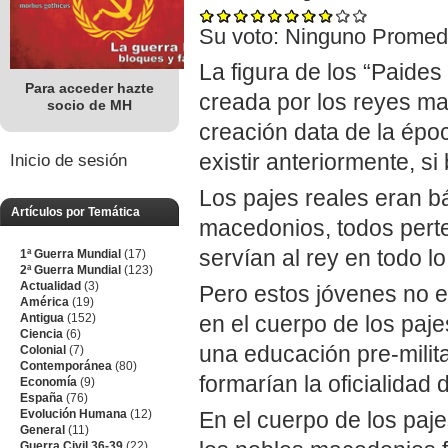
Su voto:
Ninguno
Promed
La figura de los “Paides
Para acceder hazte
creada por los reyes ma
socio de MH
creación data de la époc
existir anteriormente, si
Inicio de sesión
Los pajes reales eran 
Artículos por Temática
macedonios, todos perte
servían al rey en todo l
1ª Guerra Mundial
(17)
2ª Guerra Mundial
(123)
Actualidad
(3)
Pero estos jóvenes no er
América
(19)
Antigua
(152)
en el cuerpo de los paje
Ciencia
(6)
una educación pre-milita
Colonial
(7)
Contemporánea
(80)
formarían la oficialidad 
Economía
(9)
España
(76)
Evolución Humana
(12)
En el cuerpo de los paje
General
(11)
Guerra Civil 36-39
(22)