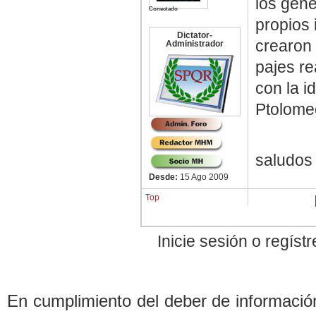
los gen
Conectado
propios 
Dictator-
crearon 
Administrador
pajes re
con la i
Ptolomeo
saludos
Desde:
15 Ago 2009
Top
Inicie sesión o regís
En cumplimiento del de
b
er de informació