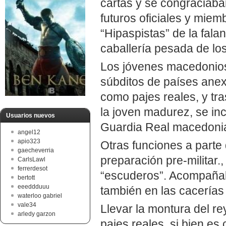
cartas y se congraciaba
futuros oficiales y mie
“Hipaspistas” de la fala
caballería pesada de lo
Los jóvenes macedonios 
súbditos de países anex
como pajes reales, y tr
la joven madurez, se in
Usuarios nuevos
Guardia Real macedoni
angel12
apio323
Otras funciones a parte 
gaecheverria
preparación pre-militar.
CarlsLawl
ferrerdesot
“escuderos”. Acompañab
bertott
eeeddduuu
también en las cacerías 
waterloo gabriel
vale34
Llevar la montura del re
arledy garzon
pajes reales, si bien es 