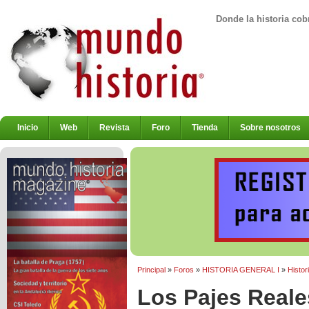
Donde la historia cob
Inicio
Web
Revista
Foro
Tienda
Sobre nosotros
Principal
»
Foros
»
HISTORIA GENERAL I
»
Histor
Los Pajes Real