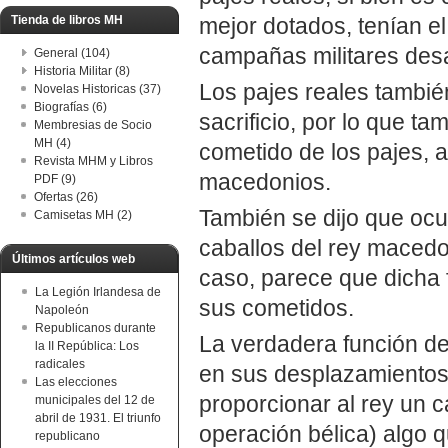
Tienda de libros MH
mejor dotados, tenían e
campañas militares desar
General (104)
Historia Militar (8)
Los pajes reales tambié
Novelas Historicas (37)
Biografías (6)
sacrificio, por lo que ta
Membresias de Socio
MH (4)
cometido de los pajes, a
Revista MHM y Libros
macedonios.
PDF (9)
Ofertas (26)
También se dijo que ocup
Camisetas MH (2)
caballos del rey macedo
Últimos artículos web
caso, parece que dicha 
La Legión Irlandesa de
sus cometidos.
Napoleón
Republicanos durante
La verdadera función de 
la II República: Los
radicales
en sus desplazamientos,
Las elecciones
proporcionar al rey un 
municipales del 12 de
abril de 1931. El triunfo
operación bélica) algo 
republicano