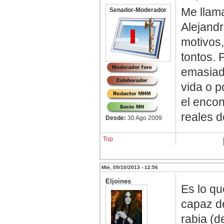
Me llama
Senador-Moderador
Alejandr
motivos
tontos. 
emasiado
vida o p
el enco
reales 
Desde:
30 Ago 2009
Top
Mié, 09/10/2013 - 12:56
Eljoines
Es lo qu
capaz de
rabia (d