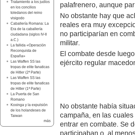
Tratamiento a los judíos
palafrenero, aunque par
en los concilios
toledanos del reino
No obstante hay que acl
visigodo
reales era muy excepci
Caballería Romana: La
Era de la caballería
no participarían en com
ciudadana (siglos IV-II
a.C.)
militar.
La fallida «Operación
Reconquista de
El combate desde luego, 
España»
ejército regular macedon
Las Waffen SS las
tropas de elite fanaticas
de Hitler (2ª Parte)
Las Waffen SS las
tropas de elite fanaticas
de Hitler (1ª Parte)
La Puerta de San
Romano
No obstante había situa
Koxinga y la expulsión
de los holandeses de
campaña, en las cuales 
Taiwan
más
entrar en combate. Se d
participaban o, al meno