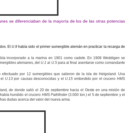
nes se diferenciaban de la mayoría de los de las otras potencias
dos. El
U.9
había sido el primer sumergible alemán en practicar la recarga de
abía incorporado a la marina en 1901 como cadete. En 1908 Weddigen se
sumergibles alemanes, del
U.1
al
U.5
para al final asentarse como comandante
o efectuado por 12 sumergibles que salieron de la isla de Helgoland. Una
 el
U.13
por causas desconocidas y el
U.15
embestido por el crucero
HMS
goland, de donde salió el 20 de septiembre hacia el Oeste en una misión de
había hundido el crucero
HMS Pathfinder
(3.000 ton.) el 5 de septiembre y el
chas dudas acerca del valor del nueva arma.