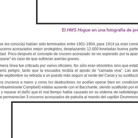
El
HMS Hogue
en una fotografía de pr
 les conocía) habían sido terminados entre 1901-1904, para 1914 ya eran consid
uceros acorazados mejor protegidos, desplazando 12.000 toneladas buena parte 
idad. Poco después el concepto de crucero acorazado se vio superado por la apari
eparar” en caso de que sufrieran averías graves.
mera línea fue criticado por varios oficiales. No sólo eran obsoletos sino que esta
erio peligro, tanto que la escuadra recibía el apodo de “carnada viva”. Las adv
e septiembre su retirada a un puesto más seguro al oeste del Canal y su sustituc
 cruceros a mano y como los destructores no podían operar bien en condiciones d
raalmirante Campbell) estaba ausente con el Bacchante, siendo sustituido por el con
y reparar el daño que el mal tiempo había causado en su sistema de radiotelegrafí
mbre permanecían 3 cruceros acorazados de patrulla al mando del capitán Drummond