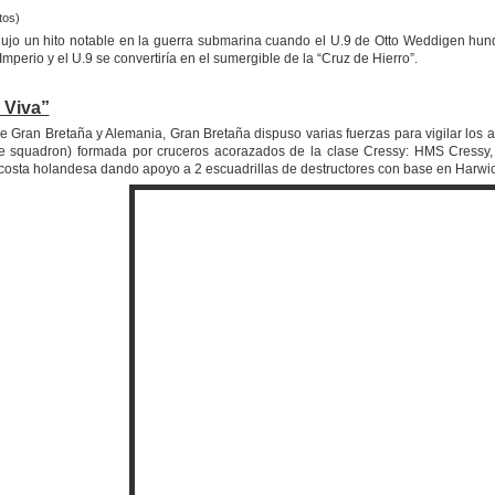
tos)
jo un hito notable en la guerra submarina cuando el U.9 de Otto Weddigen hundió
perio y el U.9 se convertiría en el sumergible de la “Cruz de Hierro”.
 Viva”
ntre Gran Bretaña y Alemania, Gran Bretaña dispuso varias fuerzas para vigilar lo
ise squadron) formada por cruceros acorazados de la clase Cressy: HMS Cres
a costa holandesa dando apoyo a 2 escuadrillas de destructores con base en Harwi