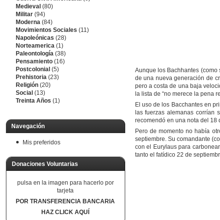
Medieval
(80)
Militar
(94)
Moderna
(84)
Movimientos Sociales
(11)
Napoleónicas
(28)
Norteamerica
(1)
Paleontología
(38)
Pensamiento
(16)
Postcolonial
(5)
Aunque los Bachhantes (como se
Prehistoria
(23)
de una nueva generación de cr
Religión
(20)
pero a costa de una baja veloc
Social
(13)
la lista de “no merece la pena r
Treinta Años
(1)
El uso de los Bacchantes en pri
las fuerzas alemanas corrían s
recomendó en una nota del 18 d
Navegación
Pero de momento no había otros
septiembre. Su comandante (cont
Mis preferidos
con el Eurylaus para carbonear 
tanto el fatídico 22 de septie
Donaciones Voluntarias
pulsa en la imagen para hacerlo por
tarjeta
POR TRANSFERENCIA BANCARIA
HAZ CLICK AQUÍ