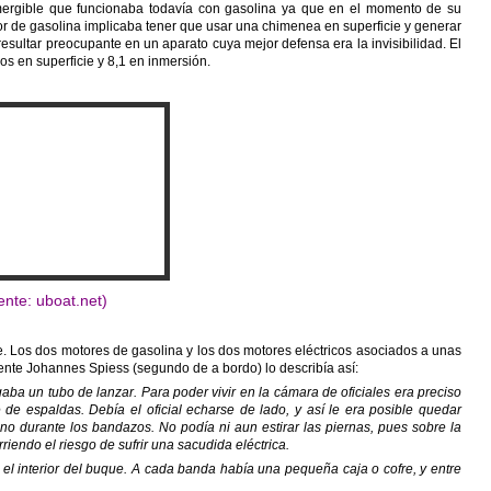
mergible que funcionaba todavía con gasolina ya que en el momento de su
or de gasolina implicaba tener que usar una chimenea en superficie y generar
ltar preocupante en un aparato cuya mejor defensa era la invisibilidad. El
s en superficie y 8,1 en inmersión.
ente: uboat.net)
 Los dos motores de gasolina y los dos motores eléctricos asociados a unas
iente Johannes Spiess (segundo de a bordo) lo describía así:
a un tubo de lanzar. Para poder vivir en la cámara de oficiales era preciso
e de espaldas. Debía el oficial echarse de lado, y así le era posible quedar
no durante los bandazos. No podía ni aun estirar las piernas, pues sobre la
rriendo el riesgo de sufrir una sacudida eléctrica.
ra el interior del buque. A cada banda había una pequeña caja o cofre, y entre