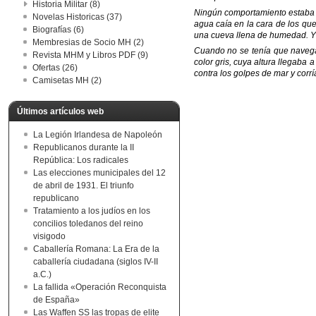
Historia Militar (8)
Ningún comportamiento estaba r
Novelas Historicas (37)
agua caía en la cara de los que
Biografías (6)
una cueva llena de humedad. Y
Membresias de Socio MH (2)
Cuando no se tenía que navegar
Revista MHM y Libros PDF (9)
color gris, cuya altura llegaba
Ofertas (26)
contra los golpes de mar y corr
Camisetas MH (2)
Últimos artículos web
La Legión Irlandesa de Napoleón
Republicanos durante la II
República: Los radicales
Las elecciones municipales del 12
de abril de 1931. El triunfo
republicano
Tratamiento a los judíos en los
concilios toledanos del reino
visigodo
Caballería Romana: La Era de la
caballería ciudadana (siglos IV-II
a.C.)
La fallida «Operación Reconquista
de España»
Las Waffen SS las tropas de elite