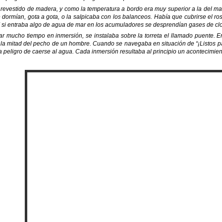
evestido de madera, y como la temperatura a bordo era muy superior a la del mar
 dormían, gota a gota, o la salpicaba con los balanceos. Había que cubrirse el r
 si entraba algo de agua de mar en los acumuladores se desprendían gases de cl
 mucho tiempo en inmersión, se instalaba sobre la torreta el llamado puente. Er
 a la mitad del pecho de un hombre. Cuando se navegaba en situación de “¡Listos pa
ía peligro de caerse al agua. Cada inmersión resultaba al principio un acontecimi