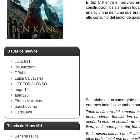
El
SM U.9
entró en servicio 
construcción los alemanes todaví
una columna de humo que era lo
alto consumo del motor de gaso
Usuarios nuevos
cala1631
josuelozano
T.Pablo
Luisa Salvatierra
HECTOR ALONSO
angel12
apio323
Se trataba de un sumergible re
Pierus Maximus ...
enormes baterías ocupaban buena
gaecheverria
Tanto la cámara del comandante
CarlsLawl
poseer ciertas habilidades. La 
acuñado entre el costado de es
Tienda de libros MH
litera, en la parte posterior, ha
En la misma cámara de oficiales
General (104)
ellas podía instalarse una mesi