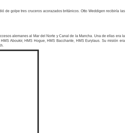
 de golpe tres cruceros acorazados británicos. Otto Weddigen recibiría las
s accesos alemanes al Mar del Norte y Canal de la Mancha. Una de ellas era la
sy, HMS Aboukir, HMS Hogue, HMS Bacchante, HMS Eurylaus. Su misión era
ch.