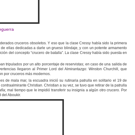
eguerra
erados cruceros obsoletos. Y eso que la clase Cressy había sido la primera
de ellas dedicadas a darle un grueso blindaje, y con un potente armamento
ción del concepto “crucero de batalla”. La clase Cressy había sido puesta en
ban tripulados por un alto porcentaje de reservistas; en caso de una salida de
ertencias llegaron al Primer Lord del Almirantazgo: Winston Churchill, que
ión por cruceros más modernos.
e mala mar, la escuadra inició su rutinaria patrulla en solitario el 19 de
traalmirante Christian. Christian a su vez, se tuvo que retirar de la patrulla
a; mal tiempo que le impidió transferir su insignia a algún otro crucero. Por
 del Aboukir.