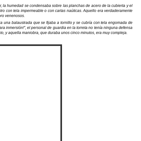
, la humedad se condensaba sobre las planchas de acero de la cubierta y el
ostro con tela impermeable o con cartas naúticas. Aquello era verdaderamente
oro venenosos.
a una balaustrada que se fijaba a tornillo y se cubría con tela engomada de
ra inmersión!”, el personal de guardia en la torreta no tenía ninguna defensa
ento, y aquella maniobra, que duraba unos cinco minutos, era muy compleja.