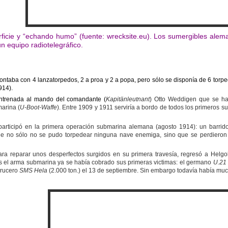
icie y “echando humo” (fuente: wrecksite.eu). Los sumergibles alema
un equipo radiotelegráfico.
taba con 4 lanzatorpedos, 2 a proa y 2 a popa, pero sólo se disponía de 6 torpe
914).
entrenada al mando del comandante (
Kapitänleutnant
) Otto Weddigen que se h
arina (
U-Boot-Waffe
). Entre 1909 y 1911 serviría a bordo de todos los primeros 
articipó en la primera operación submarina alemana (agosto 1914): un barrid
e no sólo no se pudo torpedear ninguna nave enemiga, sino que se perdieron
para reparar unos desperfectos surgidos en su primera travesía, regresó a Hel
 el arma submarina ya se había cobrado sus primeras victimas: el germano
U.21
crucero
SMS Hela
(2.000 ton.) el 13 de septiembre. Sin embargo todavía había mu