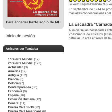
Su voto:
Ninguno
Promedio:
9
(
5
vo
En septiembre de 1914 se produ
más altas condecoraciones del Im
Para acceder hazte socio de MH
La Escuadra “Carnada
Al iniciarse las hostilidades e
7ª escuadra de cruceros (cru
Inicio de sesión
patrullar un área enfrente de l
Artículos por Temática
1ª Guerra Mundial
(17)
2ª Guerra Mundial
(123)
Actualidad
(3)
América
(19)
Antigua
(152)
Ciencia
(6)
Colonial
(7)
Contemporánea
(80)
Economía
(9)
España
(76)
Evolución Humana
(12)
General
(11)
Guerra Civil 36-39
(22)
Guerra Civil Americana
(6)