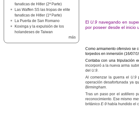
fanaticas de Hitler (2ª Parte)
Las Waffen SS las tropas de elite
fanaticas de Hitler (1ª Parte)
La Puerta de San Romano
El
U.9
navegando en superf
Koxinga y la expulsión de los
por poseer desde el inicio 
holandeses de Taiwan
más
Como armamento ofensivo se con
torpedos en inmersión (16/07/1
Contaba con una tripulación 
incorporó a la nueva arma subm
del
U.9
.
Al comenzar la guerra el
U.9
p
operación desafortunada ya qu
Birmingham
.
Tras un paso por el astillero 
reconocimiento. Ese mismo mes
británico
E-9
había hundido el 