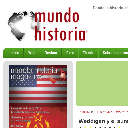
Donde la historia c
Inicio
Web
Revista
Foro
Tienda
Sobre nosotros
Principal
»
Foros
»
GUERRAS MUN
Weddigen y el sum