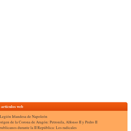
 artículos web
Legión Irlandesa de Napoleón
origen de la Corona de Aragón: Petronila, Alfonso II y Pedro II
ublicanos durante la II República: Los radicales