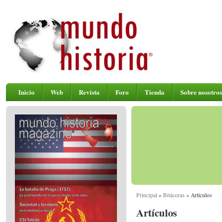
Inicio
Web
Revista
Foro
Tienda
Sobre nosotros
Principal
»
Bitácoras
» Artículos
Artículos