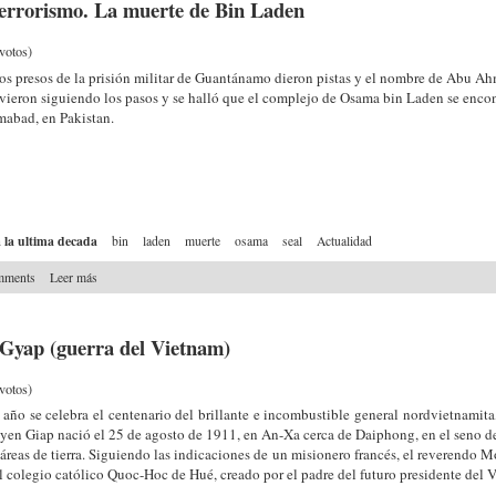
terrorismo. La muerte de Bin Laden
votos)
os presos de la prisión militar de Guantánamo dieron pistas y el nombre de Abu A
vieron siguiendo los pasos y se halló que el complejo de Osama bin Laden se enco
mabad, en Pakistan.
a la ultima decada
bin
laden
muerte
osama
seal
Actualidad
mments
Leer más
 Gyap (guerra del Vietnam)
votos)
 año se celebra el centenario del brillante e incombustible general nordvietnamita
en Giap nació el 25 de agosto de 1911, en An-Xa cerca de Daiphong, en el seno de u
áreas de tierra. Siguiendo las indicaciones de un misionero francés, el reverendo M
l colegio católico Quoc-Hoc de Hué, creado por el padre del futuro presidente del