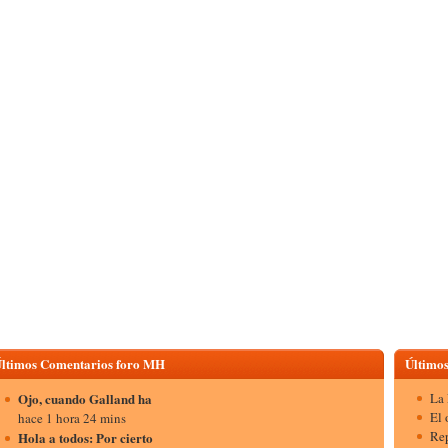
ltimos Comentarios foro MH
Últimos
Ojo, cuando Galland ha
La 
El 
hace 1 hora 24 mins
Rep
Hola a todos: Por cierto