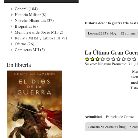
General (104)
Historia Militar (8)
Novelas Historicas (37)
Historia desde la guerra fria hast
Biografías (6)
Membresias de Socio MH (2)
Leones2233's blog
12 commen
Revista MHM y Libros PDF (9)
Ofertas (26)
Camisetas MH (2)
La Última Gran Guer
En libreria
Su voto:
Ninguno
Promedio:
3.1
(
1
Much
escu
medi
Esta
Actualidad
Estrecho de Ormuz
Gonzalo Valenzuela's blog
5 co