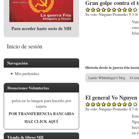
Gran golpe contra el 
Su voto:
Ninguno
Promedio:
9.3
(
6
Vari
estu
Para acceder hazte socio de MH
Isla
Inicio de sesión
Navegación
Historia desde la guerra fria hast
Mis preferidos
Larrio Whitefinger's blog
14 co
Donaciones Voluntarias
El general Vo Nguyen
pulsa en la imagen para hacerlo por
tarjeta
Su voto:
Ninguno
Promedio:
8.7
(
6
POR TRANSFERENCIA BANCARIA
Este
HAZ CLICK AQUÍ
Nguy
hect
en e
Tienda de libros MH