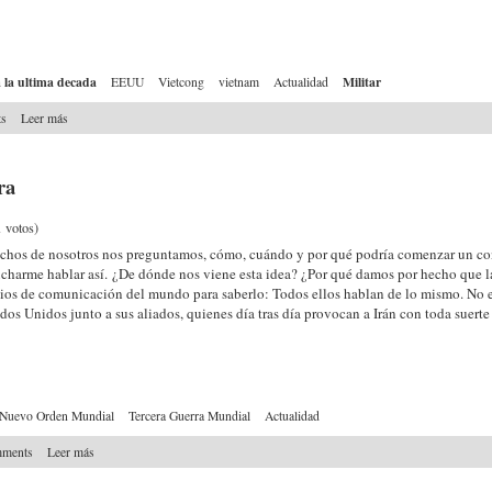
a la ultima decada
Militar
EEUU
Vietcong
vietnam
Actualidad
ts
Leer más
ra
1
votos)
os de nosotros nos preguntamos, cómo, cuándo y por qué podría comenzar un confl
charme hablar así. ¿De dónde nos viene esta idea? ¿Por qué damos por hecho que la g
os de comunicación del mundo para saberlo: Todos ellos hablan de lo mismo. No es
dos Unidos junto a sus aliados, quienes día tras día provocan a Irán con toda suerte 
Nuevo Orden Mundial
Tercera Guerra Mundial
Actualidad
mments
Leer más