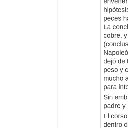
envenen
hipótesi
peces h
La conc
cobre, 
(conclus
Napoleón
dejó de 
peso y c
mucho a
para int
Sin emba
padre y 
El corso
dentro d