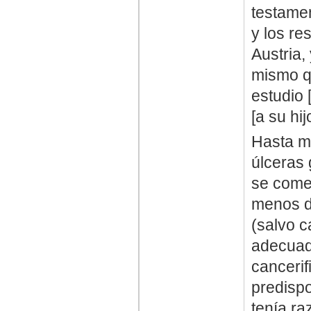
testame
y los re
Austria,
mismo qu
estudio 
[a su hijo
Hasta m
úlceras 
se comen
menos d
(salvo c
adecuad
cancerif
predispo
tenía ra