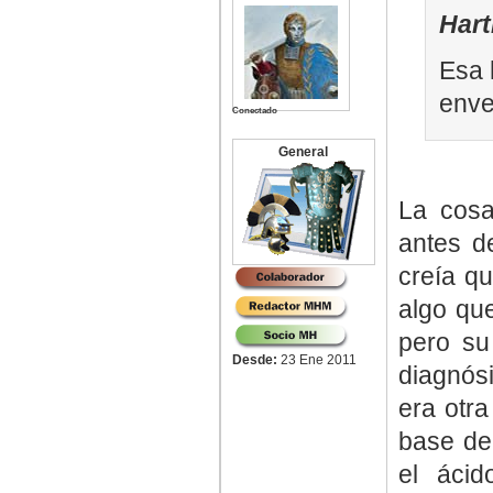
Har
Esa 
enve
Conectado
General
La cosa
antes d
creía q
algo qu
pero su
Desde:
23 Ene 2011
diagnósi
era otr
base de
el ácid