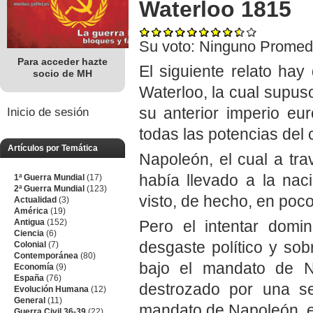
Waterloo 1815
Su voto:
Ninguno
Promed
Para acceder hazte
El siguiente relato hay
socio de MH
Waterloo, la cual supuso
su anterior imperio eu
Inicio de sesión
todas las potencias del 
Artículos por Temática
Napoleón, el cual a tr
había llevado a la nac
1ª Guerra Mundial
(17)
2ª Guerra Mundial
(123)
visto, de hecho, en poc
Actualidad
(3)
América
(19)
Antigua
(152)
Pero el intentar domi
Ciencia
(6)
desgaste político y sobr
Colonial
(7)
Contemporánea
(80)
bajo el mandato de N
Economía
(9)
España
(76)
destrozado por una se
Evolución Humana
(12)
General
(11)
mandato de Napoleón, e
Guerra Civil 36-39
(22)