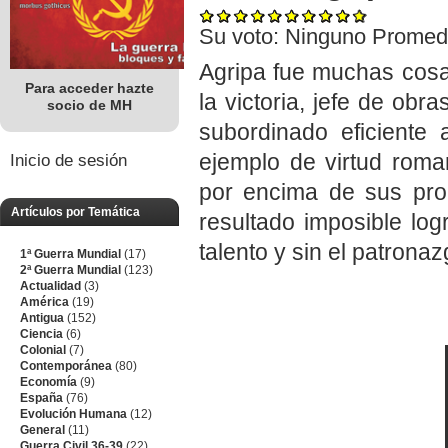
Su voto:
Ninguno
Promed
Agripa fue muchas cosas
Para acceder hazte
la victoria, jefe de obr
socio de MH
subordinado eficiente
ejemplo de virtud roma
Inicio de sesión
por encima de sus prop
Artículos por Temática
resultado imposible lo
talento y sin el patrona
1ª Guerra Mundial
(17)
2ª Guerra Mundial
(123)
Actualidad
(3)
América
(19)
Antigua
(152)
Ciencia
(6)
Colonial
(7)
Contemporánea
(80)
Economía
(9)
España
(76)
Evolución Humana
(12)
General
(11)
Guerra Civil 36-39
(22)