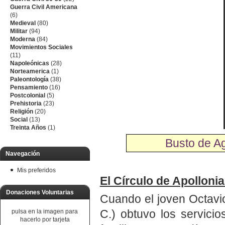
Guerra Civil Americana
(6)
Medieval
(80)
Militar
(94)
Moderna
(84)
Movimientos Sociales
(11)
Napoleónicas
(28)
Norteamerica
(1)
Paleontología
(38)
Pensamiento
(16)
Postcolonial
(5)
Prehistoria
(23)
Religión
(20)
Social
(13)
Treinta Años
(1)
Busto de A
Navegación
Mis preferidos
El Círculo de Apollonia
Donaciones Voluntarias
Cuando el joven Octavio
C.) obtuvo los servici
pulsa en la imagen para
hacerlo por tarjeta