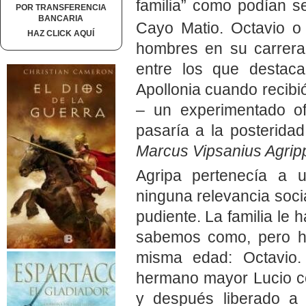
familia” como podían s
POR TRANSFERENCIA
BANCARIA
Cayo Matio. Octavio o
HAZ CLICK AQUÍ
hombres en su carrera 
entre los que destac
Apollonia cuando recibió
– un experimentado of
pasaría a la posterida
Marcus Vipsanius Agrip
Agripa pertenecía a u
ninguna relevancia socia
pudiente. La familia l
sabemos como, pero ha
misma edad: Octavio.
hermano mayor Lucio co
y después liberado a 