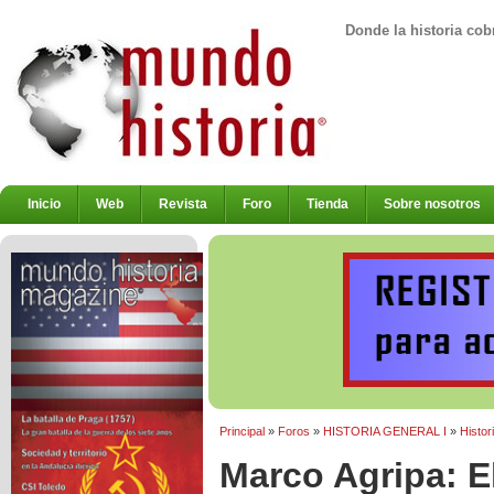
Donde la historia cob
Inicio
Web
Revista
Foro
Tienda
Sobre nosotros
Principal
»
Foros
»
HISTORIA GENERAL I
»
Histor
Marco Agripa: E