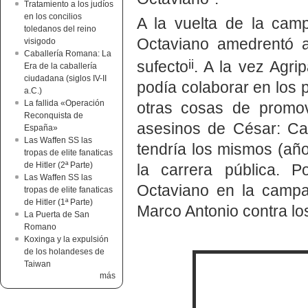
Tratamiento a los judíos
en los concilios
A la vuelta de la cam
toledanos del reino
Octaviano amedrentó a
visigodo
Caballería Romana: La
ii
sufecto
. A la vez Agri
Era de la caballería
ciudadana (siglos IV-II
podía colaborar en los 
a.C.)
La fallida «Operación
otras cosas de promov
Reconquista de
asesinos de César: Cas
España»
Las Waffen SS las
tendría los mismos (añ
tropas de elite fanaticas
de Hitler (2ª Parte)
la carrera pública.
Las Waffen SS las
Octaviano en la campañ
tropas de elite fanaticas
de Hitler (1ª Parte)
Marco Antonio contra los
La Puerta de San
Romano
Koxinga y la expulsión
de los holandeses de
Taiwan
más