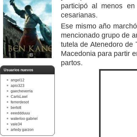
participó al menos en
cesarianas.
Ese mismo año marchó j
mencionado grupo de am
tutela de Atenedoro de 
Macedonia para partir e
partos.
Usuarios nuevos
angel12
apio323
gaecheverria
CarlsLawl
ferrerdesot
bertott
eeeddduuu
waterloo gabriel
vale34
arledy garzon