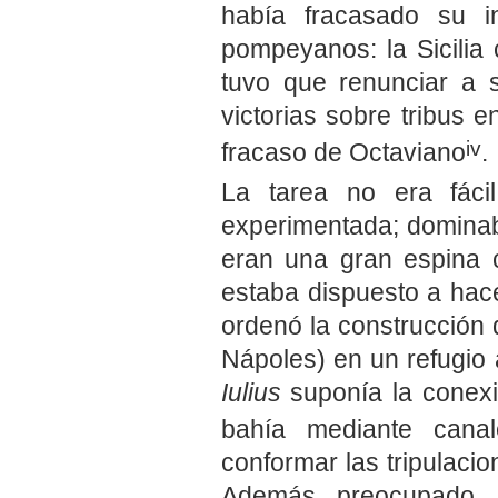
había fracasado su i
pompeyanos: la Sicilia
tuvo que renunciar a s
victorias sobre tribus
iv
fracaso de Octaviano
.
La tarea no era fáci
experimentada; dominaba
eran una gran espina c
estaba dispuesto a hace
ordenó la construcción 
Nápoles) en un refugio
Iulius
suponía la conexi
bahía mediante canal
conformar las tripulacio
Además preocupado p