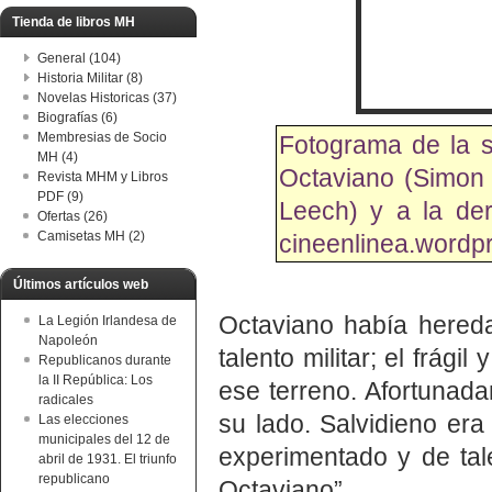
Tienda de libros MH
General (104)
Historia Militar (8)
Novelas Historicas (37)
Biografías (6)
Membresias de Socio
Fotograma de la s
MH (4)
Octaviano (Simon 
Revista MHM y Libros
PDF (9)
Leech) y a la de
Ofertas (26)
Camisetas MH (2)
cineenlinea.wordp
Últimos artículos web
Octaviano había hereda
La Legión Irlandesa de
Napoleón
talento militar; el frág
Republicanos durante
la II República: Los
ese terreno. Afortunada
radicales
su lado. Salvidieno er
Las elecciones
municipales del 12 de
experimentado y de tale
abril de 1931. El triunfo
republicano
Octaviano”.