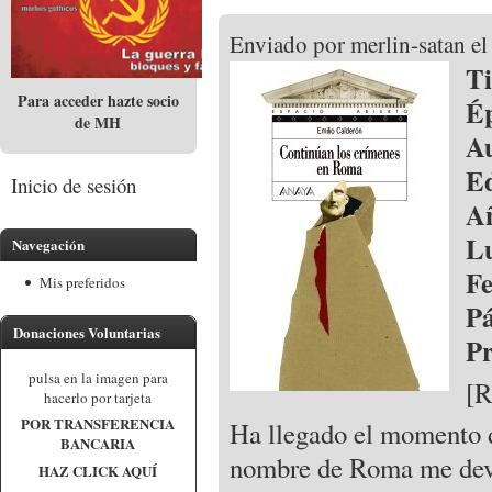
Enviado por merlin-satan el
T
Para acceder hazte socio
É
de MH
A
Ed
Inicio de sesión
A
Lu
Navegación
Fe
Mis preferidos
P
Donaciones Voluntarias
P
pulsa en la imagen para
[R
hacerlo por tarjeta
POR TRANSFERENCIA
Ha llegado el momento d
BANCARIA
nombre de Roma me dev
HAZ CLICK AQUÍ