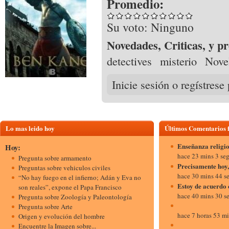
Promedio:
Su voto:
Ninguno
Novedades, Criticas, y pr
detectives
misterio
Novel
Inicie sesión o regístrese
Lo mas leido hoy
Últimos Comentarios
Enseñanza religio
Hoy:
hace 23 mins 3 se
Pregunta sobre armamento
Precisamente hoy,
Preguntas sobre vehiculos civiles
hace 30 mins 44 s
“No hay fuego en el infierno; Adán y Eva no
Estoy de acuerdo 
son reales”, expone el Papa Francisco
hace 40 mins 30 s
Pregunta sobre Zoología y Paleontología
Pregunta sobre Arte
hace 7 horas 53 m
Origen y evolución del hombre
Encuentre la Imagen sobre...