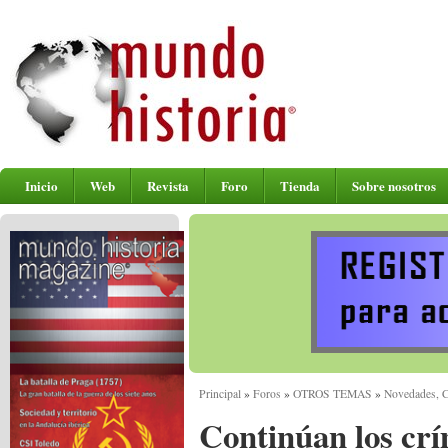
Inicio
Web
Revista
Foro
Tienda
Sobre nosotros
Principal
»
Foros
»
OTROS TEMAS
»
Novedades, Cr
Continúan los cr