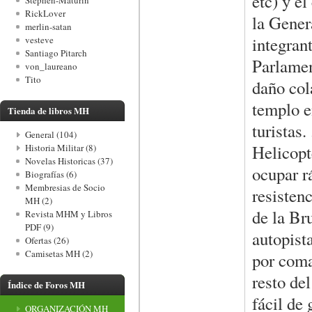
etc) y e
Stephen-Maturin
RickLover
la Gener
merlin-satan
integran
vesteve
Santiago Pitarch
Parlamen
von_laureano
Tito
daño col
templo e
Tienda de libros MH
turistas
General (104)
Helicopte
Historia Militar (8)
Novelas Historicas (37)
ocupar r
Biografías (6)
Membresias de Socio
resisten
MH (2)
de la Br
Revista MHM y Libros
PDF (9)
autopist
Ofertas (26)
Camisetas MH (2)
por coma
resto de
Índice de Foros MH
fácil de 
ORGANIZACIÓN MH