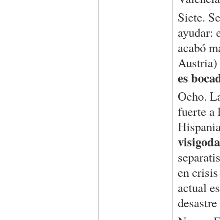
Siete. S
ayudar: 
acabó ma
Austria)
es bocad
Ocho. La
fuerte a 
Hispani
visigoda
separatis
en crisi
actual e
desastre