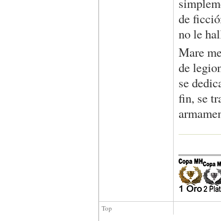
simpleme
de ficci
no le ha
Mare meva
de legio
se dedic
fin, se t
armament
Top