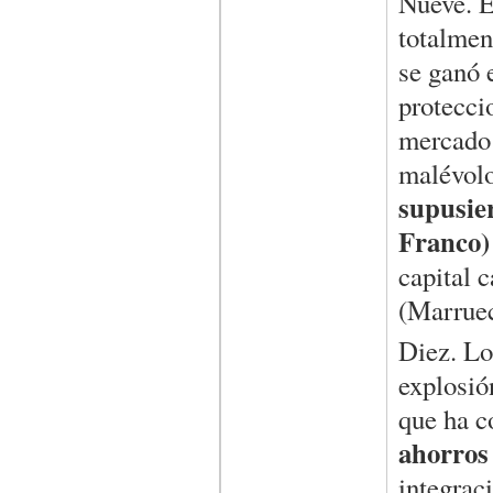
Nueve. E
totalmen
se ganó 
protecci
mercado 
malévol
supusie
Franco)
capital c
(Marruec
Diez. Lo
explosió
que ha c
ahorros
integrac