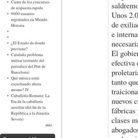
Cierre de los concursos
saldremo
de respuesta rapida
Unos 2.0
9000 usuarios
registrados en Mundo
de exili
Historia
e intern
necesari
¿El Estado de donde
proviene?
El gobie
Cataluña problema
militar (extraido del
efectiva 
periodico del Prat de
proletar
Barcelona)
Qué música estás
tanto qu
escuchando ahora
traicion
mismo? IV
Caballería Romana: La
nuevos c
Era de la caballería
auxiliar (del fin de la
fábricas
República a la dinastía
clases m
Severa)
más
abogados