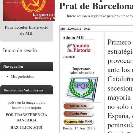
Prat de Barcelon
Inicie sesión o regístrese para enviar com
Para acceder hazte socio
Mié, 22/08/2012 - 20:23
de MH
Admin MH
Primero 
estratég
Inicio de sesión
Conectado
provocar
Navegación
ante los
Imperator-
Administrador
Cataluña
Mis preferidos
secesion
Donaciones Voluntarias
mayoría a
pulsa en la imagen para
no solo 
hacerlo por tarjeta
España, d
POR TRANSFERENCIA
BANCARIA
peninsul
HAZ CLICK AQUÍ
Desde:
15 Ago 2009