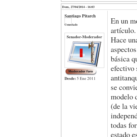
Dom, 27/04/2014 - 16:03
Santiago Pitarch
En un mo
Conectado
artículo
Senador-Moderador
Hace una
aspectos
básica q
efectivo
antitanqu
Desde:
5 Ene 2011
se convie
modelo d
(de la v
independ
todas fo
estado e