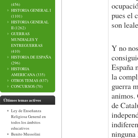
ocupació
(456)
HISTORIA GENERAL I
pues el 
(1101)
HISTORIA GENERAL
son leale
II
(1262)
GUERRAS
MUNDIALES Y
ENTREGUERRAS
Y no nos
(410)
consigui
HISTORIA DE ESPAÑA
(296)
España n
HISTORIA
la compli
AMERICANA
(335)
OTROS TEMAS
(837)
guerra m
CONCURSOS
(70)
animos. 
Últimos temas activos
de Catal
Ley de Enseñanza
independ
Religiosa General en
indiferen
todos los ámbitos
educativos
ninguna 
Benito Mussolini