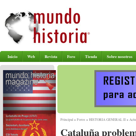
Inicio
Web
Revista
Foro
Tienda
Sobre nosotros
Principal
»
Foros
»
HISTORIA GENERAL II
»
Actu
Cataluña problema