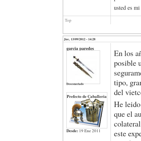
usted es m
Top
Jue, 13/09/2012 - 14:28
garcia paredes
En los a
posible 
segurame
tipo, gra
Desconectado
del viet
Prefecto de Caballeria
He leido 
que el a
colatera
Desde:
19 Ene 2011
este exp