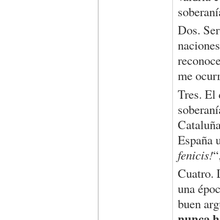
soberaní
Dos. Ser
naciones
reconoce
me ocurr
Tres. El
soberaní
Cataluña
España u
fenicis!
“
Cuatro. L
una époc
buen arg
nunca h