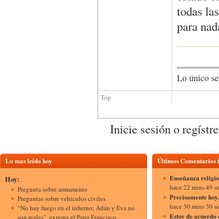
todas las
para nad
Lo único se
Top
Inicie sesión o regístr
Lo mas leido hoy
Últimos Comentarios
Enseñanza religio
Hoy:
hace 22 mins 49 s
Pregunta sobre armamento
Precisamente hoy,
Preguntas sobre vehiculos civiles
hace 30 mins 30 s
“No hay fuego en el infierno; Adán y Eva no
Estoy de acuerdo 
son reales”, expone el Papa Francisco