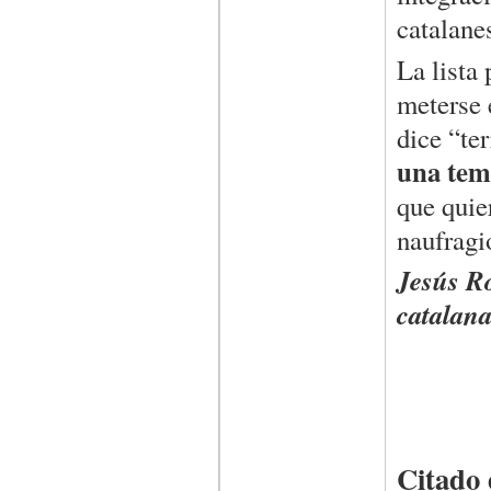
catalane
La lista 
meterse 
dice “te
una tem
que quier
naufragi
Jesús Ro
catalana
Citado 