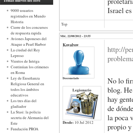
proletar
Temas nuevos del foro
Israel e
9000 usuarios
registrados en Mundo
Historia
Top
Cierre de los concursos
de respuesta rapida
Mié, 22/08/2012 - 23:55
Aviones Japoneses del
Kovalyov
Ataque a Pearl Harbor
http://p
La ciudad del Rey
Leproso
problema
Vientos de Intriga
Continúan los crímenes
en Roma
Ley de Enseñanza
No lo fi
Desconectado
Religiosa General en
blog. He
todos los ámbitos
Legionario
educativos
hay gente
Los tres días del
de dónde
gladiador
La Stasi: la policia
la poca 
secreta de Alemania del
Desde:
10 Jul 2012
Este
propio y
Fundación PROA