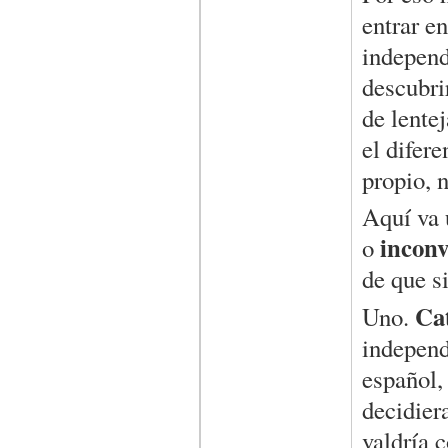
entrar en
independ
descubrir
de lentej
el difere
propio, 
Aquí va 
inconv
o
de que s
Cat
Uno.
independ
español,
decidier
valdría 