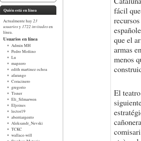
Cataluña
fácil qu
Quién está en línea
recursos
Actualmente hay
23
usuarios
y
1722 invitados
en
españole
línea.
que el a
Usuarios en línea
Admin MH
armas en
Pedro Moñino
menos qu
Lu
mapzero
construi
edith martinez ochoa
afarango
Coracinero
gregorio
El teatr
Tisner
Eli_Silmarwen
siguient
Eljoines
estratég
lector19
aberriargento
cañonera
Aleksandr_Nevski
TCKC
comisari
wallace-will