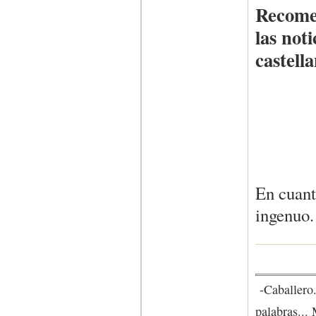
Recomen
las not
castella
En cuant
ingenuo.
-Caballero.
palabras... 