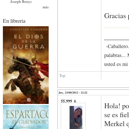
Joseph Beuys
más
Gracias 
En libreria
-Caballero.
palabras... 
usted es m
Top
Jue, 23/08/2012 - 12:22
55.999_6
Hola! po
se es fi
Merkel q