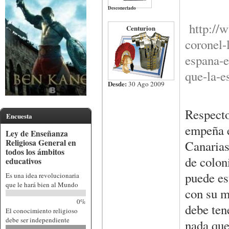
Desconectado
http://
Centurion
coronel-
espana-e
que-la-e
Desde:
30 Ago 2009
Respecto
Encuesta
empeña e
Ley de Enseñanza
Religiosa General en
Canarias 
todos los ámbitos
de colon
educativos
puede es
Es una idea revolucionaria
que le hará bien al Mundo
con su m
0%
debe ten
El conocimiento religioso
debe ser independiente
nada que