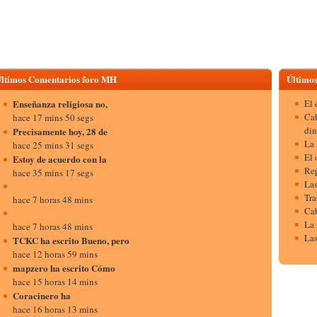
ltimos Comentarios foro MH
Últimos
Enseñanza religiosa no,
El 
Cab
hace 17 mins 50 segs
din
Precisamente hoy, 28 de
La 
hace 25 mins 31 segs
El 
Estoy de acuerdo con la
Rep
hace 35 mins 17 segs
Las
Tra
hace 7 horas 48 mins
Cab
La 
hace 7 horas 48 mins
Las
TCKC ha escrito Bueno, pero
hace 12 horas 59 mins
mapzero ha escrito Cómo
hace 15 horas 14 mins
Coracinero ha
hace 16 horas 13 mins