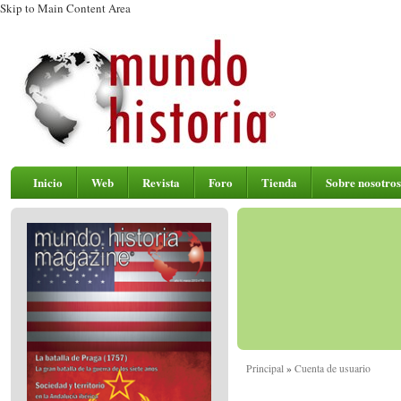
Skip to Main Content Area
Inicio
Web
Revista
Foro
Tienda
Sobre nosotros
Principal
»
Cuenta de usuario