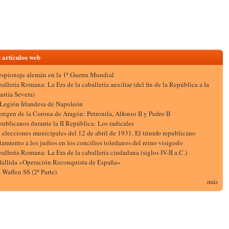
 artículos web
espionaje alemán en la 1ª Guerra Mundial
allería Romana: La Era de la caballería auxiliar (del fin de la República a la
astía Severa)
Legión Irlandesa de Napoleón
origen de la Corona de Aragón: Petronila, Alfonso II y Pedro II
ublicanos durante la II República: Los radicales
 elecciones municipales del 12 de abril de 1931. El triunfo republicano
tamiento a los judíos en los concilios toledanos del reino visigodo
allería Romana: La Era de la caballería ciudadana (siglos IV-II a.C.)
fallida «Operación Reconquista de España»
 Waffen SS (2ª Parte)
más