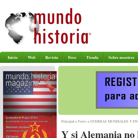
Inicio
Web
Revista
Foro
Tienda
Sobre nosotros
Principal
»
Foros
»
GUERRAS MUNDIALES Y E
Y si Alemania no 