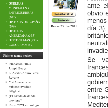
GUERRAS
ante e
MUNDIALES Y
obvio 
ENTREGUERRAS
(407)
menos 
HISTORIA DE ESPAÑA
Desde:
23 Ene 2011
(296)
día 3)
HISTORIA
británi
AMERICANA
(335)
OTROS TEMAS
(833)
neutr
CONCURSOS
(69)
invadie
Últimos temas activos
Se v
Fundación PROA
franc
Joseph Beuys
El Asedio-Arturo Pérez
ambig
Reverte
gobiern
Y si Alemania no
hubiese invadido
entre G
Bélgica?
franc
¿El Estado de donde
proviene?
Medite
Cazas WWI, cronología