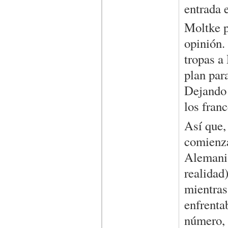
entrada 
Moltke p
opinión.
tropas a
plan para
Dejando 
los franc
Así que,
comienza
Alemania
realidad
mientras
enfrenta
número, 