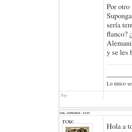
Por otro 
Supongam
sería ten
flanco? 
Alemania
y se les
Lo único se
Top
Sáb, 12/04/2014 - 13:15
TCKC
Hola a t