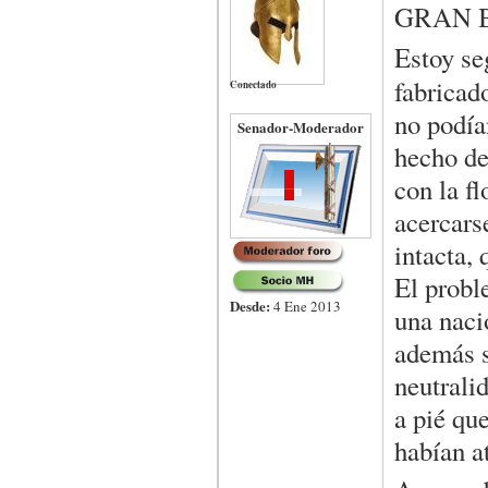
GRAN 
Estoy se
fabricad
Conectado
no podía
Senador-Moderador
hecho de
con la f
acercars
intacta,
El probl
Desde:
4 Ene 2013
una naci
además s
neutrali
a pié qu
habían a