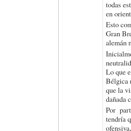
todas es
en orien
Esto com
Gran Bre
alemán n
Inicialm
neutralid
Lo que e
Bélgica 
que la v
dañada c
Por part
tendría 
ofensiva