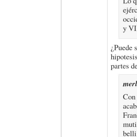
Lo q
ejér
occi
y VI
¿Puede s
hipotesi
partes de
merl
Con 
acab
Fran
muti
belli