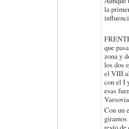
Aunque b
la prime
influenci
FRENTE O
que pasa
zona y d
los dos e
el VIII 
con el I 
esas fue
Varsovia
Con un e
giramos 
resto de