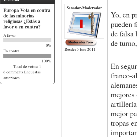
Senador-Moderador
Europa Vota en contra
Yo, en pr
de las minorías
religiosas ¿Estás a
pueden f
favor o en contra?
de falsa
A favor
de turno,
0%
Desde:
5 Ene 2011
En contra
100%
En segun
Total de votos: 1
6 comments
Encuestas
franco-a
anteriores
alemanes
mejores 
artillerí
mejor pa
tropas e
importan