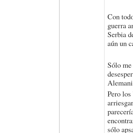
Con todo
guerra a
Serbia d
aún un ca
Sólo me 
desesper
Alemania
Pero los 
arriesga
parecerí
encontra
sólo apsa