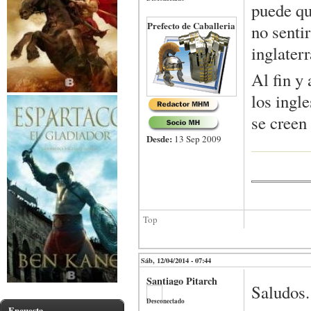
puede qu
Prefecto de Caballeria
no senti
inglater
Al fin y
los ingl
se creen
Desde:
13 Sep 2009
Top
Sáb, 12/04/2014 - 07:44
Santiago Pitarch
Saludos.
Desconectado
Encuesta