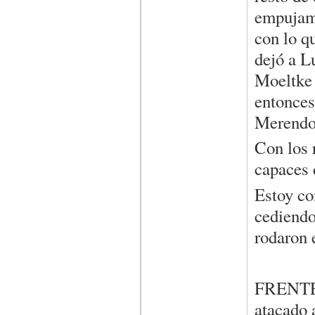
empujamo
con lo q
dejó a L
Moeltke 
entonces 
Merendo
Con los 
capaces 
Estoy co
cediendo
rodaron e
FRENTE
atacado 