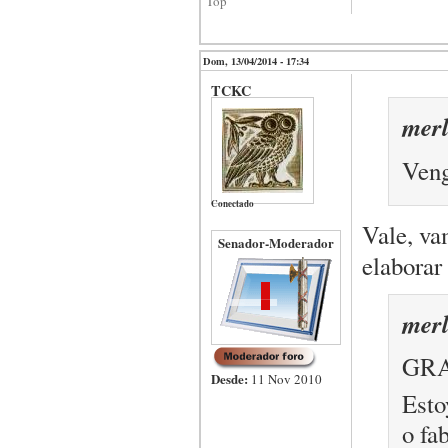
Top
Dom, 13/04/2014 - 17:34
TCKC
merl
Veng
Conectado
Vale, va
Senador-Moderador
elaborar
merl
GRA
Desde:
11 Nov 2010
Esto
o fa