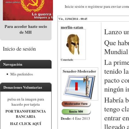
Inicie sesión o regístrese para enviar com
Vie, 11/04/2014 - 00:45
Para acceder hazte socio
merlin-satan
Lanzo un
de MH
Que habr
Inicio de sesión
Mundial 
La prime
Conectado
Navegación
tenido la
Senador-Moderador
Mis preferidos
pacto co
ningún in
Donaciones Voluntarias
Habría 
pulsa en la imagen para
hacerlo por tarjeta
tengo cl
POR TRANSFERENCIA
entrar e
BANCARIA
Desde:
4 Ene 2013
HAZ CLICK AQUÍ
llegado 