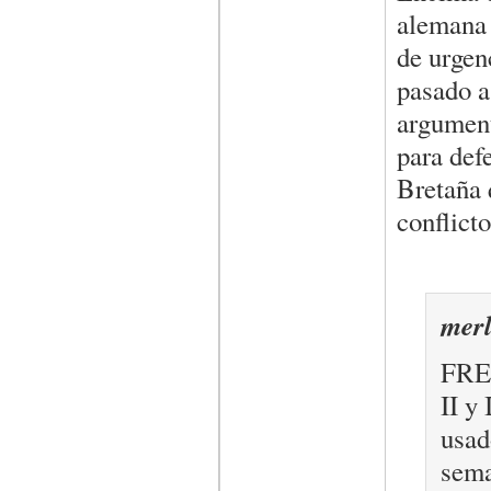
alemana 
de urgenc
pasado a
argument
para def
Bretaña 
conflict
merl
FREN
II y
usad
sema