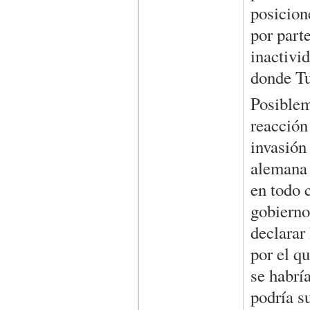
posicion
por part
inactivi
donde Tu
Posibleme
reacción
invasión
alemana 
en todo c
gobierno
declarar
por el q
se habrí
podría s