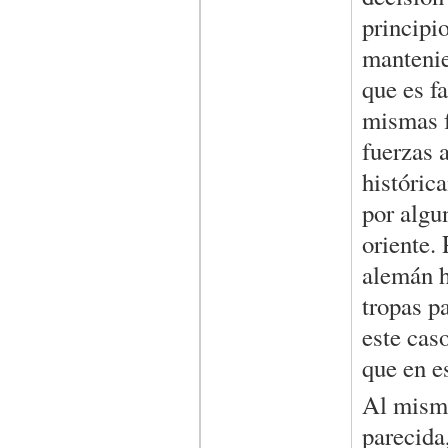
principi
mantenie
que es fa
mismas f
fuerzas 
históric
por algu
oriente.
alemán h
tropas p
este caso
que en es
Al mismo
parecida