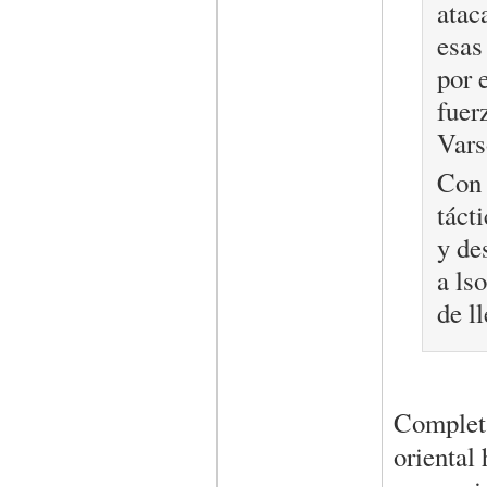
atac
esas
por 
fuer
Vars
Con 
táct
y de
a ls
de l
Completa
oriental