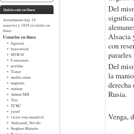
Del mism
Quién está en línea
signific
Actualmente hay
18
alemanes
usuarios
y
1828 invitados
en
línea.
Alsacia 
Usuarios en línea
Jagercru
con rese
bracowiich
pararles
MVR30
Coracinero
Del mism
noeldm
Tisner
la manio
merlin-satan
derecha 
mapzero
matiere
Rusia.
Admin MH
Tito
TCKC
yusuf
Venga, d
victor vera mendivil
Aleksandr_Nevski
Stephen-Maturin