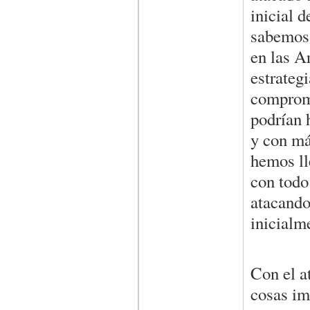
inicial 
sabemos 
en las A
estrateg
comprome
podrían 
y con má
hemos ll
con todo 
atacando 
inicialm
Con el a
cosas im