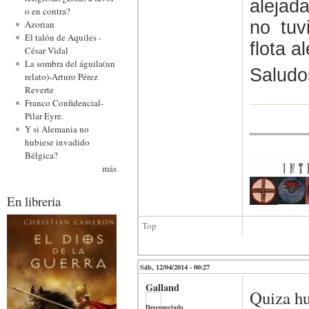
alejad
o en contra?
no tuv
Azorian
El talón de Aquiles -
flota a
César Vidal
La sombra del águila(un
Saludo
relato)-Arturo Pérez
Reverte
Franco Confidencial-
Pilar Eyre.
Y si Alemania no
hubiese invadido
Bélgica?
más
En libreria
Top
Sáb, 12/04/2014 - 00:27
Galland
Quiza hu
Desconectado