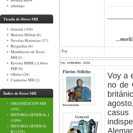
Broken arrow
afarango
Tienda de libros MH
General (104)
Historia Militar (8)
...merliN
Novelas Historicas (37)
Biografías (6)
Top
Membresias de Socio
MH (2)
Vie, 11/04/2014 - 21:54
Revista MHM y Libros
PDF (9)
Flavius Stilicho
Voy a 
Ofertas (26)
Camisetas MH (2)
no de 
británi
Índice de Foros MH
agosto
ORGANIZACIÓN MH
Desconectado
(456)
casus 
HISTORIA GENERAL I
General
indis
(1096)
HISTORIA GENERAL
Alema
II
(1259)