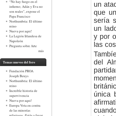
“No hay fuego en el
un ata
infierno; Adán y Eva no
que un
son reales”, expone el
Papa Francisco
sería 
Northumbria: El último
reino
un lad
Nueva por aqui!
y por o
La Legión Irlandesa de
Napoleón
las cos
Pregunta sobre Arte
más
Tambíe
del Al
Temas nuevos del foro
parti
Fundación PROA
Joseph Beuys
moment
Northumbria: El último
britán
reino
Increible historia de
única 
supervivencia
Nueva por aqui!
afirma
Europa Vota en contra
cuando
de las minorías
religiosas ¿Estás a favor