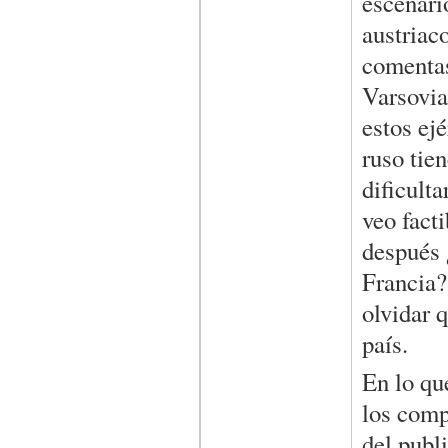
escenari
austriac
comentas
Varsovia
estos ejé
ruso tie
dificult
veo facti
después 
Francia?
olvidar q
país.
En lo qu
los comp
del publ