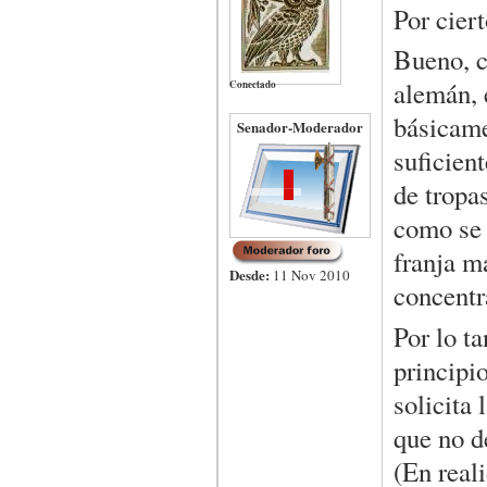
Por cier
Bueno, c
alemán, 
Conectado
básicame
Senador-Moderador
suficien
de tropa
como se 
franja m
Desde:
11 Nov 2010
concentr
Por lo t
principi
solicita
que no d
(En real