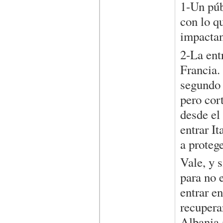
1-Un púb
con lo q
impactan
2-La entr
Francia.
segundo f
pero cor
desde el
entrar I
a protege
Vale, y 
para no 
entrar e
recuperar
Albania 