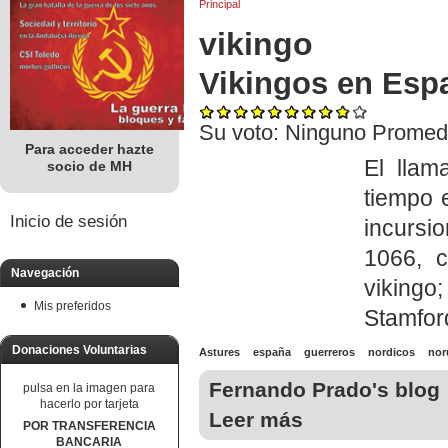
Principal
vikingo
Vikingos en Esp
Su voto:
Ninguno
Promed
Para acceder hazte
El llam
socio de MH
tiempo 
Inicio de sesión
incursi
1066, c
Navegación
vikingo;
Mis preferidos
Stamfor
Donaciones Voluntarias
Astures
españa
guerreros
nordicos
nor
Fernando Prado's blog
pulsa en la imagen para
hacerlo por tarjeta
Leer más
POR TRANSFERENCIA
BANCARIA