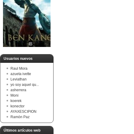
Usuarios nuevos
Raul Mora
azueta ivette
Leviathan
yo soy aquel qu...
asherrera
Moni
koerek
konector
AYAXESCIPION
Ramòn Paz
Últimos artículos web