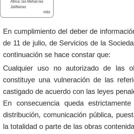
África: las Mehal-las
Jalifianas
más
En cumplimiento del de
b
er de informació
de 11 de julio, de Servicios de la Socied
continuación se hace constar que:
Cualquier uso no autorizado de las o
constituye una vulneración de las refe
castigado de acuerdo con las leyes penal
En consecuencia queda estrictamente 
distri
b
ución, comunicación pú
b
lica, pues
la totalidad o parte de las o
b
ras contenida