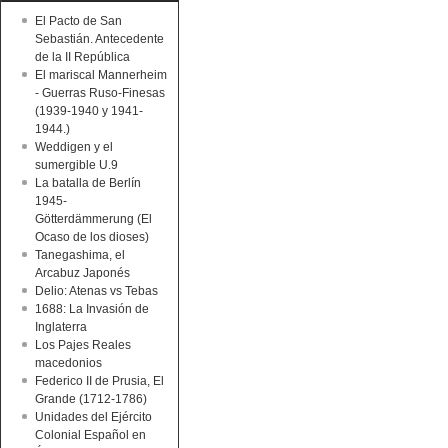
El Pacto de San
Sebastián. Antecedente
de la II República
El mariscal Mannerheim
- Guerras Ruso-Finesas
(1939-1940 y 1941-
1944.)
Weddigen y el
sumergible U.9
La batalla de Berlín
1945-
Götterdämmerung (El
Ocaso de los dioses)
Tanegashima, el
Arcabuz Japonés
Delio: Atenas vs Tebas
1688: La Invasión de
Inglaterra
Los Pajes Reales
macedonios
Federico II de Prusia, El
Grande (1712-1786)
Unidades del Ejército
Colonial Español en