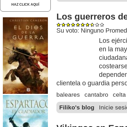
HAZ CLICK AQUÍ
Los guerreros d
Su voto:
Ninguno
Promed
Los ejérc
en la may
ciudadana
costearse
dependenc
clientela o guardia pers
baleares
cantabro
celt
Filiko's blog
Inicie ses