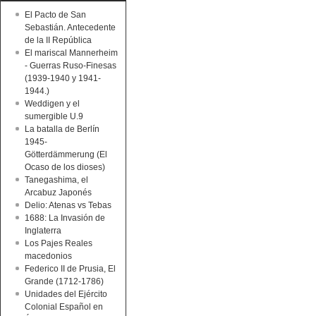
El Pacto de San
Sebastián. Antecedente
de la II República
El mariscal Mannerheim
- Guerras Ruso-Finesas
(1939-1940 y 1941-
1944.)
Weddigen y el
sumergible U.9
La batalla de Berlín
1945-
Götterdämmerung (El
Ocaso de los dioses)
Tanegashima, el
Arcabuz Japonés
Delio: Atenas vs Tebas
1688: La Invasión de
Inglaterra
Los Pajes Reales
macedonios
Federico II de Prusia, El
Grande (1712-1786)
Unidades del Ejército
Colonial Español en