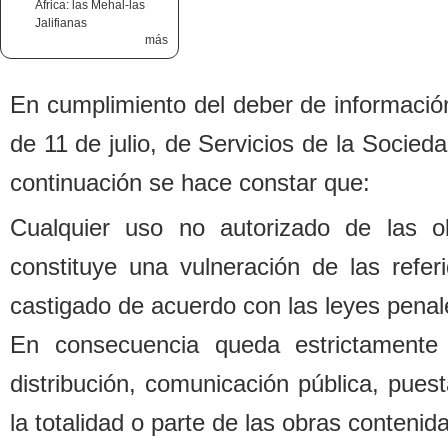
África: las Mehal-las
Jalifianas
más
En cumplimiento del de
b
er de informació
de 11 de julio, de Servicios de la Socied
continuación se hace constar que:
Cualquier uso no autorizado de las o
constituye una vulneración de las refe
castigado de acuerdo con las leyes penal
En consecuencia queda estrictamente 
distri
b
ución, comunicación pú
b
lica, pues
la totalidad o parte de las o
b
ras contenida