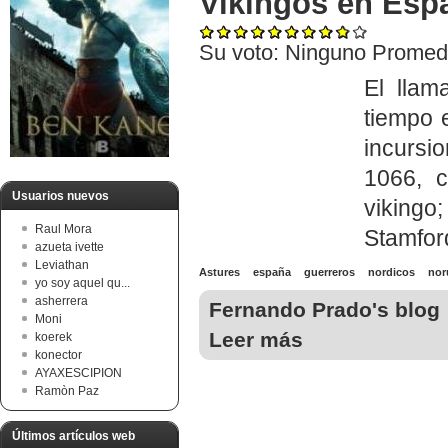
Vikingos en Esp
Su voto:
Ninguno
Promed
El llam
tiempo 
incursi
1066, c
Usuarios nuevos
vikingo;
Raul Mora
Stamfor
azueta ivette
Leviathan
Astures
españa
guerreros
nordicos
nor
yo soy aquel qu...
asherrera
Fernando Prado's blog
Moni
Leer más
koerek
konector
AYAXESCIPION
Ramòn Paz
Últimos artículos web