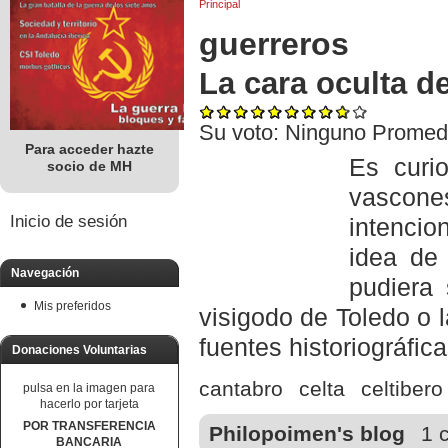
Principal
guerreros
La cara oculta de
Su voto:
Ninguno
Promed
Para acceder hazte
Es curi
socio de MH
vascone
Inicio de sesión
intencio
idea de 
Navegación
pudiera 
Mis preferidos
visigodo de Toledo o 
fuentes historiográfic
Donaciones Voluntarias
cantabro
celta
celtiber
pulsa en la imagen para
hacerlo por tarjeta
POR TRANSFERENCIA
Philopoimen's blog
1 
BANCARIA