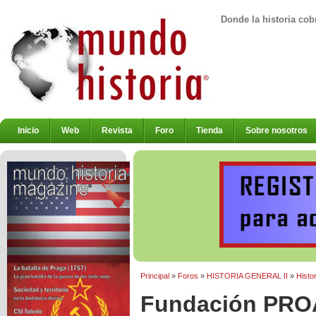
Donde la historia cob
Inicio
Web
Revista
Foro
Tienda
Sobre nosotros
Principal
»
Foros
»
HISTORIA GENERAL II
»
Histor
Fundación PRO