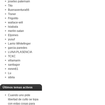
josetxo paternain
Tito
Buenaventura66
Tisner
Frigolito
wallace-will
lsiabala
merlin-satan
Eljoines
yusuf
Larrio Whitefinger
garcia paredes
LUNA PLASENCIA
TCKC
villamarin
santiagor
mmm61
Lu
sibila
Últimos temas activos
Cuando uno pide
libertad de culto se topa
con estas cosas para