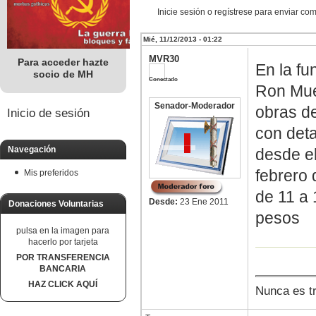
Inicie sesión o regístrese para enviar co
Mié, 11/12/2013 - 01:22
MVR30
Para acceder hazte
En la fu
socio de MH
Conectado
Ron Muec
Senador-Moderador
obras d
Inicio de sesión
con deta
Navegación
desde el
febrero 
Mis preferidos
de 11 a 
Desde:
23 Ene 2011
Donaciones Voluntarias
pesos
pulsa en la imagen para
hacerlo por tarjeta
POR TRANSFERENCIA
BANCARIA
HAZ CLICK AQUÍ
Nunca es tr