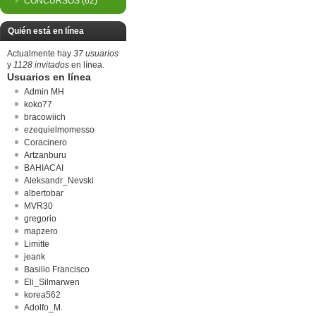
CONCURSOS
(62)
Quién está en línea
Actualmente hay
37 usuarios
y
1128 invitados
en línea.
Usuarios en línea
Admin MH
koko77
bracowiich
ezequielmomesso
Coracinero
Artzanburu
BAHIACAI
Aleksandr_Nevski
albertobar
MVR30
gregorio
mapzero
Limitte
jeank
Basilio Francisco
Eli_Silmarwen
korea562
Adolfo_M.