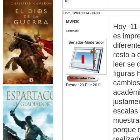
Top
Dom, 12/01/2014 - 04:39
MVR30
Hoy 11 
Conectado
es impre
Senador-Moderador
diferent
resto a 
leer se 
figuras
cambios 
Desde:
23 Ene 2011
académic
justamen
escalas
muestra
porque n
realizad