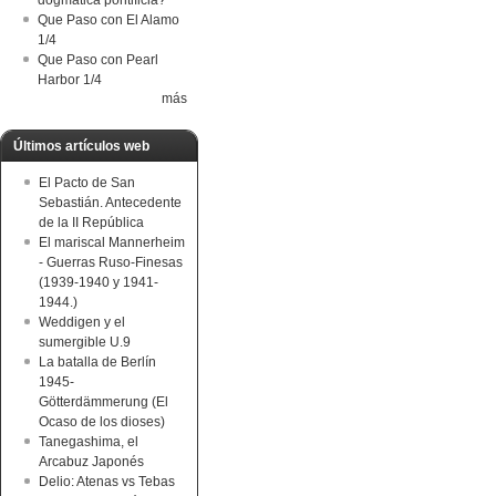
dogmática pontificia?
Que Paso con El Alamo
1/4
Que Paso con Pearl
Harbor 1/4
más
Últimos artículos web
El Pacto de San
Sebastián. Antecedente
de la II República
El mariscal Mannerheim
- Guerras Ruso-Finesas
(1939-1940 y 1941-
1944.)
Weddigen y el
sumergible U.9
La batalla de Berlín
1945-
Götterdämmerung (El
Ocaso de los dioses)
Tanegashima, el
Arcabuz Japonés
Delio: Atenas vs Tebas