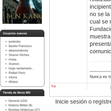
incipien
no se la
cual se
Fundaci
Usuarios nuevos
muestra
podenko
presenta
Basilio Francisco
comunica
albamonterrey
Sharon Vilches
rosaa
Xramon
hugo santamaria...
Rafael Pezo
Nunca es tr
mluna
dlinpul
Top
Tienda de libros MH
Inicie sesión o regís
General (104)
Historia Militar (8)
Novelas Historicas (37)