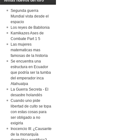
Temas nuevos del foro
Segunda guerra
Mundial vista desde el
espacio
Los reyes de Babilonia
Kamikazes Ases de
Combate Part 1 5
Las mujeres
matematicas mas
famosas de la historia
Se encuentra una
estructura en Ecuador
que podría ser la tumba
del emperador inca
Atahualpa
La Guerra Secreta - El
desastre holandés
Cuando uno pide
libertad de culto se topa
con estas cosas para
ser obligado a no
exigirla
Inocencio III: ¿Causante
de la monarquía