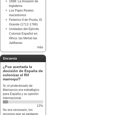
1688: La Invasión de
Inglaterra
Los Pajes Reales
macedonios
Federico II de Prusia, El
Grande (1712-1786)
Unidades del Ejército
Colonial Español en
África: las Mehal-las
Jalifianas
más
Encuesta
¿Fue acertada la
decisión de España de
colonizar el Rif
marroquí?
Si, el protectorado de
Marruecos era estratégico
para España y su opinión
internacional.
13%
No era necesario, los
recursos que se gastaron