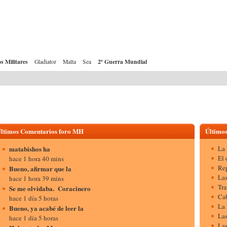
 Militares
2ª Guerra Mundial
Gladiator
Malta
Sea
ltimos Comentarios foro MH
Últimos
matabishos ha
La 
El 
hace 1 hora 40 mins
Rep
Bueno, afirmar que la
Las
hace 1 hora 39 mins
Tra
Se me olvidaba. Coracinero
Cab
hace 1 día 5 horas
La 
Bueno, ya acabé de leer la
Las
hace 1 día 5 horas
Las