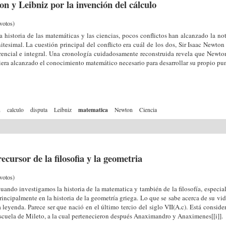
n y Leibniz por la invención del cálculo
votos)
a historia de las matemáticas y las ciencias, pocos conflictos han alcanzado la n
nitesimal. La cuestión principal del conflicto era cuál de los dos, Sir Isaac Newto
rencial e integral. Una cronología cuidadosamente reconstruida revela que Newt
era alcanzado el conocimiento matemático necesario para desarrollar su propio punt
a
matematica
calculo
disputa
Leibniz
Newton
Ciencia
ecursor de la filosofia y la geometria
votos)
uando investigamos la historia de la matematica y también de la filosofía, especial
rincipalmente en la historia de la geometría griega. Lo que se sabe acerca de su vi
a leyenda. Parece ser que nació en el último tercio del siglo VII(A.c). Está consid
scuela de Mileto, a la cual pertenecieron después Anaximandro y Anaximenes[
[i]
].