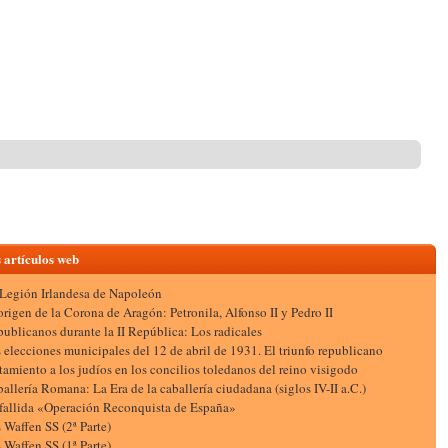
 artículos web
Legión Irlandesa de Napoleón
origen de la Corona de Aragón: Petronila, Alfonso II y Pedro II
ublicanos durante la II República: Los radicales
 elecciones municipales del 12 de abril de 1931. El triunfo republicano
tamiento a los judíos en los concilios toledanos del reino visigodo
allería Romana: La Era de la caballería ciudadana (siglos IV-II a.C.)
fallida «Operación Reconquista de España»
 Waffen SS (2ª Parte)
 Waffen SS (1ª Parte)