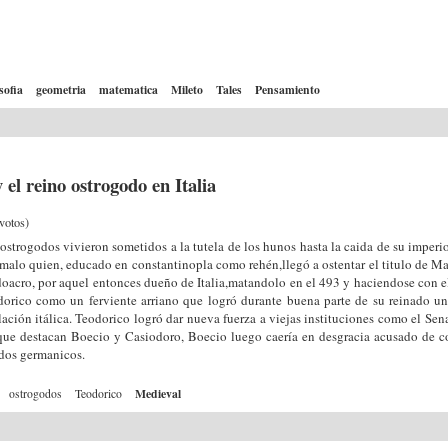
osofia
geometria
matematica
Mileto
Tales
Pensamiento
el reino ostrogodo en Italia
votos)
ostrogodos vivieron sometidos a la tutela de los hunos hasta la caida de su imper
malo quien, educado en constantinopla como rehén,llegó a ostentar el titulo de Mag
oacro, por aquel entonces dueño de Italia,matandolo en el 493 y haciendose con el 
orico como un ferviente arriano que logró durante buena parte de su reinado una
ación itálica. Teodorico logró dar nueva fuerza a viejas instituciones como el Sen
que destacan Boecio y Casiodoro, Boecio luego caería en desgracia acusado de c
ados germanicos.
Medieval
ostrogodos
Teodorico