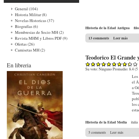
General (104)
Historia Militar (8)
Novelas Historicas (37)
Biografías (6)
Historia de la Edad Antigua
fil
Membresias de Socio MH (2)
13 comments
Leer más
Revista MHM y Libros PDF (9)
Ofertas (26)
Camisetas MH (2)
Teodorico El Grande y 
En libreria
Su voto:
Ninguno
Promedio:
8.4
(
5
Los 
el Á
a Od
Teod
pobl
los 
est
Historia de la Edad Media
italia
5 comments
Leer más