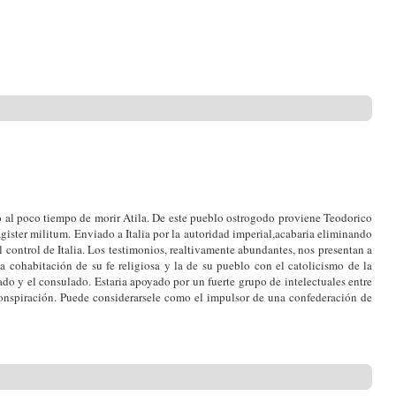
io al poco tiempo de morir Atila. De este pueblo ostrogodo proviene Teodorico
ister militum. Enviado a Italia por la autoridad imperial,acabaria eliminando
control de Italia. Los testimonios, realtivamente abundantes, nos presentan a
 cohabitación de su fe religiosa y la de su pueblo con el catolicismo de la
ado y el consulado. Estaria apoyado por un fuerte grupo de intelectuales entre
onspiración. Puede considerarsele como el impulsor de una confederación de