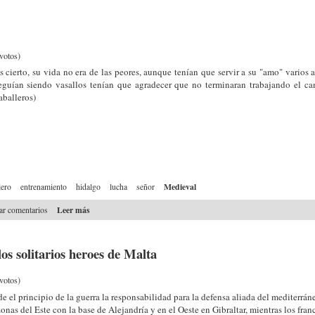
votos)
s cierto, su vida no era de las peores, aunque tenían que servir a su "amo" varios 
eguían siendo vasallos tenían que agradecer que no terminaran trabajando el c
aballeros)
Medieval
lero
entrenamiento
hidalgo
lucha
señor
Leer más
iar comentarios
os solitarios heroes de Malta
votos)
e el principio de la guerra la responsabilidad para la defensa aliada del mediterrán
zonas del Este con la base de Alejandría y en el Oeste en Gibraltar, mientras los fra