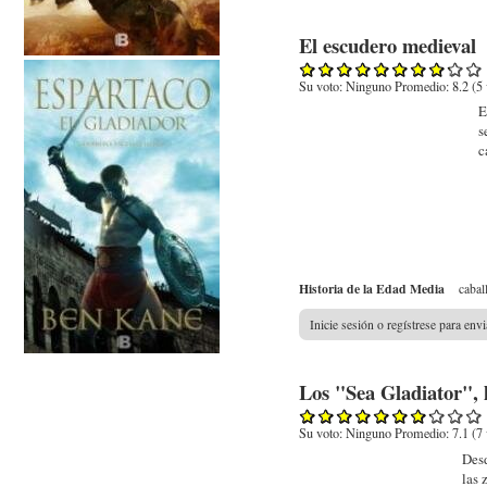
El escudero medieval
Su voto:
Ninguno
Promedio:
8.2
(
5
E
s
c
Historia de la Edad Media
cabal
Inicie sesión o regístrese para env
Los "Sea Gladiator", l
Su voto:
Ninguno
Promedio:
7.1
(
7
Desd
las 