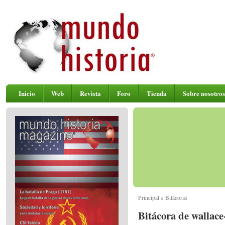
Inicio
Web
Revista
Foro
Tienda
Sobre nosotros
Principal
»
Bitácoras
Bitácora de wallace