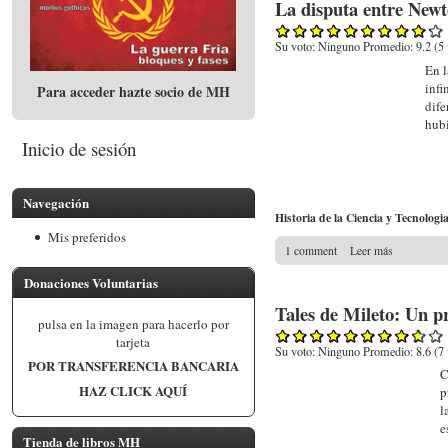
La disputa entre Newto
Su voto:
Ninguno
Promedio:
9.2
(
5
En l
infi
Para acceder hazte socio de MH
dife
hubi
Inicio de sesión
Navegación
Historia de la Ciencia y Tecnologi
Mis preferidos
1 comment
Leer más
Donaciones Voluntarias
Tales de Mileto: Un pr
pulsa en la imagen para hacerlo por
tarjeta
Su voto:
Ninguno
Promedio:
8.6
(
7
POR TRANSFERENCIA BANCARIA
C
HAZ CLICK AQUÍ
p
l
e
Tienda de libros MH