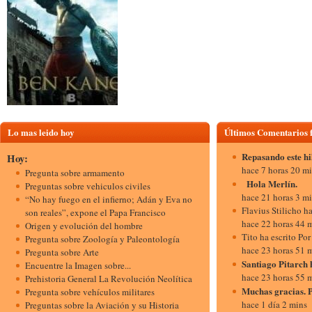
Lo mas leido hoy
Últimos Comentarios
Repasando este h
Hoy:
hace 7 horas 20 m
Pregunta sobre armamento
Hola Merlí
Preguntas sobre vehiculos civiles
hace 21 horas 3 m
“No hay fuego en el infierno; Adán y Eva no
Flavius Stilicho h
son reales”, expone el Papa Francisco
hace 22 horas 44 
Origen y evolución del hombre
Tito ha escrito Por
Pregunta sobre Zoología y Paleontología
hace 23 horas 51 
Pregunta sobre Arte
Santiago Pitarch 
Encuentre la Imagen sobre...
hace 23 horas 55 
Prehistoria General La Revolución Neolítica
Muchas gracias. 
Pregunta sobre vehículos militares
hace 1 día 2 mins
Preguntas sobre la Aviación y su Historia