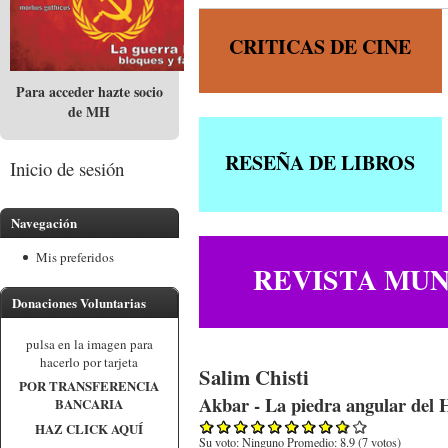
CRITICAS DE CINE
Para acceder hazte socio
de MH
RESEÑA DE LIBROS
Inicio de sesión
Navegación
Mis preferidos
REVISTA MUN
Donaciones Voluntarias
pulsa en la imagen para
hacerlo por tarjeta
Salim Chisti
POR TRANSFERENCIA
Akbar - La piedra angular del 
BANCARIA
HAZ CLICK AQUÍ
Su voto:
Ninguno
Promedio:
8.9
(
7
votos)