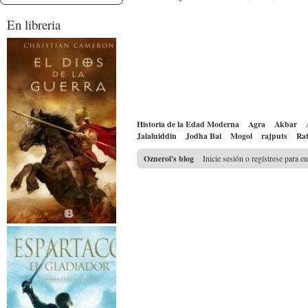
En libreria
Historia de la Edad Moderna
Agra
Akbar
Jalaluiddin
Jodha Bai
Mogol
rajputs
Ra
Oznerol's blog
Inicie sesión o regístrese para e