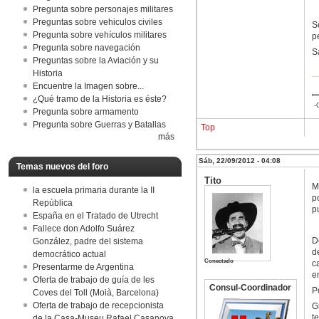
Pregunta sobre personajes militares
Preguntas sobre vehiculos civiles
S
Pregunta sobre vehículos militares
p
Pregunta sobre navegación
S
Preguntas sobre la Aviación y su
Historia
Encuentre la Imagen sobre...
¿Qué tramo de la Historia es éste?
-C
Pregunta sobre armamento
Pregunta sobre Guerras y Batallas
Top
más
Sáb, 22/09/2012 - 04:08
Temas nuevos del foro
Tito
M
la escuela primaria durante la II
p
República
p
España en el Tratado de Utrecht
Fallece don Adolfo Suárez
D
González, padre del sistema
d
democrático actual
Conectado
c
Presentarme de Argentina
e
Oferta de trabajo de guía de les
Consul-Coordinador
P
Coves del Toll (Moià, Barcelona)
Oferta de trabajo de recepcionista
G
t
de la Casa-Museu Rafael Casanova