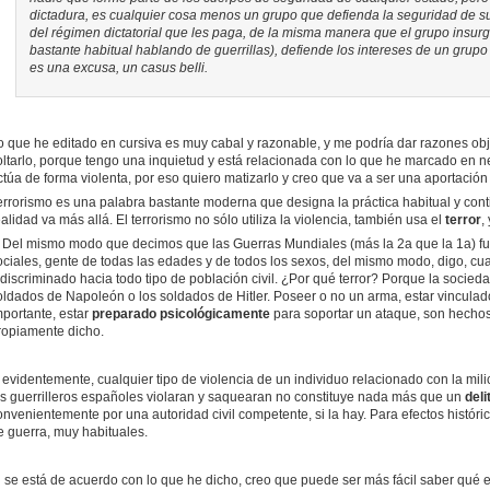
dictadura, es cualquier cosa menos un grupo que defienda la seguridad de su
del régimen dictatorial que les paga, de la misma manera que el grupo insur
bastante habitual hablando de guerrillas), defiende los intereses de un grupo
es una excusa, un casus belli.
o que he editado en cursiva es muy cabal y razonable, y me podría dar razones obje
oltarlo, porque tengo una inquietud y está relacionada con lo que he marcado en n
ctúa de forma violenta, por eso quiero matizarlo y creo que va a ser una aportación
errorismo es una palabra bastante moderna que designa la práctica habitual y conti
alidad va más allá. El terrorismo no sólo utiliza la violencia, también usa el
terror
,
el mismo modo que decimos que las Guerras Mundiales (más la 2a que la 1a) fuero
ociales, gente de todas las edades y de todos los sexos, del mismo modo, digo, cua
ndiscriminado hacia todo tipo de población civil. ¿Por qué terror? Porque la socied
oldados de Napoleón o los soldados de Hitler. Poseer o no un arma, estar vinculado 
mportante, estar
preparado psicológicamente
para soportar un ataque, son hechos 
ropiamente dicho.
, evidentemente, cualquier tipo de violencia de un individuo relacionado con la mil
os guerrilleros españoles violaran y saquearan no constituye nada más que un
deli
onvenientemente por una autoridad civil competente, si la hay. Para efectos históric
e guerra, muy habituales.
i se está de acuerdo con lo que he dicho, creo que puede ser más fácil saber qué 