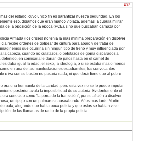
#32
as del estado, cuyo unico fin es garantizar nuestra seguridad. En los
mplemente eso, digamos que eran mando y plaza, ademas la cupula militar
ada de la oposición de la epoca (PCE), sino que buscaban carnaza por
 Policia Armada (los grises) no tenia la mas minima preparación en disolver
icia recibe ordenes de golpear de cintura para abajo y de tratar de
imaginemos que ocurriria sin ningun tipo de freno y muy influenciada por
os a la cabeza, cuando no culatazos, o pelotazos de goma disparados a
detenido, en comisaria le darian de palos hasta en el carnet de
s les daba igual la edad, el sexo, la ideologia, o si se estaba mas o menos
 como en una de las manifestaciones estudiantiles, los convocantes
e e iva con su bastón no pasaria nada, ni que decir tiene que al pobre
no era una hermanita de la caridad, pero esta vez no se le puede imputar
iento posterior avala la imposibilidad de su autoria. Evidentemente el
ra conocido como "la porra de la transición", por su afición a disolver
onesa, un tipejo con un palmares nauseabundo. Años mas tarde Martín
s de bala, alegando que habia poca policia y que estos se habian visto
ipción de las llamadas de radio de la propia policia.