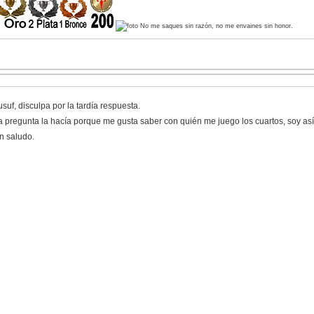
No me saques sin razón, no me envaines sin honor.
suf, disculpa por la tardía respuesta.
a pregunta la hacía porque me gusta saber con quién me juego los cuartos, soy así 
n saludo.