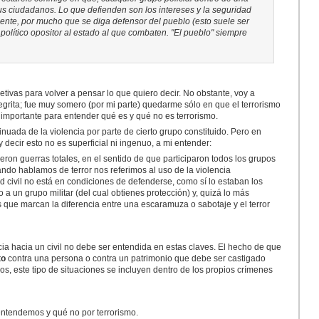
s ciudadanos. Lo que defienden son los intereses y la seguridad
gente, por mucho que se diga defensor del pueblo (esto suele ser
 político opositor al estado al que combaten. "El pueblo" siempre
tivas para volver a pensar lo que quiero decir. No obstante, voy a
egrita; fue muy somero (por mi parte) quedarme sólo en que el terrorismo
 importante para entender qué es y qué no es terrorismo.
nuada de la violencia por parte de cierto grupo constituido. Pero en
 y decir esto no es superficial ni ingenuo, a mi entender:
n guerras totales, en el sentido de que participaron todos los grupos
ndo hablamos de terror nos referimos al uso de la violencia
ad civil no está en condiciones de defenderse, como sí lo estaban los
a un grupo militar (del cual obtienes protección) y, quizá lo más
que marcan la diferencia entre una escaramuza o sabotaje y el terror
icia hacia un civil no debe ser entendida en estas claves. El hecho de que
to
contra una persona o contra un patrimonio que debe ser castigado
os, este tipo de situaciones se incluyen dentro de los propios crímenes
entendemos y qué no por terrorismo.