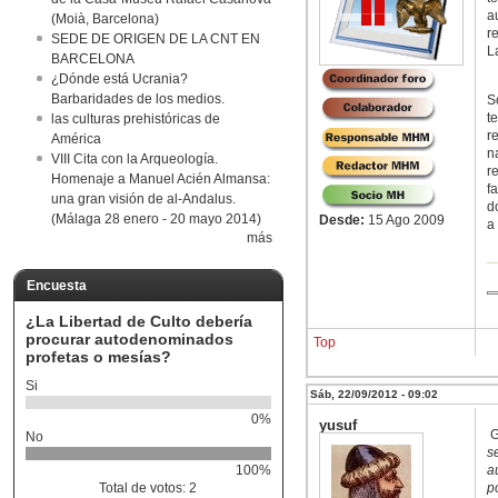
a
(Moià, Barcelona)
r
SEDE DE ORIGEN DE LA CNT EN
L
BARCELONA
¿Dónde está Ucrania?
Barbaridades de los medios.
S
t
las culturas prehistóricas de
r
América
n
VIII Cita con la Arqueología.
r
Homenaje a Manuel Acién Almansa:
f
una gran visión de al-Andalus.
d
(Málaga 28 enero - 20 mayo 2014)
Desde:
15 Ago 2009
a
más
Encuesta
¿La Libertad de Culto debería
procurar autodenominados
Top
profetas o mesías?
Si
Sáb, 22/09/2012 - 09:02
0%
yusuf
G
No
s
a
100%
p
Total de votos: 2