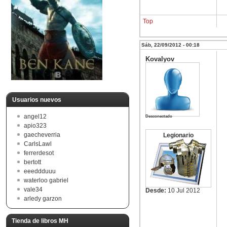
Top
Sáb, 22/09/2012 - 00:18
Kovalyov
Usuarios nuevos
angel12
Desconectado
apio323
gaecheverria
Legionario
CarlsLawl
ferrerdesot
bertott
eeeddduuu
waterloo gabriel
vale34
Desde:
10 Jul 2012
arledy garzon
Tienda de libros MH