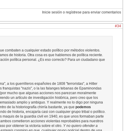
Inicie sesión o regístrese para enviar comentarios
#34
que combaten a cualquier estado político por métodos violentos.
os de historia. Otra cosa es que hablemos de política reciente.
ración política personal. ¿Es eso correcto? Para un ciudadano que
, a los guerrilleros españoles de 1808 "terroristas", a Hitler
los franquistas "nazis", o la las falanges tebanas de Epaminondas
iva (por mucho que algunas acciones nos parezcan moralmente
iendo un artículo de investigación histórica, pero creo que los
 demasiado amplio y ambiguo. Y realmente no lo digo por ninguna
ntro de la historiografía chirría bastante, ya que
podemos
ando de historia, encajaría casi con cualquier grupo tribal o político.
s maquis de la guardia civil en 1940, es que unos formaban parte
nte ambos cometieron acciones violentas reprobables para nuestros
o por obtener la victoria sobre el otro.
Y no quiero ofender a
estareis conmigo en que, cualquier grupo policial dentro de una