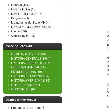
General (104)
Historia Militar (8)
Novelas Historicas (37)
Biografías (6)
Membresias de Socio MH (4)
Revista MHM y Libros PDF (9)
Ofertas (26)
L
s
Camisetas MH (2)
a
T
Índice de Foros MH
re
D
ORGANIZACIÓN MH
(286)
s
HISTORIA GENERAL I
(1094)
i
HISTORIA GENERAL II
(1250)
s
GUERRAS MUNDIALES Y
i
ENTREGUERRAS
(405)
p
HISTORIA DE ESPAÑA
(294)
HISTORIA AMERICANA
(335)
Y
OTROS TEMAS
(824)
l
CONCURSOS
(69)
c
d
Últimos temas activos
S
Preguntas sobre...Cine!!!