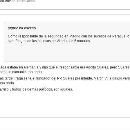
para enviar comentarios
sigpro
ha escrito
Como responsable de la seguridad en Madrid con los sucesos de Paracuellos
sido Fraga con los sucesos de Vitoria con 5 muertos.
raga estaba en Alemania y dijo que el responsable era Adolfo Suarez, pero Suarez, q
sorio le comunicaron nada.
as tarde Fraga sería el fundador del PP, Suárez presidente, Martín Villa dirigió vari
asa nada.
rrillo y todos los demás políticos, son iguales.