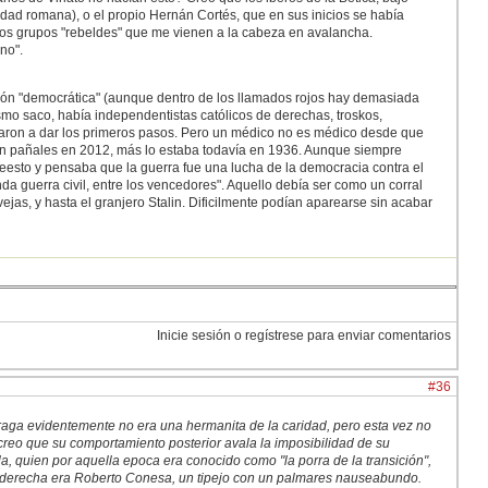
lidad romana), o el propio Hernán Cortés, que en sus inicios se había
antos grupos "rebeldes" que me vienen a la cabeza en avalancha.
no".
ción "democrática" (aunque dentro de los llamados rojos hay demasiada
mo saco, había independentistas católicos de derechas, troskos,
aron a dar los primeros pasos. Pero un médico no es médico desde que
en pañales en 2012, más lo estaba todavía en 1936. Aunque siempre
eesto y pensaba que la guerra fue una lucha de la democracia contra el
a guerra civil, entre los vencedores". Aquello debía ser como un corral
ovejas, y hasta el granjero Stalin. Dificilmente podían aparearse sin acabar
Inicie sesión o regístrese para enviar comentarios
#36
Fraga evidentemente no era una hermanita de la caridad, pero esta vez no
reo que su comportamiento posterior avala la imposibilidad de su
, quien por aquella epoca era conocido como "la porra de la transición",
no derecha era Roberto Conesa, un tipejo con un palmares nauseabundo.