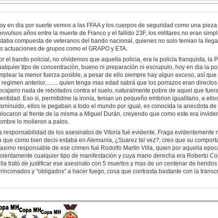
oy en dia por suerte vemos a las FFAA y los cuerpos de seguridad como una pieza m
onvulsos años entre la muerte de Franco y el fallido 23F, los militares no eran si
staba compuesta de veteranos del bando nacional, quienes no solo temian la lleg
as actuaciones de grupos como el GRAPO y ETA.
or el bando policial, no olvidemos que aquella policia, era la policia franquista, la
ualquier tipo de concentración, bueno ni preparación ni escrupulo, hoy en dia la pol
mplear la menor fuerza posible, a pesar de ello siempre hay algun exceso, así que 
l regimen anterior......... quien tenga mas edad sabrá que los porrazos eran direct
ocajarro nada de rebotados contra el suelo, naturalmente pobre de aquel que fuera 
dentidad. Eso si, permitidme la ironia, tenian un pequeño embrion igualitario, a ello
isminuido, ellos le pegaban a todo el mundo por igual, es conocida la anecdota de
olocaron al frente de la misma a Miguel Durán, creyendo que como este era invident
ombre lo molieron a palos.
a responsabilidad de los asesinatos de Vitoria fué evidente, Fraga evidentemente 
a que como bien decis estaba en Alemania, ¿Suarez tal vez?, creo que su comportam
aximo responsable de ese crimen fué Rodolfo Martín Villa, quien por aquella epoca e
iolentamente cualquier tipo de manifestación y cuya mano derecha era Roberto C
illa trató de justificar ese asesinato con 5 muertos y mas de un centenar de herido
rrinconados y "obligados" a hacer fuego, cosa que contrasta bastante con la transcr