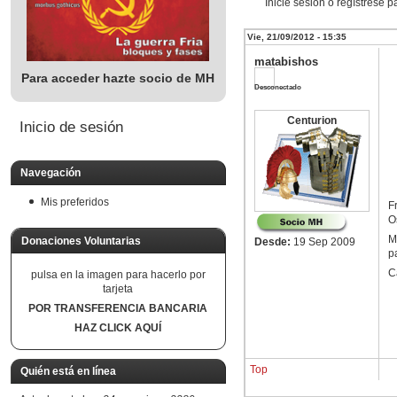
Inicie sesión o regístrese 
Vie, 21/09/2012 - 15:35
matabishos
Para acceder hazte socio de MH
Desconectado
Centurion
Inicio de sesión
Navegación
Mis preferidos
F
O
M
Donaciones Voluntarias
Desde:
19 Sep 2009
p
Ca
pulsa en la imagen para hacerlo por
tarjeta
POR TRANSFERENCIA BANCARIA
HAZ CLICK AQUÍ
Top
Quién está en línea