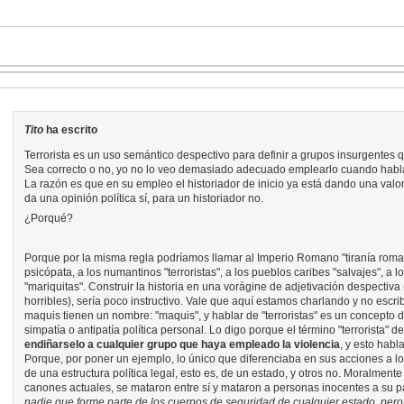
Tito
ha escrito
Terrorista es un uso semántico despectivo para definir a grupos insurgentes 
Sea correcto o no, yo no lo veo demasiado adecuado emplearlo cuando hablam
La razón es que en su empleo el historiador de inicio ya está dando una valo
da una opinión política sí, para un historiador no.
¿Porqué?
Porque por la misma regla podríamos llamar al Imperio Romano "tiranía romana"
psicópata, a los numantinos "terroristas", a los pueblos caribes "salvajes", a 
"mariquitas". Construir la historia en una vorágine de adjetivación despect
horribles), sería poco instructivo. Vale que aquí estamos charlando y no escrib
maquis tienen un nombre: "maquis", y hablar de "terroristas" es un concepto
simpatía o antipatía política personal. Lo digo porque el término "terrorista" de
endiñarselo a cualquier grupo que haya empleado la violencia
, y esto habl
Porque, por poner un ejemplo, lo único que diferenciaba en sus acciones a lo
de una estructura política legal, esto es, de un estado, y otros no. Moralme
canones actuales, se mataron entre sí y mataron a personas inocentes a su pas
nadie que forme parte de los cuerpos de seguridad de cualquier estado, pero 