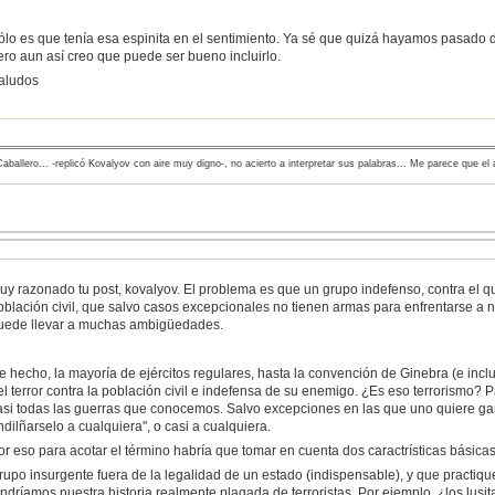
ólo es que tenía esa espinita en el sentimiento. Ya sé que quizá hayamos pasado d
ero aun así creo que puede ser bueno incluirlo.
aludos
aballero... -replicó Kovalyov con aire muy digno-, no acierto a interpretar sus palabras... Me parece que el
uy razonado tu post, kovalyov. El problema es que un grupo indefenso, contra el qu
oblación civil, que salvo casos excepcionales no tienen armas para enfrentarse a
uede llevar a muchas ambigüedades.
e hecho, la mayoría de ejércitos regulares, hasta la convención de Ginebra (e in
el terror contra la población civil e indefensa de su enemigo. ¿Es eso terrorismo?
asi todas las guerras que conocemos. Salvo excepciones en las que uno quiere g
ndilñarselo a cualquiera", o casi a cualquiera.
or eso para acotar el término habría que tomar en cuenta dos caractrísticas básicas
rupo insurgente fuera de la legalidad de un estado (indispensable), y que practique 
endríamos nuestra historia realmente plagada de terroristas. Por ejemplo, ¿los lusit