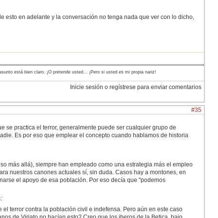
e esto en adelante y la conversación no tenga nada que ver con lo dicho,
 asunto está bien claro. ¡O pretende usted... ¡Pero si usted es mi propia nariz!
Inicie sesión o regístrese para enviar comentarios
#35
e se practica el terror, generalmente puede ser cualquier grupo de
 nadie. Es por eso que emplear el concepto cuando hablamos de historia
cluso más allá), siempre han empleado como una estrategia más el empleo
 Para nuestros canones actuales sí, sin duda. Casos hay a montones, en
anarse el apoyo de esa población. Por eso decía que "podemos
:
el terror contra la población civil e indefensa. Pero aún en este caso
anos de Viriato no hacían esto? Creo que los iberos de la Betica, bajo