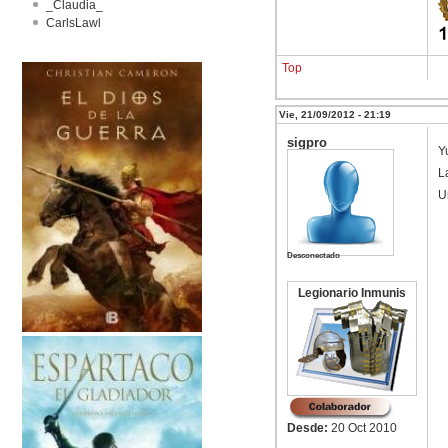
_Claudia_
CarlsLawl
Top
Vie, 21/09/2012 - 21:19
sigpro
Yu
L
U
Desconectado
Legionario Inmunis
Desde:
20 Oct 2010