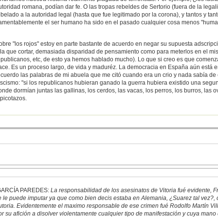
utoridad romana, podían dar fe. O las tropas rebeldes de Sertorio (fuera de la lega
ebelado a la autoridad legal (hasta que fue legitimado por la corona), y tantos y t
amentablemente el ser humano ha sido en el pasado cualquier cosa menos "huma
obre "los rojos" estoy en parte bastante de acuerdo en negar su supuesta adscrip
ela que cortar, demasiada disparidad de pensamiento como para meterlos en el mis
epublicanos, etc, de esto ya hemos hablado mucho). Lo que si creo es que comenz
ace. Es un proceso largo, de vida y maduréz. La democracia en España aún está 
ecuerdo las palabras de mi abuela que me citó cuando era un crio y nada sabía de 
ascismo: "si los republicanos hubieran ganado la guerra hubiera existido una segund
onde dormían juntas las gallinas, los cerdos, las vacas, los perros, los burros, las 
 picotazos.
ARCÍA PAREDES:
La responsabilidad de los asesinatos de Vitoria fué evidente, 
e le puede imputar ya que como bien decis estaba en Alemania, ¿Suarez tal vez?, c
utoria. Evidentemente el maximo responsable de ese crimen fué Rodolfo Martín Villa
or su afición a disolver violentamente cualquier tipo de manifestación y cuya ma