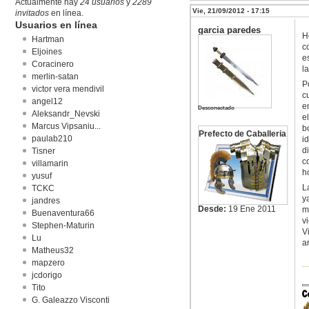
Actualmente hay
24 usuarios
y
2289
Vie, 21/09/2012 - 17:15
invitados
en línea.
Usuarios en línea
garcia paredes
H
Hartman
c
Eljoines
e
Coracinero
l
merlin-satan
P
victor vera mendivil
c
angel12
e
Desconectado
Aleksandr_Nevski
e
Marcus Vipsaniu...
b
Prefecto de Caballeria
paulab210
i
d
Tisner
c
villamarin
h
yusuf
L
TCKC
y
jandres
Desde:
19 Ene 2011
m
Buenaventura66
v
Stephen-Maturin
V
Lu
a
Matheus32
mapzero
jcdorigo
Tito
G. Galeazzo Visconti