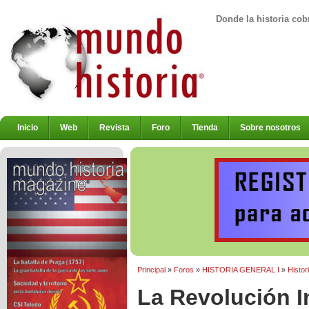
Donde la historia cob
Inicio
Web
Revista
Foro
Tienda
Sobre nosotros
Principal
»
Foros
»
HISTORIA GENERAL I
»
Histor
La Revolución In