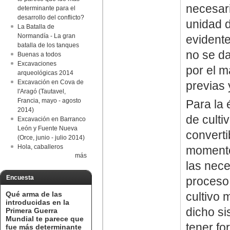
necesari
determinante para el
desarrollo del conflicto?
unidad d
La Batalla de
Normandía - La gran
evidente
batalla de los tanques
no se da
Buenas a todos
Excavaciones
por el m
arqueológicas 2014
Excavación en Cova de
previas 
l'Aragó (Tautavel,
Francia, mayo - agosto
Para la 
2014)
de cultiv
Excavación en Barranco
León y Fuente Nueva
converti
(Orce, junio - julio 2014)
Hola, caballeros
momento 
más
las nece
Encuesta
proceso
Qué arma de las
cultivo 
introducidas en la
dicho si
Primera Guerra
Mundial te parece que
tener fo
fue más determinante