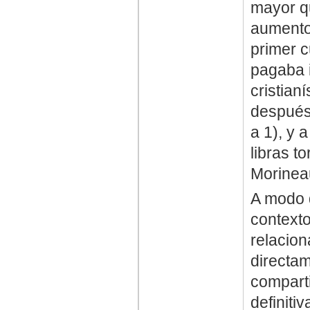
mayor q
aumento 
primer c
pagaba 
cristian
después 
a 1), y 
libras t
Morinea
A modo 
contexto
relacio
directam
comparti
definitiv