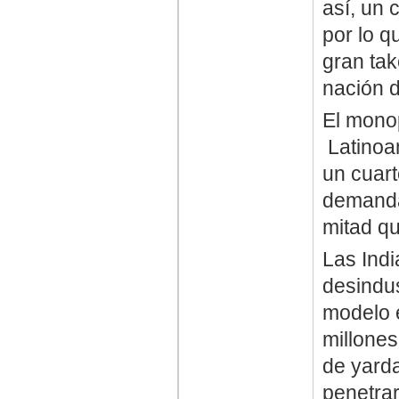
así, un
por lo q
gran tak
nación 
El monop
Latinoa
un cuart
demanda
mitad q
Las Indi
desindus
modelo e
millone
de yarda
penetrar