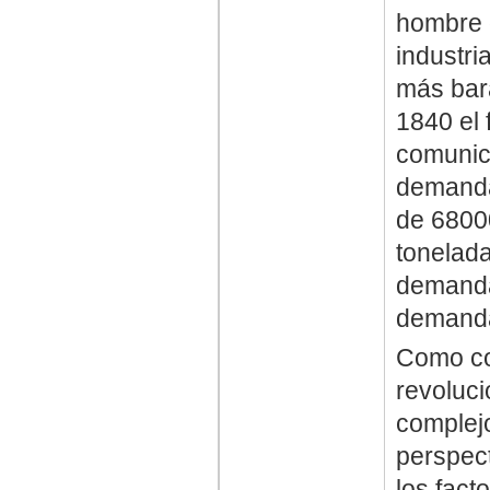
hombre d
industri
más bara
1840 el 
comunic
demanda 
de 6800
tonelada
demanda
demanda
Como co
revoluci
complej
perspect
los fac