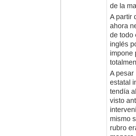
de la m
A partir
ahora ne
de todo 
inglés p
impone p
totalmen
A pesar 
estatal 
tendía a
visto an
interven
mismo su
rubro er