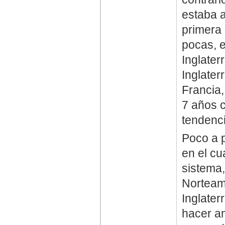
estaba a
primera 
pocas, 
Inglater
Inglater
Francia,
7 años c
tendenc
Poco a p
en el cu
sistema,
Norteamé
Inglater
hacer a