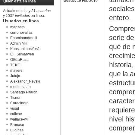
Desde:
19 Feb 2010
Quién está en línea
sociales
Actualmente hay
21 usuarios
y
1537 invitados
en línea.
entero.
Usuarios en línea
Comprend
mapzero
curronovallas
serie d
Epaminondas_II
Admin MH
qué de 
KonstantinosYesfa
crecimie
Eli_Silmarwen
OGLaRaza
historia
TCKC
matiere
que la a
Jufuja
estructu
Aleksandr_Nevski
merlin-satan
comprend
Santiago Pitarch
Tisner
caracter
Coracinero
requiere
yusuf
caliche
nivel hi
wallace-will
Brunaso
compren
Eljoines