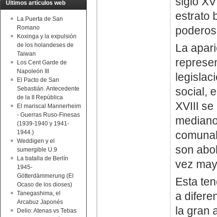
siglo XV
Últimos artículos web
estrato 
La Puerta de San
Romano
poderoso
Koxinga y la expulsión
de los holandeses de
La apar
Taiwan
represen
Los Cent Garde de
Napoleón III
legislac
El Pacto de San
Sebastián. Antecedente
social, 
de la II República
XVIII se
El mariscal Mannerheim
- Guerras Ruso-Finesas
mediano
(1939-1940 y 1941-
1944.)
comunal
Weddigen y el
son abol
sumergible U.9
La batalla de Berlín
vez mayo
1945-
Götterdämmerung (El
Esta ten
Ocaso de los dioses)
Tanegashima, el
a difere
Arcabuz Japonés
la gran 
Delio: Atenas vs Tebas