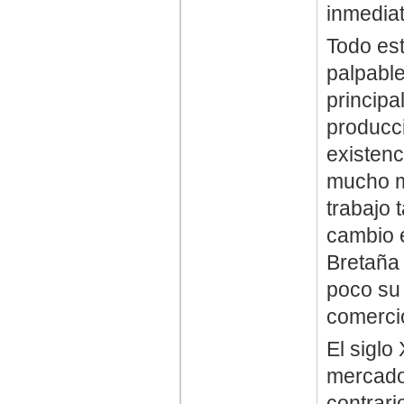
inmedia
Todo es
palpable
principa
producci
existenc
mucho m
trabajo 
cambio e
Bretaña
poco su 
comerci
El siglo
mercado 
contrari