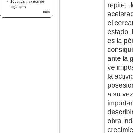
1688: La Invasión de
repite, 
Inglaterra
más
acelerad
el cerca
estado, 
es la pé
consigu
ante la 
ve impos
la activ
posesion
a su ve
importan
describ
obra ind
crecimie