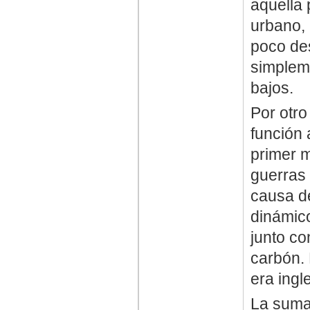
aquella 
urbano, 
poco des
simpleme
bajos.
Por otro
función
primer 
guerras 
causa de
dinámico
junto co
carbón. 
era ingl
La suma 