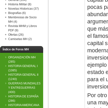
General (104)
Historia Militar (8)
pocas pa
Novelas Historicas (37)
abundant
Biografías (6)
Membresias de Socio
argument
MH (4)
Revista MHM y Libros
que más 
PDF (9)
el famos
Ofertas (26)
Camisetas MH (2)
capital 
moderna
Índice de Foros MH
inversio
ORGANIZACIÓN MH
(285)
ejemplo 
HISTORIA GENERAL I
(1085)
estado e
HISTORIA GENERAL II
para el 
(1240)
GUERRAS MUNDIALES
inversi
Y ENTREGUERRAS
(400)
Por otro
HISTORIA DE ESPAÑA
(286)
una may
HISTORIA AMERICANA