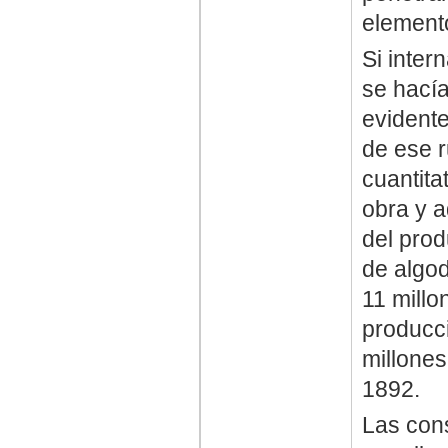
elemento
Si inter
se hacía
evidente
de ese r
cuantit
obra y 
del prod
de algo
11 millo
producci
millones
1892.
Las con