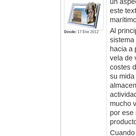
un aspec
este tex
marítimo
Al princ
Desde:
17 Ene 2012
sistema 
hacia a 
vela de
costes d
su mida
almacen
activida
mucho va
por ese 
producto
Cuando 