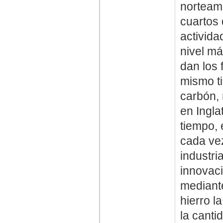
norteame
cuartos 
activida
nivel má
dan los 
mismo ti
carbón,
en Ingla
tiempo, 
cada vez
industri
innovaci
mediante
hierro l
la canti