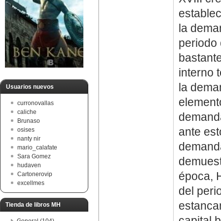
estable
la deman
periodo
bastante
interno 
la deman
Usuarios nuevos
element
curronovallas
caliche
demanda 
Brunaso
ante est
osises
nanty nir
demanda
mario_calafate
Sara Gomez
demuestr
hudaven
época, H
Cartonerovip
excellmes
del peri
estancam
Tienda de libros MH
capital 