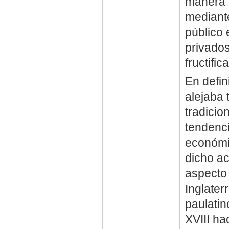
manera 
mediante
público
privados
fructifi
En defin
alejaba 
tradicio
tendenc
económi
dicho ac
aspecto 
Inglater
paulatin
XVIII ha