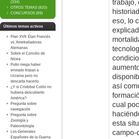
trabajo,
(334)
OTROS TEMAS
(820)
historia
CONCURSOS
(69)
eso, lo 
Últimos temas activos
explicad
Plan XVII: Élan Francés
mortalid
vs. Ametralladoras
tecnolog
Alemanas
Sobre el Concilio de
condici
Nicea
Putin niega haber
aumento 
enviado tropas a
disponib
Ucrania pero no
descarta hacerlo
así como
¿Y si Cristobal Colón no
hubiera descubierto
formaci
América?
cual poc
Pregunta sobre
navegación
haciéndo
Pregunta sobre
Zoología y
esta sit
Paleontología
campo-c
Los Generales
Españoles de la Guerra