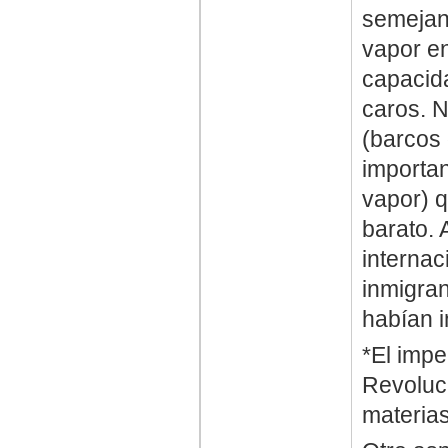
semejan
vapor en
capacid
caros. 
(barcos
importa
vapor) q
barato.
internac
inmigra
habían i
*El impe
Revoluc
materias