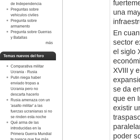
fuerteme
de Independencia
Preguntas sobre
una mayo
vehiculos civiles
infraest
Pregunta sobre
armamento
En cuant
Pregunta sobre Guerras
y Batallas
sector e
más
el siglo
Temas nuevos del foro
económic
Comparativa militar
XVIII y 
Ucrania - Rusia
Putin niega haber
expansi
enviado tropas a
se da en
Ucrania pero no
descarta hacerlo
que en I
Rusia amenaza con un
'asalto militar' a las
existir 
fuerzas ucranianas si no
traspas
se rinden esta noche
Qué arma de las
paralela
introducidas en la
Primera Guerra Mundial
poder so
te parece que fue más