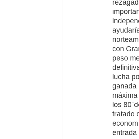
rezagada
importan
independ
ayudaría
norteam
con Gra
peso me
definiti
lucha po
ganada c
máxima 
los 80`d
tratado 
economía
entrada