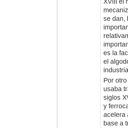
XVIII el
mecaniz
se dan, 
importan
relativa
importan
es la fa
el algod
industria
Por otro
usaba tr
siglos X
y ferroc
acelera
base a t