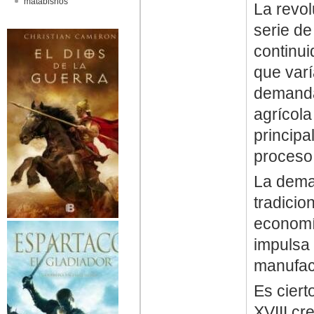
matabishos
La revol
serie de
continu
que varí
demanda,
agrícola
principa
proceso
La dema
tradici
economía
impulsa 
manufact
Es ciert
XVIII cr