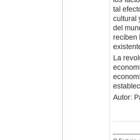
tal efec
cultural
del mun
reciben 
existent
La revol
economía
economí
establec
Autor: P