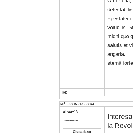
O Fortuna, 
detestabili
Egestatem, 
volubilis. 
midhi quo q
salutis et v
angaria. H
sternit for
Top
Mié, 18/01/2012 - 00:53
Albert13
Interesa
Desconectado
la Revol
Ciudadano