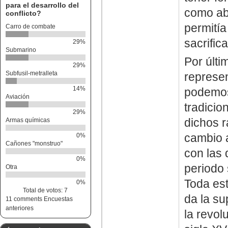
para el desarrollo del
como abo
conflicto?
permitía
Carro de combate
sacrific
29%
Submarino
Por últi
29%
Subfusil-metralleta
represen
14%
podemos
Aviación
tradicio
29%
dichos r
Armas químicas
cambio 
0%
Cañones "monstruo"
con las 
0%
periodo 
Otra
Toda est
0%
Total de votos: 7
da la su
11 comments
Encuestas
anteriores
la revol