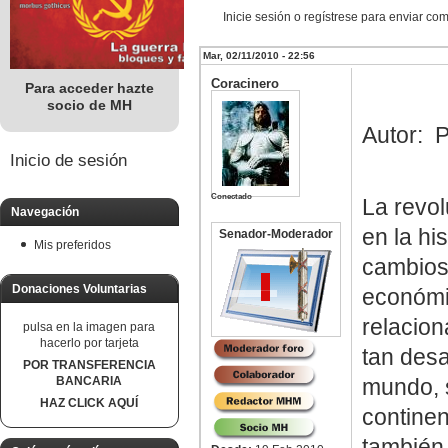
Inicie sesión o regístrese para enviar co
Mar, 02/11/2010 - 22:56
Coracinero
Para acceder hazte
socio de MH
Autor: 
Inicio de sesión
Conectado
La revol
Navegación
en la hi
Senador-Moderador
Mis preferidos
cambios 
Donaciones Voluntarias
económi
relacio
pulsa en la imagen para
hacerlo por tarjeta
tan desa
POR TRANSFERENCIA
BANCARIA
mundo, s
HAZ CLICK AQUÍ
continen
también 