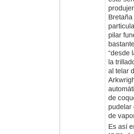
produjer
Bretaña 
particul
pilar fu
bastante
“desde 
la trill
al telar
Arkwrigh
automáti
de coqu
pudelar 
de vapor
Es así e