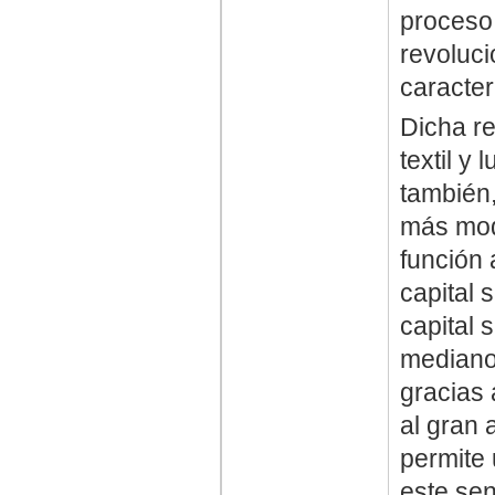
proceso 
revoluci
caracter
Dicha r
textil y 
también,
más mod
función 
capital 
capital 
mediano 
gracias 
al gran 
permite 
este sen