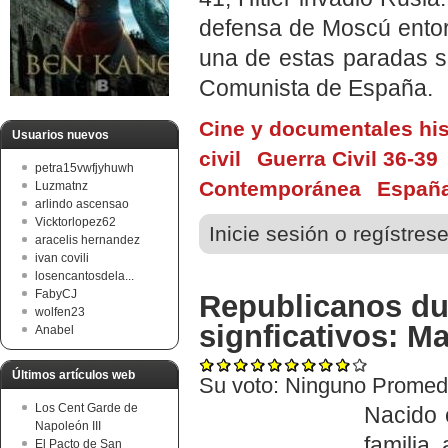
defensa de Moscú entorp
una de estas paradas se
Comunista de España.
Cine y documentales his
Usuarios nuevos
civil
Guerra Civil 36-39
petra15vwfjyhuwh
Contemporánea
Españ
Luzmatnz
arlindo ascensao
Vicktorlopez62
Inicie sesión o regístres
aracelis hernandez
ivan covili
losencantosdela...
FabyCJ
Republicanos dur
wolfen23
signficativos: M
Anabel
Últimos artículos web
Su voto:
Ninguno
Promed
Los Cent Garde de
Nacido 
Napoleón III
familia
El Pacto de San