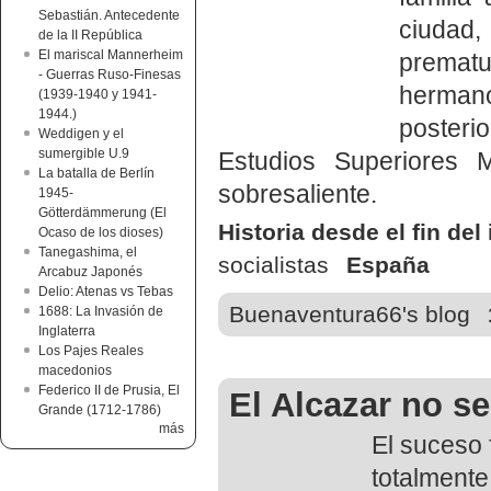
Sebastián. Antecedente
ciudad,
de la II República
El mariscal Mannerheim
prematu
- Guerras Ruso-Finesas
herman
(1939-1940 y 1941-
1944.)
posteri
Weddigen y el
sumergible U.9
Estudios Superiores M
La batalla de Berlín
sobresaliente.
1945-
Götterdämmerung (El
Historia desde el fin del
Ocaso de los dioses)
Tanegashima, el
socialistas
España
Arcabuz Japonés
Delio: Atenas vs Tebas
Buenaventura66's blog
1688: La Invasión de
Inglaterra
Los Pajes Reales
macedonios
Federico II de Prusia, El
El Alcazar no se
Grande (1712-1786)
más
El suceso 
totalmente