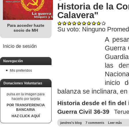
Historia de la C
Calavera"
Para acceder hazte
Su voto:
Ninguno
Promed
socio de MH
A pesar
Inicio de sesión
Guerra C
Guardia
Navegación
las de
Mis preferidos
Naciona
inicio 
Donaciones Voluntarias
balanza se inclinara, en
pulsa en la imagen para
hacerlo por tarjeta
Historia desde el fin del
POR TRANSFERENCIA
BANCARIA
Guerra Civil 36-39
Terue
HAZ CLICK AQUÍ
jandres's blog
7 comments
Leer más