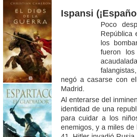
Ispansi (¡Españo
Poco desp
República 
los bombar
fueron los
acaudalada
falangist
negó a casarse con ell
Madrid.
Al enterarse del inmine
identidad de una republ
para cuidar a los niño
enemigos, y a miles de 
41, Hitler invadió Rusia