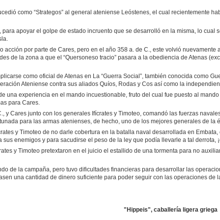
ucedió como “Strategos” al general ateniense Leóstenes, el cual recientemente habí
 para apoyar el golpe de estado incruento que se desarrolló en la misma, lo cual s
la.
o acción por parte de Cares, pero en el año 358 a. de C., este volvió nuevamente 
ades de la zona a que el “Quersoneso tracio” pasara a la obediencia de Atenas (exc
licarse como oficial de Atenas en La “Guerra Social”, también conocida como Guerra
ación Ateniense contra sus aliados Quíos, Rodas y Cos así como la independient
 una experiencia en el mando incuestionable, fruto del cual fue puesto al mando d
as para Cares.
C., y Cares junto con los generales Ifícrates y Timoteo, comandó las fuerzas nava
tunada para las armas atenienses, de hecho, uno de los mejores generales de la é
crates y Timoteo de no darle cobertura en la batalla naval desarrollada en Embata, 
 sus enemigos y para sacudirse el peso de la ley que podía llevarle a tal derrota,
ates y Timoteo pretextaron en el juicio el estallido de una tormenta para no auxiliar
 de la campaña, pero tuvo dificultades financieras para desarrollar las operacione
asen una cantidad de dinero suficiente para poder seguir con las operaciones de l
"Hippeis", caballería ligera griega