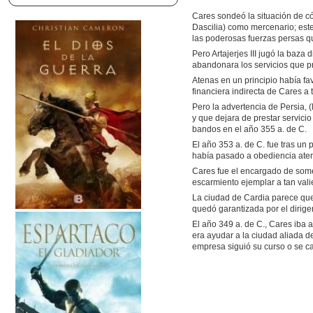
Cares sondeó la situación de có
Dascilia) como mercenario; este 
las poderosas fuerzas persas q
Pero Artajerjes III jugó la baz
abandonara los servicios que p
Atenas en un principio había fa
financiera indirecta de Cares a 
Pero la advertencia de Persia, 
y que dejara de prestar servic
bandos en el año 355 a. de C.
El año 353 a. de C. fue tras un
había pasado a obediencia ateni
Cares fue el encargado de somet
escarmiento ejemplar a tan val
La ciudad de Cardia parece que 
quedó garantizada por el dirig
El año 349 a. de C., Cares iba 
era ayudar a la ciudad aliada d
empresa siguió su curso o se ca