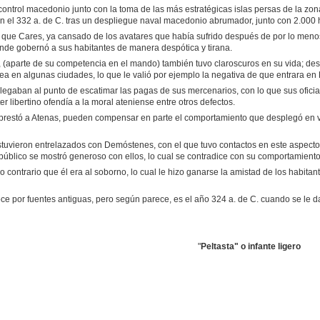
ontrol macedonio junto con la toma de las más estratégicas islas persas de la zon
en el 332 a. de C. tras un despliegue naval macedonio abrumador, junto con 2.000
que Cares, ya cansado de los avatares que había sufrido después de por lo menos 
de gobernó a sus habitantes de manera despótica y tirana.
(aparte de su competencia en el mando) también tuvo claroscuros en su vida; des
a en algunas ciudades, lo que le valió por ejemplo la negativa de que entrara en
legaban al punto de escatimar las pagas de sus mercenarios, con lo que sus ofici
er libertino ofendía a la moral ateniense entre otros defectos.
e prestó a Atenas, pueden compensar en parte el comportamiento que desplegó en vida
stuvieron entrelazados con Demóstenes, con el que tuvo contactos en este aspecto
úblico se mostró generoso con ellos, lo cual se contradice con su comportamiento
o contrario que él era al soborno, lo cual le hizo ganarse la amistad de los habita
 por fuentes antiguas, pero según parece, es el año 324 a. de C. cuando se le da
"
Peltasta" o infante ligero