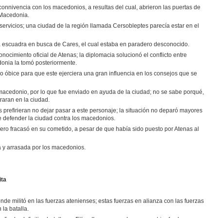
 connivencia con los macedonios, a resultas del cual, abrieron las puertas de
 Macedonia.
ervicios; una ciudad de la región llamada Cersobleptes parecía estar en el
a escuadra en busca de Cares, el cual estaba en paradero desconocido.
cimiento oficial de Atenas; la diplomacia solucionó el conflicto entre
donia la tomó posteriormente.
 óbice para que este ejerciera una gran influencia en los consejos que se
ey macedonio, por lo que fue enviado en ayuda de la ciudad; no se sabe porqué,
raran en la ciudad.
prefirieran no dejar pasar a este personaje; la situación no deparó mayores
e defender la ciudad contra los macedonios.
 pero fracasó en su cometido, a pesar de que había sido puesto por Atenas al
a y arrasada por los macedonios.
ita
nde militó en las fuerzas atenienses; estas fuerzas en alianza con las fuerzas
la batalla.