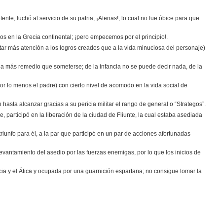
te, luchó al servicio de su patria, ¡Atenas!, lo cual no fue óbice para que
ios en la Grecia continental; ¡pero empecemos por el principio!.
tar más atención a los logros creados que a la vida minuciosa del personaje)
eda más remedio que someterse; de la infancia no se puede decir nada, de la
or lo menos el padre) con cierto nivel de acomodo en la vida social de
hasta alcanzar gracias a su pericia militar el rango de general o “Strategos”.
e, participó en la liberación de la ciudad de Fliunte, la cual estaba asediada
unfo para él, a la par que participó en un par de acciones afortunadas
evantamiento del asedio por las fuerzas enemigas, por lo que los inicios de
cia y el Ática y ocupada por una guarnición espartana; no consigue tomar la