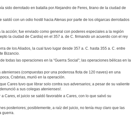
a sido derrotado en batalla por Alejandro de Feres, tirano de la ciudad de
e saldó con un odio hostil hacia Atenas por parte de los oligarcas derrotados
a la acción; fue enviado como general con poderes especiales a la región
epto la ciudad de Cardia) en el 357 a. de C. firmando un acuerdo con el rey
 de los Aliados, la cual tuvo lugar desde 357 a. C. hasta 355 a. C. entre
e Bizancio.
e todas las operaciones en la “Guerra Social”; las operaciones bélicas en la
les atenienses (compuestas por una poderosa flota de 120 naves) en una
poca, Crabrias, murió en la operación.
que Cares tuvo que librar solo contra sus adversarios; a pesar de su valiente
 ¡denunció a sus colegas atenienses!.
 a Cares, el juicio se saldó favorable a Cares, con lo que salvó su
s posteriores; posiblemente, a raíz del juicio, no tenía muy claro que las
a guerra.