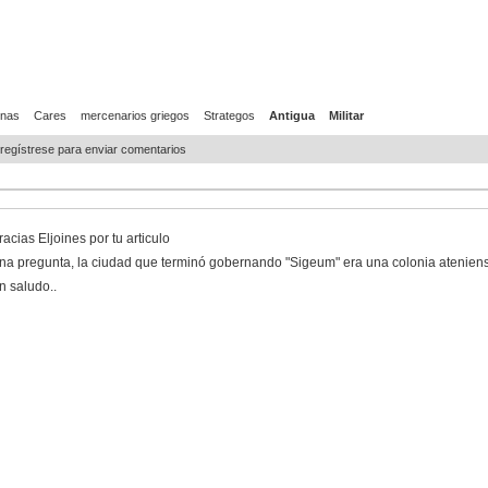
enas
Cares
mercenarios griegos
Strategos
Antigua
Militar
o regístrese para enviar comentarios
acias Eljoines por tu articulo
na pregunta, la ciudad que terminó gobernando "Sigeum" era una colonia ateniense
n saludo..