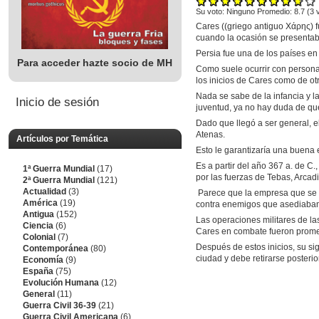
Su voto:
Ninguno
Promedio:
8.7
(
3
v
Cares ((griego antiguo Χάρης) fu
cuando la ocasión se presentab
Persia fue una de los países en 
Para acceder hazte socio de MH
Como suele ocurrir con personaj
los inicios de Cares como de ot
Nada se sabe de la infancia y l
Inicio de sesión
juventud, ya no hay duda de que
Dado que llegó a ser general, e
Atenas.
Artículos por Temática
Esto le garantizaría una buena e
Es a partir del año 367 a. de C.
1ª Guerra Mundial
(17)
por las fuerzas de Tebas, Arcadi
2ª Guerra Mundial
(121)
Actualidad
(3)
Parece que la empresa que se le
América
(19)
contra enemigos que asediaban 
Antigua
(152)
Las operaciones militares de la
Ciencia
(6)
Cares en combate fueron prome
Colonial
(7)
Después de estos inicios, su si
Contemporánea
(80)
ciudad y debe retirarse posterio
Economía
(9)
España
(75)
Evolución Humana
(12)
General
(11)
Guerra Civil 36-39
(21)
Guerra Civil Americana
(6)