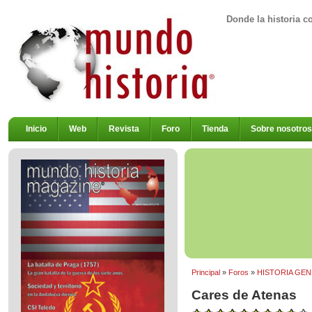
Donde la historia c
Inicio
Web
Revista
Foro
Tienda
Sobre nosotros
Principal
»
Foros
»
HISTORIA GEN
Cares de Atenas