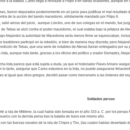
 a la batalla, Cares llega a rechazar a Filipo II en varias ocasiones, aunque en la fi
, fueron depurados posteriormente en un juicio para justificar el mal resultado del
ntra de la acción del bando macedonio, sólidamente mandado por Filipo II.
 salió airoso del juicio, aunque Lisicles, uno de sus colegas en el mando, fue ju
 de Tebas se alzó contra el poder macedonio, el cual estaba bajo la jefatura de Alej
ajo Alejandro la autoridad de Macedonia sería menos firme se equivocaban, inclus
e bastidores participó en la rebelión, si bien de manera muy discreta; pero Alej
 rendición de Tebas, que una serie de notables de Atenas fueran entregados por su p
lista, aunque más tarde, gracias a los oficios del político y orador Demades, Alej
ha lista parece que está sujeta a duda, ya que el historiador Flavio Arriano asegura
r lo tanto, asegurar que Cares estuviera en la lista, no puede asegurarse fehacien
 al igual que otros griegos, decidió pasar como mercenario a las órdenes del rey p
Soldados persas
tir a isla de Mitilene, la cual había sido tomada en el año 333 a. C. por los persas
vuelco con la derrota persa tras la batalla de Issos ese mismo año.
on las fuerzas navales de la isla de Chipre y Tiro, (las cuales habían desertado d