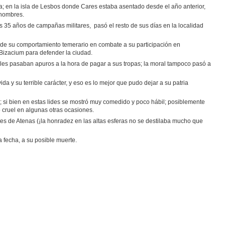
a; en la isla de Lesbos donde Cares estaba asentado desde el año anterior,
 hombres.
35 años de campañas militares, pasó el resto de sus días en la localidad
de su comportamiento temerario en combate a su participación en
 Bizacium para defender la ciudad.
ales pasaban apuros a la hora de pagar a sus tropas; la moral tampoco pasó a
 y su terrible carácter, y eso es lo mejor que pudo dejar a su patria
; si bien en estas lides se mostró muy comedido y poco hábil; posiblemente
 cruel en algunas otras ocasiones.
ntes de Atenas (¡la honradez en las altas esferas no se destilaba mucho que
 fecha, a su posible muerte.