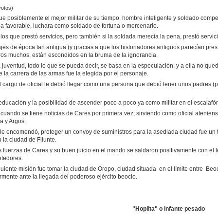
otos)
e posiblemente el mejor militar de su tiempo, hombre inteligente y soldado competen
a favorable, luchara como soldado de fortuna o mercenario.
los que prestó servicios, pero también si la soldada merecía la pena, prestó servic
es de época tan antigua (y gracias a que los historiadores antiguos parecían pres
ros muchos, están escondidos en la bruma de la ignorancia.
a juventud, todo lo que se pueda decir, se basa en la especulación, y a ella no qu
 la carrera de las armas fue la elegida por el personaje.
l cargo de oficial le debió llegar como una persona que debió tener unos padres (p
ducación y la posibilidad de ascender poco a poco ya como militar en el escalafón 
, cuando se tiene noticias de Cares por primera vez; sirviendo como oficial ateniens
a y Argos.
 encomendó, proteger un convoy de suministros para la asediada ciudad fue un tri
la ciudad de Fliunte.
s fuerzas de Cares y su buen juicio en el mando se saldaron positivamente con el l
tedores.
guiente misión fue tomar la ciudad de Oropo, ciudad situada en el límite entre Beo
rmente ante la llegada del poderoso ejército beocio.
"Hoplita" o infante pesado