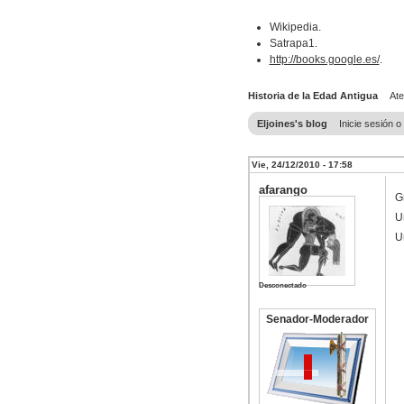
Wikipedia.
Satrapa1.
http://books.google.es/
.
Historia de la Edad Antigua
At
Eljoines's blog
Inicie sesión 
Vie, 24/12/2010 - 17:58
afarango
Gr
U
U
Desconectado
Senador-Moderador