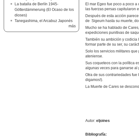
La batalla de Berlín 1945-
El mar Egeo fue poco a poco a c
las fuerzas persas capitularon 
Götterdämmerung (El Ocaso de los
dioses)
Después de esta acción parece 
Tanegashima, el Arcabuz Japonés
de Sigeum hasta su muerte, don
más
Mucho se ha hablado de Cares, 
expediciones punitivas de saque
También su ambición y codicia l
formar parte de su ser, su caráct
Solo los servicios militares qu
ateniense.
Sus coqueteos con la política e
algunas veces para ganarse al p
Otra de sus contrariedades fue l
digamos!).
La Muerte de Cares se desconoce
Autor:
eljoines
Bibliografía: