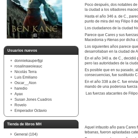
Poco después, dos notables de la
la ciudad a los sitiadores mace
Hasta el año 346 a. de C., pare
punto de mira del rey Filipo II 
Los ciudadanos de la ciudad hi
Parece que Cares y sus fuerzas 
Macedonia y Atenas por dicha ci
Los siguientes años parece que 
Usuarios nuevos
desarrollaban en la ciudad de At
En el año 340 a. de C., decidió 
donniekauperfjgi
pero las autoridades de la ciuda
rosalinawoieauc
Es posible que en su pasado, al
Nicolás Terra
consecuencias, fue sustituido C
Luis Emiliano
En el año 338 a.de C. fue enviad
Oscar__Aion
mando de una poderosa fuerza 
haredio
Las fuerzas atacantes de Filipo
Ayax
Susan Jones Cuadros
Rovelo
Emperador Octavio
Tienda de libros MH
Aquel infausto año para Cares fi
tebanas, fueron aplastadas cate
General (104)