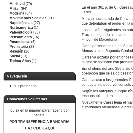
Medieval
(79)
En el año 361 a. de C., Cares s
Militar
(94)
Feres.
Moderna
(84)
Movimientos Sociales
(11)
Marchó hacía la isla de Corcida,
Napoleónicas
(27)
que detentaban el poder en la is
Norteamerica
(1)
Los tres años siguientes no hub
Paleontología
(38)
Tracia, obligando a las autorid
Pensamiento
(16)
Filipo II de Macedonia.
Postcolonial
(5)
Cares posteriormente pasó a imp
Prehistoria
(23)
Atenas con su Segunda Confeder
Religión
(20)
Social
(13)
Cares ya gozaba por entonces de
Treinta Años
(1)
misma se saldaron con problem
Era el otoño del año 356 a. de 
operación que se saldó desafor
Navegación
Cares acusó a los generales Ifí
conducta, no pudo vencer solo a
Mis preferidos
Según los antiguos, aunque Ifícr
responsabilidad en la batalla.
Donaciones Voluntarias
Nuevamente Cares tenía el mando
autoridades atenienses le prest
pulsa en la imagen para hacerlo por
tarjeta
POR TRANSFERENCIA BANCARIA
HAZ CLICK AQUÍ