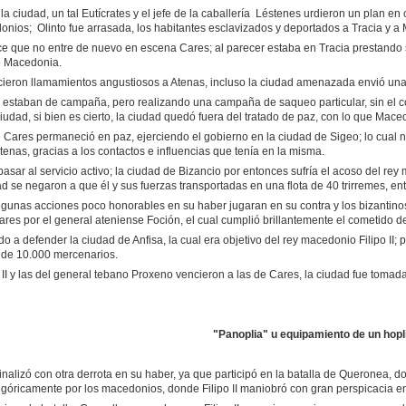
 ciudad, un tal Eutícrates y el jefe de la caballería Léstenes urdieron un plan en
donios; Olinto fue arrasada, los habitantes esclavizados y deportados a Tracia y a
ce que no entre de nuevo en escena Cares; al parecer estaba en Tracia prestando s
de Macedonia.
cieron llamamientos angustiosos a Atenas, incluso la ciudad amenazada envió un
estaban de campaña, pero realizando una campaña de saqueo particular, sin el cono
udad, si bien es cierto, la ciudad quedó fuera del tratado de paz, con lo que Mace
Cares permaneció en paz, ejerciendo el gobierno en la ciudad de Sigeo; lo cual no
enas, gracias a los contactos e influencias que tenía en la misma.
pasar al servicio activo; la ciudad de Bizancio por entonces sufría el acoso del r
d se negaron a que él y sus fuerzas transportadas en una flota de 40 trirremes, ent
gunas acciones poco honorables en su haber jugaran en su contra y los bizantinos 
ares por el general ateniense Foción, el cual cumplió brillantemente el cometido d
o a defender la ciudad de Anfisa, la cual era objetivo del rey macedonio Filipo II;
de 10.000 mercenarios.
 II y las del general tebano Proxeno vencieron a las de Cares, la ciudad fue tomad
"Panoplia" u equipamiento de un hopl
nalizó con otra derrota en su haber, ya que participó en la batalla de Queronea, do
góricamente por los macedonios, donde Filipo II maniobró con gran perspicacia en 