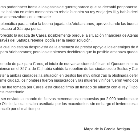
mo poder hacer frente a los gastos de guerra; parece que se decantó por ponerse a
se hallaba en estos momentos en rebeldía contra su rey Artajerjes III, y había decid
ue amenazaban con derrotarle.
a diplomática para anular la buena jugada de Ariobarzanes; aprovechando las buena
restaba al Sátrapa persa.
vorecido la jugada de Cares, posiblemente porque la situación financiera de Aten
través del Sátrapa rebelde, podía ser la mejor solución.
(la cual no estaba desprovista de la amenaza de prestar apoyo a los enemigos de At
io para Ariobarzanes; pero los atenienses decidieron que la posible amenaza qued
 periodo de paz para Cares, el inicio de nuevas acciones bélicas; el Quesoneso tra
ense en el 357 a. de C., había sufrido la rebelión de las ciudades de Sestos y Car
er a ambas ciudades; la situación en Sestos fue muy difícil tras la obstinada defen
iente ciudad, los hombres fueron masacrados y las mujeres y niños fueron vendido
no fue tomada por Cares; esta ciudad firmó un tratado de alianza con el rey Filipo 
ente macedonio.
a ser enviado al mando de fuerzas mercenarias compuestas por 2.000 hombres trans
e Olintio, la cual estaba asediada por los macedonios, sin embargo el invierno esta
nceló por el mal tiempo.
Mapa de la Grecia Antigua