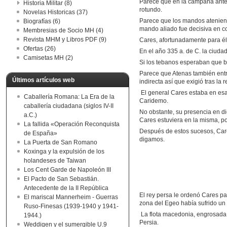
Parece que en la campaña anterior
Historia Militar (8)
rotundo.
Novelas Historicas (37)
Parece que los mandos atenienses
Biografías (6)
mando aliado fue decisiva en co
Membresias de Socio MH (4)
Revista MHM y Libros PDF (9)
Cares, afortunadamente para él,
Ofertas (26)
En el año 335 a. de C. la ciudad
Camisetas MH (2)
Si los tebanos esperaban que b
Parece que Atenas también entr
Últimos artículos web
indirecta así que exigió tras la
El general Cares estaba en esa 
Caballería Romana: La Era de la
Caridemo.
caballería ciudadana (siglos IV-II
No obstante, su presencia en dic
a.C.)
Cares estuviera en la misma, po
La fallida «Operación Reconquista
Después de estos sucesos, Cares
de España»
digamos.
La Puerta de San Romano
Koxinga y la expulsión de los
holandeses de Taiwan
Los Cent Garde de Napoleón III
El Pacto de San Sebastián.
Antecedente de la II República
El rey persa le ordenó Cares par
El mariscal Mannerheim - Guerras
zona del Egeo había sufrido un 
Ruso-Finesas (1939-1940 y 1941-
La flota macedonia, engrosada c
1944.)
Persia.
Weddigen y el sumergible U.9