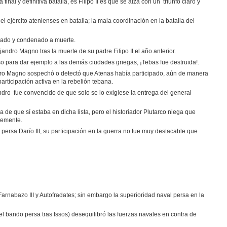
nal y definitiva batalla, es Filipo II es que se alza con un triunfo claro y
 ejército atenienses en batalla; la mala coordinación en la batalla del
zgado y condenado a muerte.
andro Magno tras la muerte de su padre Filipo II el año anterior.
o para dar ejemplo a las demás ciudades griegas, ¡Tebas fue destruida!.
andro Magno sospechó o detectó que Atenas había participado, aún de manera
articipación activa en la rebelión tebana.
andro fue convencido de que solo se lo exigiese la entrega del general
 de que sí estaba en dicha lista, pero el historiador Plutarco niega que
temente.
ersa Darío III; su participación en la guerra no fue muy destacable que
 Farnabazo III y Autofradates; sin embargo la superioridad naval persa en la
el bando persa tras Issos) desequilibró las fuerzas navales en contra de