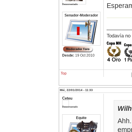
Esperam
Desconectado
Senador-Moderador
Todavía no
Desde:
19 Oct 2010
Top
Mié, 22/01/2014 - 11:33
Ceteu
Wilh
Desconectado
Equite
Ahh.
empr