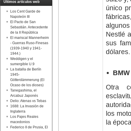
Últimos artículos web
único pr
Los Cent Garde de
fábrica
Napoleón III
El Pacto de San
algunos
Sebastián. Antecedente
de la II República
Nestlé a
El mariscal Mannerheim
sus fam
- Guerras Ruso-Finesas
(1939-1940 y 1941-
dólares.
1944.)
Weddigen y el
sumergible U.9
La batalla de Berlín
BMW
1945-
Götterdämmerung (El
Ocaso de los dioses)
Otra c
Tanegashima, el
esclav
Arcabuz Japonés
Delio: Atenas vs Tebas
autorida
1688: La Invasión de
Inglaterra
los moto
Los Pajes Reales
la época
macedonios
Federico II de Prusia, El