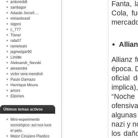
antoniobtt
Fanta, 
santiagor
Cola, f
Adauto Jorceli ...
mirianbrasil
mercado
sigpro
c_777
Tisner
rafa07
Allia
ranielealv
jagmelgar90
Limitte
Allianz 
Aleksandr_Nevski
época. 
alexandre
victor vera mendivil
oficial 
Paulo Damazo
Henrique Moura
implica)
arrors
“Noche d
Eljoines
ofensiva
Últimos temas activos
algunas 
Mini-experimento
nazi y n
sociológico: así nos luce
el pelo.
los dañ
Mejor Cirujano Plastico