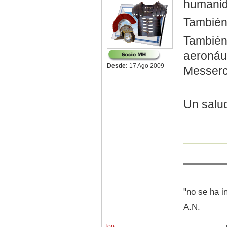
humanida
También 
También 
aeronáut
Desde:
17 Ago 2009
Messerch
Un salu
"no se ha i
A.N.
Top