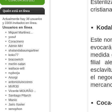
CONCURSOS
(62)
Esterili
cristian
Quién está en línea
Actualmente hay
36 usuarios
y
3309 invitados
en línea.
Koda
Usuarios en línea
Miguel Martinez...
yusuf
Este no
Coracinero
evocará
Admin MH
shalandabaumgartner
medida g
koko77
bracowiich
filial
merlin-satan
esclavit
wallace-will
ruyborja
el negoc
Anorgi
antonioluiscceres
mercancí
MVR30
Vicente MOURÃO ...
Santiago Pitarch
Manio
Coca
Jairo Xavier
xenophon