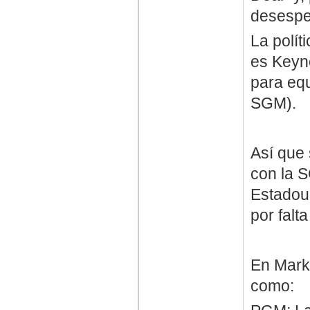
desespe
La polít
es Keyne
para equ
SGM).
Así que
con la 
Estadoun
por falt
En Mark
como: