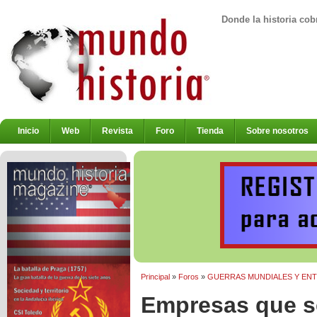
Donde la historia cob
Inicio
Web
Revista
Foro
Tienda
Sobre nosotros
Principal
»
Foros
»
GUERRAS MUNDIALES Y EN
Empresas que se