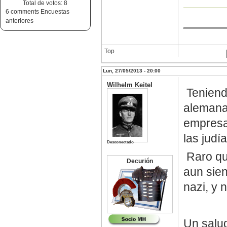
Total de votos: 8
6 comments
Encuestas
anteriores
Top
Lun, 27/05/2013 - 20:00
Wilhelm Keitel
Teniendo
alemana
empresa 
las judía
Desconectado
Raro qu
Decurión
aun sien
nazi, y 
Un salu