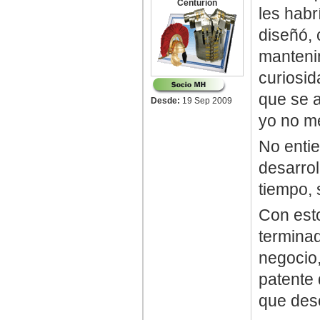
Centurion
les hab
diseñó, 
mantenim
curiosid
que se a
Desde:
19 Sep 2009
yo no me
No entie
desarrol
tiempo, 
Con esto
terminad
negocio,
patente 
que desc