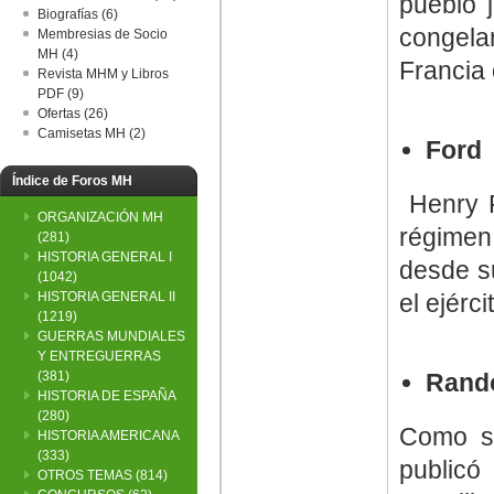
pueblo 
Biografías (6)
congela
Membresias de Socio
MH (4)
Francia
Revista MHM y Libros
PDF (9)
Ofertas (26)
Camisetas MH (2)
Ford
Índice de Foros MH
Henry F
ORGANIZACIÓN MH
régimen
(281)
HISTORIA GENERAL I
desde su
(1042)
HISTORIA GENERAL II
el ejérci
(1219)
GUERRAS MUNDIALES
Y ENTREGUERRAS
(381)
Rand
HISTORIA DE ESPAÑA
(280)
Como su
HISTORIA AMERICANA
(333)
publicó
OTROS TEMAS
(814)