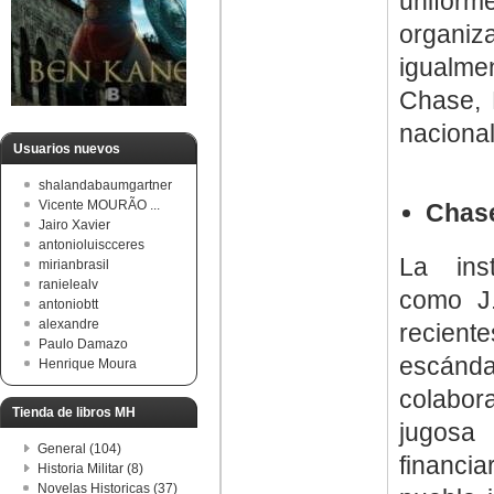
uniform
organiza
igualme
Chase, 
nacional
Usuarios nuevos
shalandabaumgartner
Vicente MOURÃO ...
Chas
Jairo Xavier
antonioluiscceres
La ins
mirianbrasil
ranielealv
como J
antoniobtt
alexandre
recient
Paulo Damazo
escánd
Henrique Moura
colabor
Tienda de libros MH
jugosa 
General (104)
financia
Historia Militar (8)
Novelas Historicas (37)