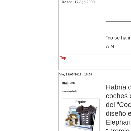
Desde:
17 Ago 2009
"no se ha i
A.N.
Top
Vie, 31/05/2013 - 10:58
matiere
Habría q
Desconectado
coches d
Equite
del "Co
diseñó en
Elephant