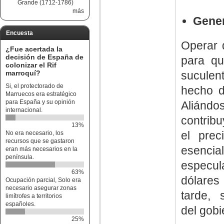
Grande (1712-1786)
más
Gener
Encuesta
Operar 
¿Fue acertada la
decisión de España de
para qu
colonizar el Rif
marroquí?
suculen
Si, el protectorado de
hecho d
Marruecos era estratégico
para España y su opinión
Aliánd
internacional.
contribu
13%
el prec
No era necesario, los
recursos que se gastaron
esencia
eran más necesarios en la
península.
especul
63%
dólares
Ocupación parcial, Solo era
necesario asegurar zonas
tarde,
limítrofes a territorios
españoles.
del gob
25%