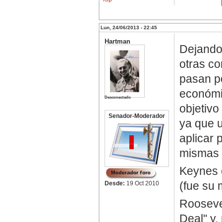
Lun, 24/06/2013 - 22:45
Hartman
Dejando 
otras co
pasan po
económi
Desconectado
objetivo
Senador-Moderador
ya que 
aplicar 
mismas 
Keynes e
(fue su
Desde:
19 Oct 2010
Rooseve
Deal" y,