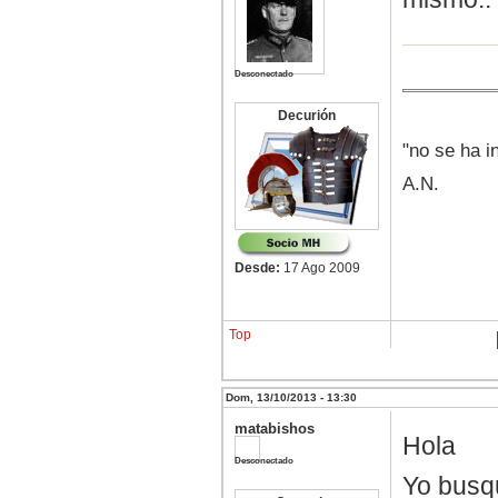
Desconectado
Decurión
"no se ha i
A.N.
Desde:
17 Ago 2009
Top
Dom, 13/10/2013 - 13:30
matabishos
Hola
Desconectado
Yo busq