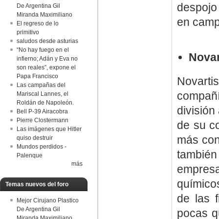
despojo 
De Argentina Gil
Miranda Maximiliano
en camp
El regreso de lo
primitivo
saludos desde asturias
“No hay fuego en el
Novar
infierno; Adán y Eva no
son reales”, expone el
Papa Francisco
Novarti
Las campañas del
compañí
Mariscal Lannes, el
Roldán de Napoleón.
división
Bell P-39 Airacobra
Pierre Clostermann
de su co
Las imágenes que Hitler
más con
quiso destruir
Mundos perdidos -
también 
Palenque
más
empresa
químicos
Temas nuevos del foro
de las 
Mejor Cirujano Plastico
De Argentina Gil
pocas q
Miranda Maximiliano