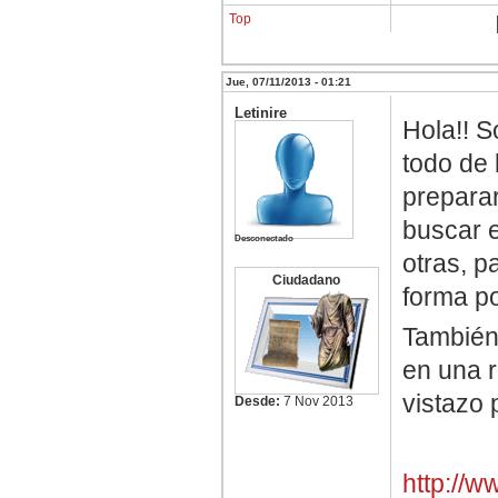
Top
Jue, 07/11/2013 - 01:21
Letinire
Hola!! S
todo de 
preparar
buscar e
Desconectado
otras, p
Ciudadano
forma p
También
en una r
vistazo 
Desde:
7 Nov 2013
http://w