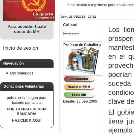
Inicie sesión o regístrese para enviar co
Dom, 26/05/2013 - 22:52
Galland
Para acceder hazte
Los tie
socio de MH
Desconectado
prosp
Prefecto de Caballeria
manifes
Inicio de sesión
en el q
Navegación
provec
podrían
Mis preferidos
suceda
Donaciones Voluntarias
condici
pulsa en la imagen para
clave de
Desde:
13 Sep 2009
hacerlo por tarjeta
POR TRANSFERENCIA
El gobi
BANCARIA
tiene j
HAZ CLICK AQUÍ
ejemplo 