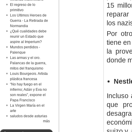
15 mill
El regreso de lo
primitivo
reparar
Los Ultimos Heroes de
Guerra - La Retirada de
los nazi
Normandia
¿Qué cualidades debe
Por otro
reunir un Estado que
tiene en
aspire al Imperium?
Mundos perdidos -
la prov
Palenque
Las armas y el oro.
donde m
Palancas de la guerra,
mitos del franquismo
Louis Bourgeois. Artista
plástica francesa
Nestl
“No hay fuego en el
infierno; Adán y Eva no
Incluso 
son reales”, expone el
Papa Francisco
que pr
La Virgen María en el
arte
desagra
saludos desde asturias
económi
más
suizo y,