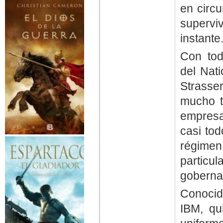
en circu
supervi
instante
Con to
del Nat
Strasse
mucho t
empresa
casi tod
régime
particu
gobernar
Conocid
IBM, qu